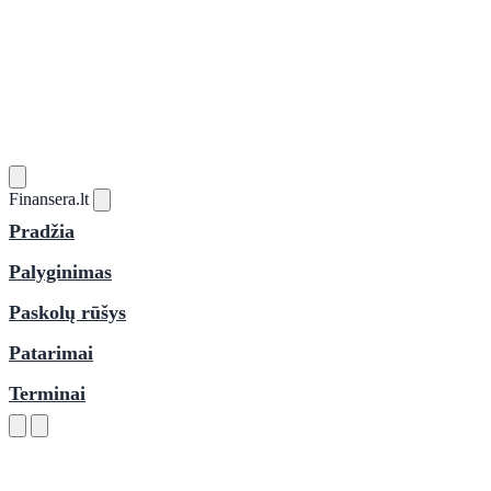
Finansera
.lt
Pradžia
Palyginimas
Paskolų rūšys
Patarimai
Terminai