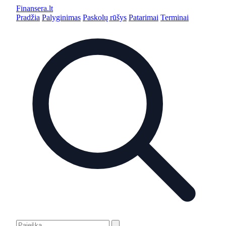
Finansera
.lt
Pradžia
Palyginimas
Paskolų rūšys
Patarimai
Terminai