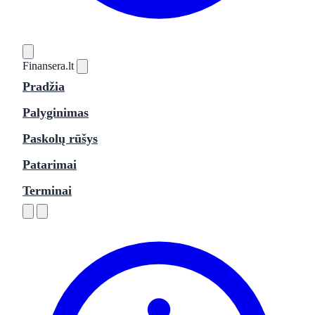
Finansera
.lt
Pradžia
Palyginimas
Paskolų rūšys
Patarimai
Terminai