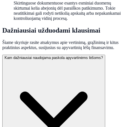
Skirtinguose dokumentuose esantys esminiai duomenų
skirtumai kelia abejonių dėl paraiškos patikimumo. Tokie
neatitikimai gali rodyti netikslią apskaitą arba nepakankamai
kontroliuojamą vidinį procesą.
Dažniausiai užduodami klausimai
Šiame skyriuje rasite atsakymus apie vertinimą, grąžinimą ir kitus
praktinius aspektus, susijusius su apyvartinių lėšų finansavimu.
Kam dažniausiai naudojama paskola apyvartinėms lėšoms?