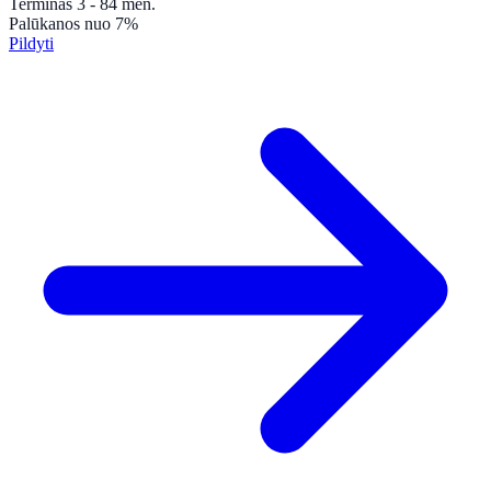
Terminas
3 - 84
mėn.
Palūkanos
nuo 7%
Pildyti