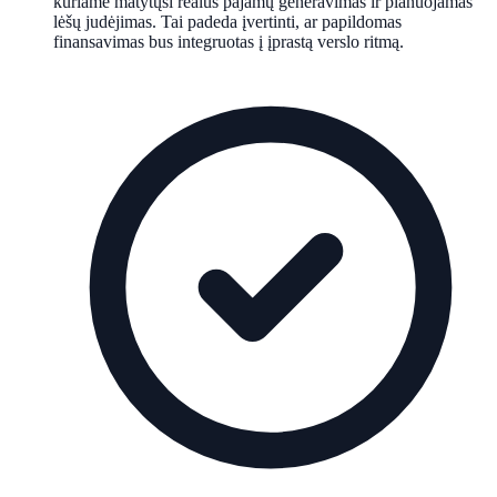
kuriame matytųsi realus pajamų generavimas ir planuojamas
lėšų judėjimas. Tai padeda įvertinti, ar papildomas
finansavimas bus integruotas į įprastą verslo ritmą.