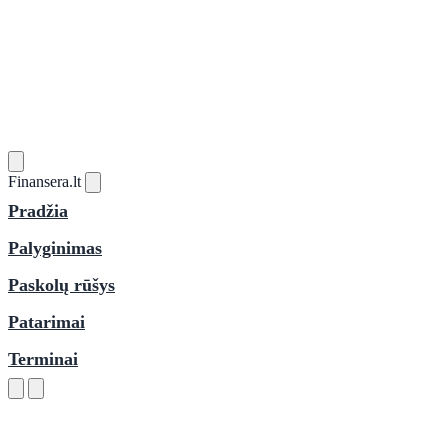
Finansera
.lt
Pradžia
Palyginimas
Paskolų rūšys
Patarimai
Terminai