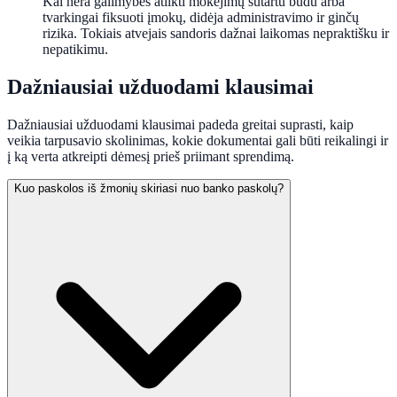
Kai nėra galimybės atlikti mokėjimų sutartu būdu arba
tvarkingai fiksuoti įmokų, didėja administravimo ir ginčų
rizika. Tokiais atvejais sandoris dažnai laikomas nepraktišku ir
nepatikimu.
Dažniausiai užduodami klausimai
Dažniausiai užduodami klausimai padeda greitai suprasti, kaip
veikia tarpusavio skolinimas, kokie dokumentai gali būti reikalingi ir
į ką verta atkreipti dėmesį prieš priimant sprendimą.
Kuo paskolos iš žmonių skiriasi nuo banko paskolų?