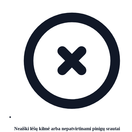
Neaiški lėšų kilmė arba nepatvirtinami pinigų srautai