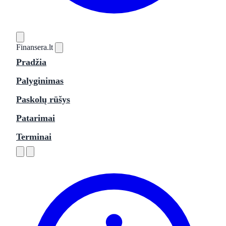
Finansera
.lt
Pradžia
Palyginimas
Paskolų rūšys
Patarimai
Terminai