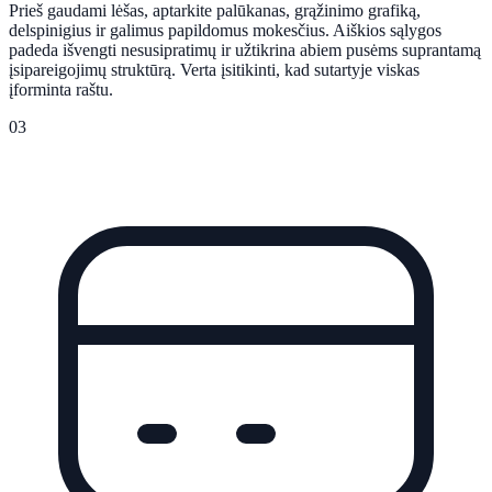
Prieš gaudami lėšas, aptarkite palūkanas, grąžinimo grafiką,
delspinigius ir galimus papildomus mokesčius. Aiškios sąlygos
padeda išvengti nesusipratimų ir užtikrina abiem pusėms suprantamą
įsipareigojimų struktūrą. Verta įsitikinti, kad sutartyje viskas
įforminta raštu.
03