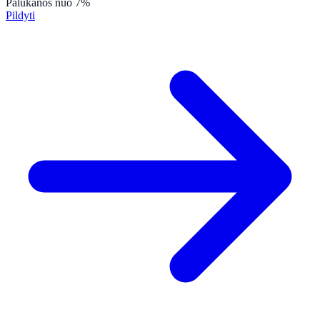
Palūkanos
nuo 7%
Pildyti