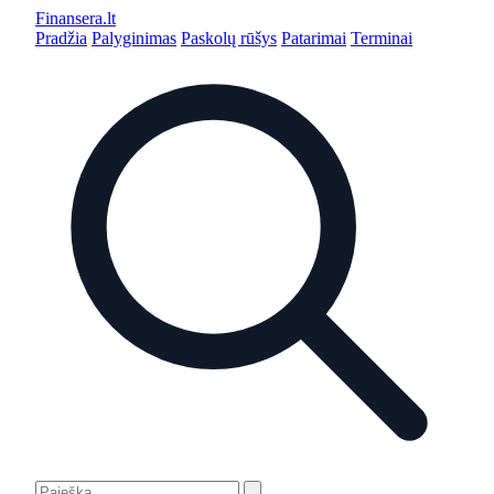
Finansera
.lt
Pradžia
Palyginimas
Paskolų rūšys
Patarimai
Terminai