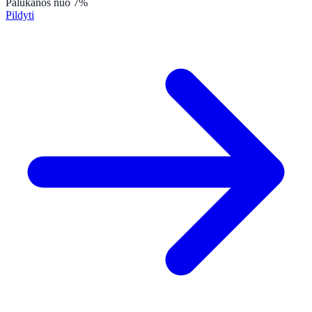
Palūkanos
nuo 7%
Pildyti