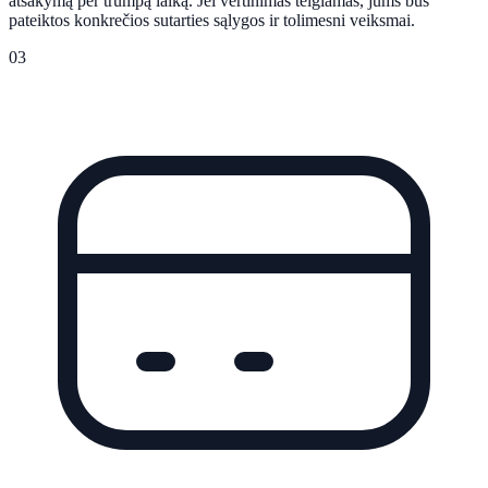
atsakymą per trumpą laiką. Jei vertinimas teigiamas, jums bus
pateiktos konkrečios sutarties sąlygos ir tolimesni veiksmai.
03