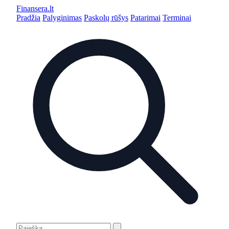
Finansera
.lt
Pradžia
Palyginimas
Paskolų rūšys
Patarimai
Terminai