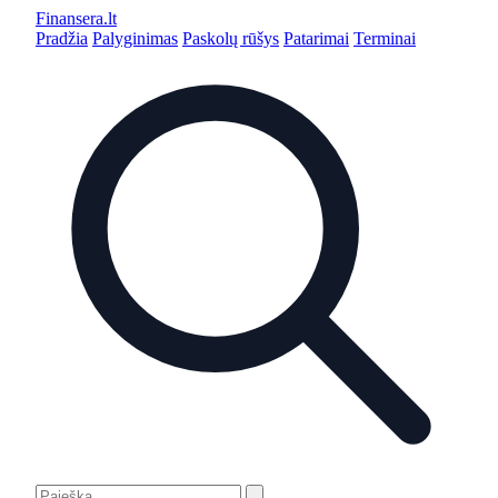
Finansera
.lt
Pradžia
Palyginimas
Paskolų rūšys
Patarimai
Terminai