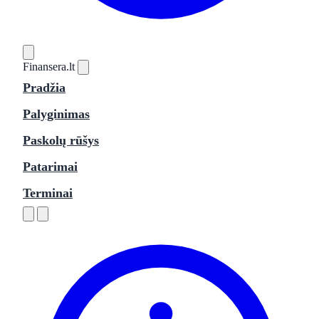
Finansera
.lt
Pradžia
Palyginimas
Paskolų rūšys
Patarimai
Terminai