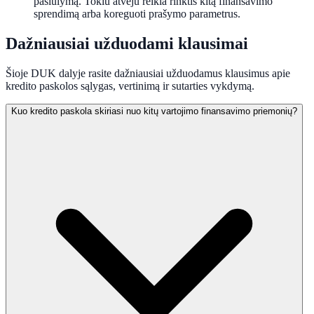
pasiūlymą. Tokiu atveju reikia rinktis kitą finansavimo
sprendimą arba koreguoti prašymo parametrus.
Dažniausiai užduodami klausimai
Šioje DUK dalyje rasite dažniausiai užduodamus klausimus apie
kredito paskolos sąlygas, vertinimą ir sutarties vykdymą.
Kuo kredito paskola skiriasi nuo kitų vartojimo finansavimo priemonių?