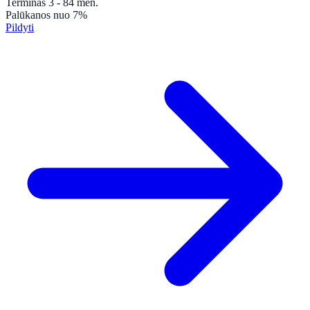
Terminas
3 - 84
mėn.
Palūkanos
nuo 7%
Pildyti