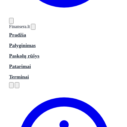
Finansera
.lt
Pradžia
Palyginimas
Paskolų rūšys
Patarimai
Terminai