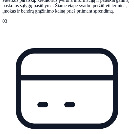
Pateikus paraišką, kreditorius įvertina informaciją ir pateikia galimą
paskolos sąlygų pasiūlymą. Šiame etape svarbu peržiūrėti terminą,
įmokas ir bendrą grąžinimo kainą prieš priimant sprendimą.
03