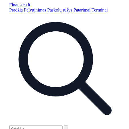
Finansera
.lt
Pradžia
Palyginimas
Paskolų rūšys
Patarimai
Terminai