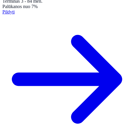
Terminas
3 - 84
mėn.
Palūkanos
nuo 7%
Pildyti