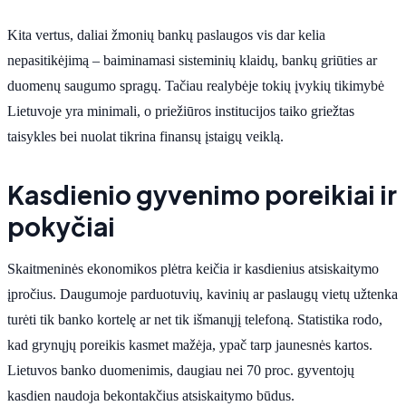
Kita vertus, daliai žmonių bankų paslaugos vis dar kelia
nepasitikėjimą – baiminamasi sisteminių klaidų, bankų griūties ar
duomenų saugumo spragų. Tačiau realybėje tokių įvykių tikimybė
Lietuvoje yra minimali, o priežiūros institucijos taiko griežtas
taisykles bei nuolat tikrina finansų įstaigų veiklą.
Kasdienio gyvenimo poreikiai ir
pokyčiai
Skaitmeninės ekonomikos plėtra keičia ir kasdienius atsiskaitymo
įpročius. Daugumoje parduotuvių, kavinių ar paslaugų vietų užtenka
turėti tik banko kortelę ar net tik išmanųjį telefoną. Statistika rodo,
kad grynųjų poreikis kasmet mažėja, ypač tarp jaunesnės kartos.
Lietuvos banko duomenimis, daugiau nei 70 proc. gyventojų
kasdien naudoja bekontakčius atsiskaitymo būdus.