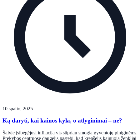
10 spalio, 2025
Ką daryti, kai kainos kyla, o atlyginimai – ne?
Šalyje įsibėgėjusi infliacija vis stipriau smogia gyventojų piniginėms.
Prekybos centruose daugelis pastebi, kad krepšelis kainuoja ženkliai