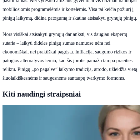
pasirinkimas. Net vyresnio amžiaus gyventojai vis dažniau naudojasi
mobiliosiomis programėlėmis ir kortelėmis. Visa tai keičia požiūrį į
pinigų laikymą, didina patogumą ir skatina atsisakyti grynųjų pinigų.
Nors visiškai atsisakyti grynųjų dar anksti, vis daugiau ekspertų
sutaria – laikyti dideles pinigų sumas namuose nėra nei
ekonomiškai, nei praktiškai pagrįsta. Infliacija, saugumo rizikos ir
patogios alternatyvos lemia, kad šis įprotis pamažu tampa praeities
reliktu. Pinigų „po pagalve“ laikymo tradicija, atrodo, užleidžia vietą
šiuolaikiškesnėms ir saugesnėms santaupų tvarkymo formoms.
Kiti naudingi straipsniai