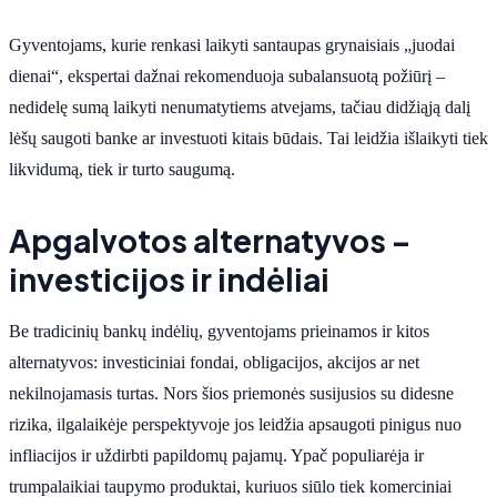
Gyventojams, kurie renkasi laikyti santaupas grynaisiais „juodai
dienai“, ekspertai dažnai rekomenduoja subalansuotą požiūrį –
nedidelę sumą laikyti nenumatytiems atvejams, tačiau didžiąją dalį
lėšų saugoti banke ar investuoti kitais būdais. Tai leidžia išlaikyti tiek
likvidumą, tiek ir turto saugumą.
Apgalvotos alternatyvos –
investicijos ir indėliai
Be tradicinių bankų indėlių, gyventojams prieinamos ir kitos
alternatyvos: investiciniai fondai, obligacijos, akcijos ar net
nekilnojamasis turtas. Nors šios priemonės susijusios su didesne
rizika, ilgalaikėje perspektyvoje jos leidžia apsaugoti pinigus nuo
infliacijos ir uždirbti papildomų pajamų. Ypač populiarėja ir
trumpalaikiai taupymo produktai, kuriuos siūlo tiek komerciniai