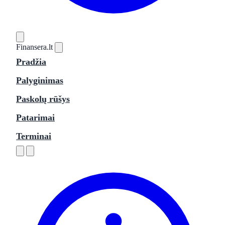
Finansera
.lt
Pradžia
Palyginimas
Paskolų rūšys
Patarimai
Terminai