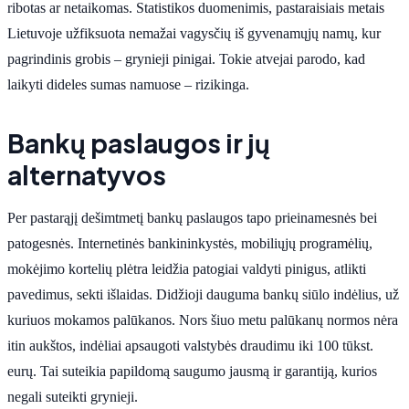
ribotas ar netaikomas. Statistikos duomenimis, pastaraisiais metais
Lietuvoje užfiksuota nemažai vagysčių iš gyvenamųjų namų, kur
pagrindinis grobis – grynieji pinigai. Tokie atvejai parodo, kad
laikyti dideles sumas namuose – rizikinga.
Bankų paslaugos ir jų
alternatyvos
Per pastarąjį dešimtmetį bankų paslaugos tapo prieinamesnės bei
patogesnės. Internetinės bankininkystės, mobiliųjų programėlių,
mokėjimo kortelių plėtra leidžia patogiai valdyti pinigus, atlikti
pavedimus, sekti išlaidas. Didžioji dauguma bankų siūlo indėlius, už
kuriuos mokamos palūkanos. Nors šiuo metu palūkanų normos nėra
itin aukštos, indėliai apsaugoti valstybės draudimu iki 100 tūkst.
eurų. Tai suteikia papildomą saugumo jausmą ir garantiją, kurios
negali suteikti grynieji.