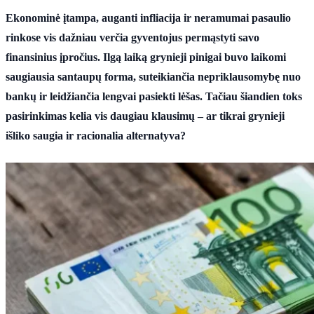
Ekonominė įtampa, auganti infliacija ir neramumai pasaulio
rinkose vis dažniau verčia gyventojus permąstyti savo
finansinius įpročius. Ilgą laiką grynieji pinigai buvo laikomi
saugiausia santaupų forma, suteikiančia nepriklausomybę nuo
bankų ir leidžiančia lengvai pasiekti lėšas. Tačiau šiandien toks
pasirinkimas kelia vis daugiau klausimų – ar tikrai grynieji
išliko saugia ir racionalia alternatyva?