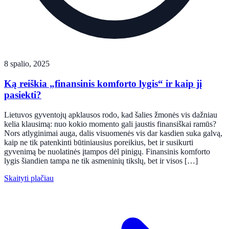
8 spalio, 2025
Ką reiškia „finansinis komforto lygis“ ir kaip jį
pasiekti?
Lietuvos gyventojų apklausos rodo, kad šalies žmonės vis dažniau
kelia klausimą: nuo kokio momento gali jaustis finansiškai ramūs?
Nors atlyginimai auga, dalis visuomenės vis dar kasdien suka galvą,
kaip ne tik patenkinti būtiniausius poreikius, bet ir susikurti
gyvenimą be nuolatinės įtampos dėl pinigų. Finansinis komforto
lygis šiandien tampa ne tik asmeninių tikslų, bet ir visos […]
Skaityti plačiau