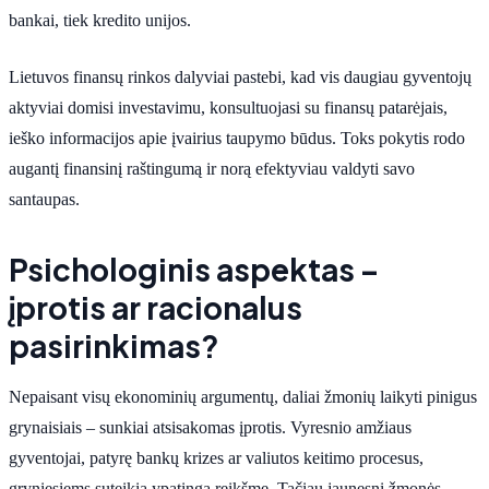
bankai, tiek kredito unijos.
Lietuvos finansų rinkos dalyviai pastebi, kad vis daugiau gyventojų
aktyviai domisi investavimu, konsultuojasi su finansų patarėjais,
ieško informacijos apie įvairius taupymo būdus. Toks pokytis rodo
augantį finansinį raštingumą ir norą efektyviau valdyti savo
santaupas.
Psichologinis aspektas –
įprotis ar racionalus
pasirinkimas?
Nepaisant visų ekonominių argumentų, daliai žmonių laikyti pinigus
grynaisiais – sunkiai atsisakomas įprotis. Vyresnio amžiaus
gyventojai, patyrę bankų krizes ar valiutos keitimo procesus,
gryniesiems suteikia ypatingą reikšmę. Tačiau jaunesni žmonės