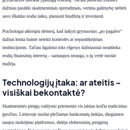
dažniau pasitiki skaitmeniniais sprendimais, vertina galimybę stebėti
savo išlaidas realiu laiku, planuoti biudžetą ir investuoti.
Psichologai atkreipia dėmesį, kad laikyti grynuosius „po pagalve“
dažnai lemia baimė netekti kontrolės ar nepasitikėjimas
institucijomis. Tačiau ilgainiui toks elgesys dažniausiai neatitinka
realių finansinių interesų – santaupos neauga, o jų vertė nuolat
mažėja.
Technologijų įtaka: ar ateitis –
visiškai bekontaktė?
Skaitmeninės pinigų valdymo priemonės vis labiau keičia tradicinius
įpročius. Lietuvoje nuolat plečiamas bankomatų tinklas, diegiamos
naujos mokėjimo platformos, didėja elektroninių piniginių