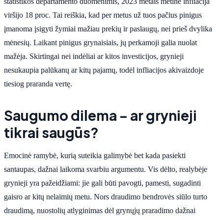
statistikos departamento duomenimis, 2023 metais metinė infliacija
viršijo 18 proc. Tai reiškia, kad per metus už tuos pačius pinigus
įmanoma įsigyti žymiai mažiau prekių ir paslaugų, nei prieš dvylika
mėnesių. Laikant pinigus grynaisiais, jų perkamoji galia nuolat
mažėja. Skirtingai nei indėliai ar kitos investicijos, grynieji
nesukaupia palūkanų ar kitų pajamų, todėl infliacijos akivaizdoje
tiesiog praranda vertę.
Saugumo dilema – ar grynieji
tikrai saugūs?
Emocinė ramybė, kurią suteikia galimybė bet kada pasiekti
santaupas, dažnai laikoma svarbiu argumentu. Vis dėlto, realybėje
grynieji yra pažeidžiami: jie gali būti pavogti, pamesti, sugadinti
gaisro ar kitų nelaimių metu. Nors draudimo bendrovės siūlo turto
draudimą, nuostolių atlyginimas dėl grynųjų praradimo dažnai