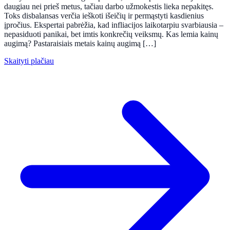
daugiau nei prieš metus, tačiau darbo užmokestis lieka nepakitęs.
Toks disbalansas verčia ieškoti išeičių ir permąstyti kasdienius
įpročius. Ekspertai pabrėžia, kad infliacijos laikotarpiu svarbiausia –
nepasiduoti panikai, bet imtis konkrečių veiksmų. Kas lemia kainų
augimą? Pastaraisiais metais kainų augimą […]
Skaityti plačiau