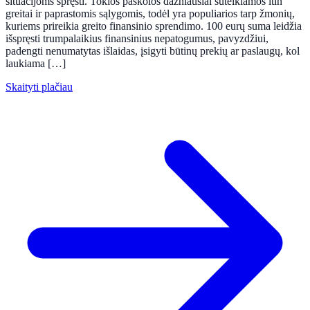
situacijoms spręsti. Tokios paskolos dažniausiai suteikiamos itin
greitai ir paprastomis sąlygomis, todėl yra populiarios tarp žmonių,
kuriems prireikia greito finansinio sprendimo. 100 eurų suma leidžia
išspręsti trumpalaikius finansinius nepatogumus, pavyzdžiui,
padengti nenumatytas išlaidas, įsigyti būtinų prekių ar paslaugų, kol
laukiama […]
Skaityti plačiau