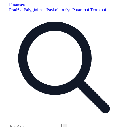
Finansera
.lt
Pradžia
Palyginimas
Paskolų rūšys
Patarimai
Terminai