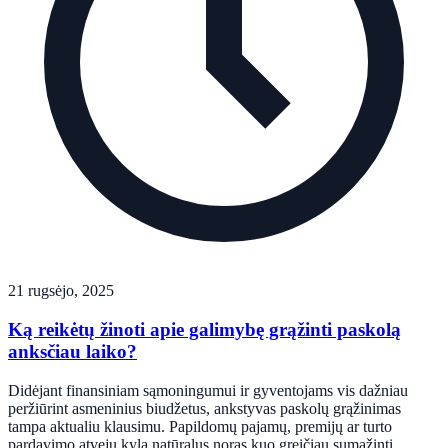
21 rugsėjo, 2025
Ką reikėtų žinoti apie galimybę grąžinti paskolą
anksčiau laiko?
Didėjant finansiniam sąmoningumui ir gyventojams vis dažniau
peržiūrint asmeninius biudžetus, ankstyvas paskolų grąžinimas
tampa aktualiu klausimu. Papildomų pajamų, premijų ar turto
pardavimo atveju kyla natūralus noras kuo greičiau sumažinti