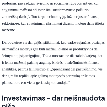
profesijas, pavyzdžiui, švietimo ar socialinės rūpybos srityje, kur
atlyginimai mažesni dėl istoriškai susiformavusio požiūrio į
„moterišką darbą“. Tuo tarpu technologijų, inžinerijos ar finansų
sektoriuose, kur atlyginimai reikšmingai didesni, moterų dalis išlieka
mažesnė.
Darbovietėse vis dar gajūs įsitikinimai, kad vadovaujančias pozicijas
užimančios moterys gali būti mažiau lojalios ar produktyvios dėl
šeimyninių įsipareigojimų. Tokia nuostata ne tik stabdo karjerą, bet
ir lemia mažesnį pajamų augimą. Endrės, trisdešimtmetės finansų
analitikės, patirtis tai iliustruoja: „Sprendžiant dėl paaukštinimo, vis
dar girdžiu replikų apie galimą motinystės pertrauką ar šeimos
planus, nors esu viena geriausių komandoje.“
Investavimas – dar neišnaudota
niša