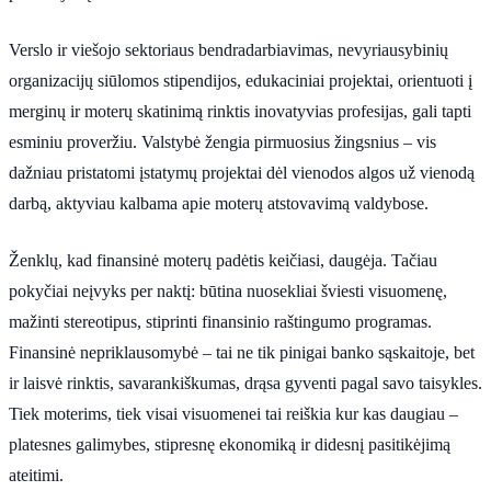
Verslo ir viešojo sektoriaus bendradarbiavimas, nevyriausybinių
organizacijų siūlomos stipendijos, edukaciniai projektai, orientuoti į
merginų ir moterų skatinimą rinktis inovatyvias profesijas, gali tapti
esminiu proveržiu. Valstybė žengia pirmuosius žingsnius – vis
dažniau pristatomi įstatymų projektai dėl vienodos algos už vienodą
darbą, aktyviau kalbama apie moterų atstovavimą valdybose.
Ženklų, kad finansinė moterų padėtis keičiasi, daugėja. Tačiau
pokyčiai neįvyks per naktį: būtina nuosekliai šviesti visuomenę,
mažinti stereotipus, stiprinti finansinio raštingumo programas.
Finansinė nepriklausomybė – tai ne tik pinigai banko sąskaitoje, bet
ir laisvė rinktis, savarankiškumas, drąsa gyventi pagal savo taisykles.
Tiek moterims, tiek visai visuomenei tai reiškia kur kas daugiau –
platesnes galimybes, stipresnę ekonomiką ir didesnį pasitikėjimą
ateitimi.