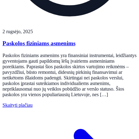
2 rugsėjo, 2025
Paskolos fiziniams asmenims
Paskolos fiziniams asmenims yra finansiniai instrumentai, leidžiantys
gyventojams gauti papildomų lėšų įvairiems asmeniniams
poreikiams. Paprastai šios paskolos skirtos vartojimo reikmėms –
pavyzdžiui, būsto remontui, didesnių pirkinių finansavimui ar
netikėtoms išlaidoms padengti. Skirtingai nei paskolos verslui,
paskolos įprastai suteikiamos individualiems asmenims,
nepriklausomai nuo jų veiklos pobūdžio ar verslo statuso. Šios
paskolos yra vienos populiariausių Lietuvoje, nes […]
Skaityti plačiau