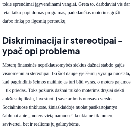
tokie sprendimai įgyvendinami vangiai. Greta to, darbdaviai vis dar
retai taiko papildomas programas, padedančias moterims grįžti į
darbo rinką po ilgesnių pertraukų.
Diskriminacija ir stereotipai –
ypač opi problema
Moterų finansinės nepriklausomybės siekius dažnai stabdo gajūs
visuomeniniai stereotipai. Iki šiol daugelyje šeimų vyrauja nuostata,
kad pagrindinis šeimos maitintojas turi būti vyras, o moters pajamos
– tik priedas. Toks požiūris dažnai trukdo moterims drąsiai siekti
aukštesnių tikslų, investuoti į save ar imtis nuosavo verslo.
Socialiniuose tinkluose, žiniasklaidoje nuolat pasikartojantys
šablonai apie „moters vietą namuose“ kenkia ne tik moterų
savivertei, bet ir realioms jų galimybėms.