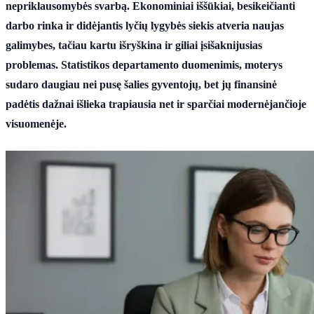
nepriklausomybės svarbą. Ekonominiai iššūkiai, besikeičianti
darbo rinka ir didėjantis lyčių lygybės siekis atveria naujas
galimybes, tačiau kartu išryškina ir giliai įsišaknijusias
problemas. Statistikos departamento duomenimis, moterys
sudaro daugiau nei pusę šalies gyventojų, bet jų finansinė
padėtis dažnai išlieka trapiausia net ir sparčiai modernėjančioje
visuomenėje.