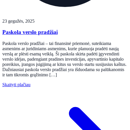
23 gegužės, 2025
Paskola verslo pradžiai
Paskola verslo pradžiai – tai finansinė priemonė, suteikiama
asmenims ar juridiniams asmenims, kurie planuoja pradėti naują
verslą ar plėsti esamą veiklą. Ši paskola skirta padėti įgyvendinti
verslo idėjas, padengiant pradines investicijas, apyvartinio kapitalo
poreikius, įrangos įsigijimą ar kitus su verslo startu susijusius kaštus.
Dažniausiai paskola verslo pradžiai yra išduodama su palūkanomis
ir tam tikromis grąžinimo […]
Skaityti plačiau