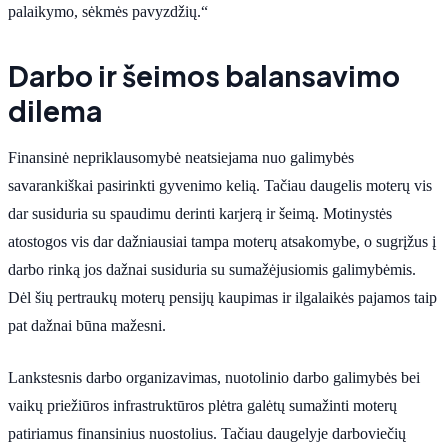
palaikymo, sėkmės pavyzdžių.“
Darbo ir šeimos balansavimo
dilema
Finansinė nepriklausomybė neatsiejama nuo galimybės
savarankiškai pasirinkti gyvenimo kelią. Tačiau daugelis moterų vis
dar susiduria su spaudimu derinti karjerą ir šeimą. Motinystės
atostogos vis dar dažniausiai tampa moterų atsakomybe, o sugrįžus į
darbo rinką jos dažnai susiduria su sumažėjusiomis galimybėmis.
Dėl šių pertraukų moterų pensijų kaupimas ir ilgalaikės pajamos taip
pat dažnai būna mažesni.
Lankstesnis darbo organizavimas, nuotolinio darbo galimybės bei
vaikų priežiūros infrastruktūros plėtra galėtų sumažinti moterų
patiriamus finansinius nuostolius. Tačiau daugelyje darboviečių