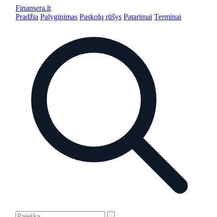
Finansera
.lt
Pradžia
Palyginimas
Paskolų rūšys
Patarimai
Terminai