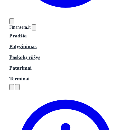
Finansera
.lt
Pradžia
Palyginimas
Paskolų rūšys
Patarimai
Terminai