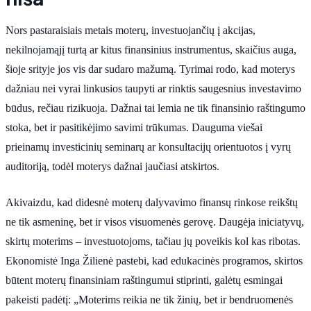
Nors pastaraisiais metais moterų, investuojančių į akcijas,
nekilnojamąjį turtą ar kitus finansinius instrumentus, skaičius auga,
šioje srityje jos vis dar sudaro mažumą. Tyrimai rodo, kad moterys
dažniau nei vyrai linkusios taupyti ar rinktis saugesnius investavimo
būdus, rečiau rizikuoja. Dažnai tai lemia ne tik finansinio raštingumo
stoka, bet ir pasitikėjimo savimi trūkumas. Dauguma viešai
prieinamų investicinių seminarų ar konsultacijų orientuotos į vyrų
auditoriją, todėl moterys dažnai jaučiasi atskirtos.
Akivaizdu, kad didesnė moterų dalyvavimo finansų rinkose reikštų
ne tik asmeninę, bet ir visos visuomenės gerovę. Daugėja iniciatyvų,
skirtų moterims – investuotojoms, tačiau jų poveikis kol kas ribotas.
Ekonomistė Inga Žilienė pastebi, kad edukacinės programos, skirtos
būtent moterų finansiniam raštingumui stiprinti, galėtų esmingai
pakeisti padėtį: „Moterims reikia ne tik žinių, bet ir bendruomenės