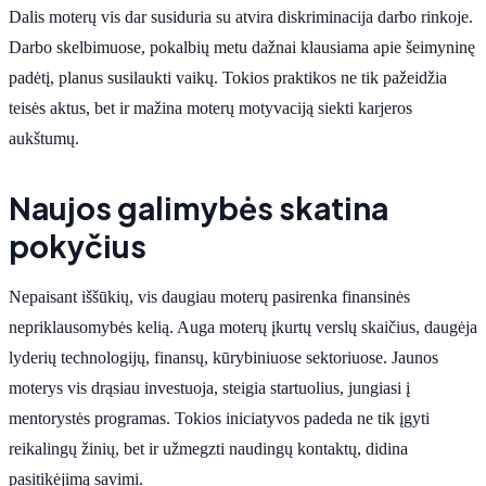
Dalis moterų vis dar susiduria su atvira diskriminacija darbo rinkoje.
Darbo skelbimuose, pokalbių metu dažnai klausiama apie šeimyninę
padėtį, planus susilaukti vaikų. Tokios praktikos ne tik pažeidžia
teisės aktus, bet ir mažina moterų motyvaciją siekti karjeros
aukštumų.
Naujos galimybės skatina
pokyčius
Nepaisant iššūkių, vis daugiau moterų pasirenka finansinės
nepriklausomybės kelią. Auga moterų įkurtų verslų skaičius, daugėja
lyderių technologijų, finansų, kūrybiniuose sektoriuose. Jaunos
moterys vis drąsiau investuoja, steigia startuolius, jungiasi į
mentorystės programas. Tokios iniciatyvos padeda ne tik įgyti
reikalingų žinių, bet ir užmegzti naudingų kontaktų, didina
pasitikėjimą savimi.