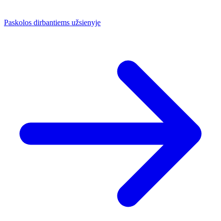
Paskolos dirbantiems užsienyje