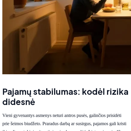
Pajamų stabilumas: kodėl rizika
didesnė
Vieni gyvenantys asmenys neturi antros pusės, galinčios prisidėti
prie šeimos biudžeto. Praradus darbą ar susirgus, pajamos gali kristi