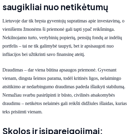
saugikliai nuo netikėtumų
Lietuvoje dar tik bręsta gyventojų supratimas apie investavimą, o
vienišiems žmonėms ši priemonė gali tapti ypač reikšminga.
Nekilnojamo turto, vertybinių popierių, pensijų fondų ar indėlių
portfelis – tai ne tik galimybė taupyti, bet ir apsisaugoti nuo
infliacijos bei užtikrinti savo finansinę ateitį.
Draudimas – dar viena būtina apsaugos priemonė. Gyvenant
vienam, dingsta šeimos parama, todėl kritinės ligos, nelaimingo
atsitikimo ar nedarbingumo draudimas padeda išlaikyti stabilumą.
Nemažiau svarbu pasirūpinti ir būsto, civilinės atsakomybės
draudimu – netikėtos nelaimės gali reikšti didžiules išlaidas, kurias
teks prisiimti vienam.
Skolos ir įsipareigojimai: