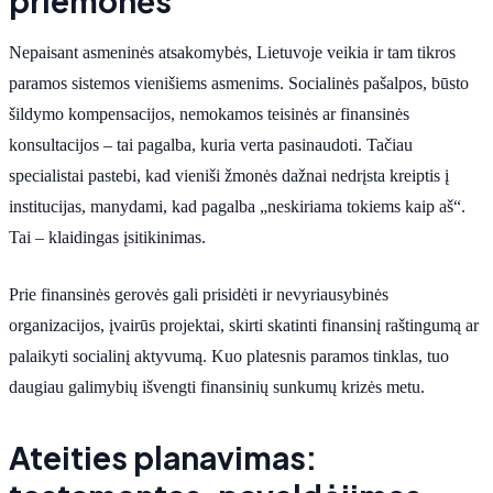
priemonės
Nepaisant asmeninės atsakomybės, Lietuvoje veikia ir tam tikros
paramos sistemos vienišiems asmenims. Socialinės pašalpos, būsto
šildymo kompensacijos, nemokamos teisinės ar finansinės
konsultacijos – tai pagalba, kuria verta pasinaudoti. Tačiau
specialistai pastebi, kad vieniši žmonės dažnai nedrįsta kreiptis į
institucijas, manydami, kad pagalba „neskiriama tokiems kaip aš“.
Tai – klaidingas įsitikinimas.
Prie finansinės gerovės gali prisidėti ir nevyriausybinės
organizacijos, įvairūs projektai, skirti skatinti finansinį raštingumą ar
palaikyti socialinį aktyvumą. Kuo platesnis paramos tinklas, tuo
daugiau galimybių išvengti finansinių sunkumų krizės metu.
Ateities planavimas: