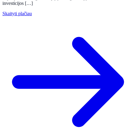
investicijos […]
Skaityti plačiau