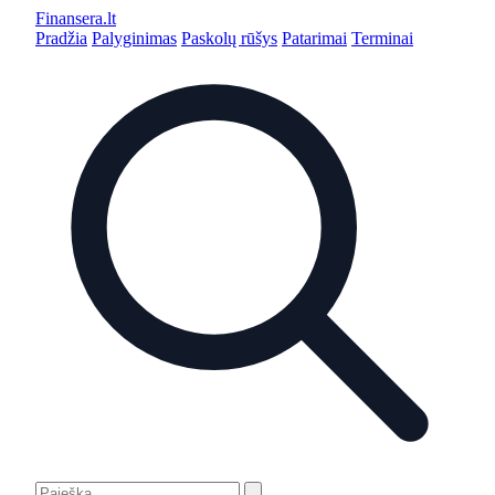
Finansera
.lt
Pradžia
Palyginimas
Paskolų rūšys
Patarimai
Terminai