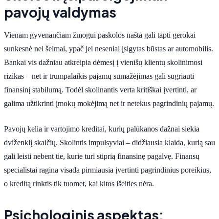
pavojų valdymas
Vienam gyvenančiam žmogui paskolos našta gali tapti gerokai
sunkesnė nei šeimai, ypač jei neseniai įsigytas būstas ar automobilis.
Bankai vis dažniau atkreipia dėmesį į vienišų klientų skolinimosi
rizikas – net ir trumpalaikis pajamų sumažėjimas gali sugriauti
finansinį stabilumą. Todėl skolinantis verta kritiškai įvertinti, ar
galima užtikrinti įmokų mokėjimą net ir netekus pagrindinių pajamų.
Pavojų kelia ir vartojimo kreditai, kurių palūkanos dažnai siekia
dviženklį skaičių. Skolintis impulsyviai – didžiausia klaida, kurią sau
gali leisti nebent tie, kurie turi stiprią finansinę pagalvę. Finansų
specialistai ragina visada pirmiausia įvertinti pagrindinius poreikius,
o kreditą rinktis tik tuomet, kai kitos išeities nėra.
Psichologinis aspektas: