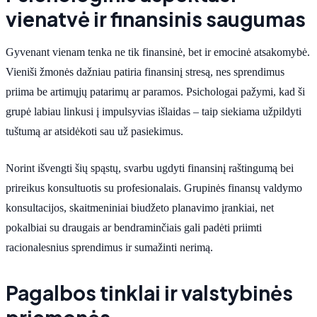
vienatvė ir finansinis saugumas
Gyvenant vienam tenka ne tik finansinė, bet ir emocinė atsakomybė.
Vieniši žmonės dažniau patiria finansinį stresą, nes sprendimus
priima be artimųjų patarimų ar paramos. Psichologai pažymi, kad ši
grupė labiau linkusi į impulsyvias išlaidas – taip siekiama užpildyti
tuštumą ar atsidėkoti sau už pasiekimus.
Norint išvengti šių spąstų, svarbu ugdyti finansinį raštingumą bei
prireikus konsultuotis su profesionalais. Grupinės finansų valdymo
konsultacijos, skaitmeniniai biudžeto planavimo įrankiai, net
pokalbiai su draugais ar bendraminčiais gali padėti priimti
racionalesnius sprendimus ir sumažinti nerimą.
Pagalbos tinklai ir valstybinės