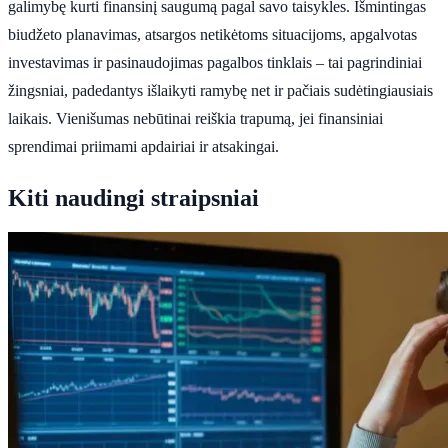
galimybę kurti finansinį saugumą pagal savo taisykles. Išmintingas
biudžeto planavimas, atsargos netikėtoms situacijoms, apgalvotas
investavimas ir pasinaudojimas pagalbos tinklais – tai pagrindiniai
žingsniai, padedantys išlaikyti ramybę net ir pačiais sudėtingiausiais
laikais. Vienišumas nebūtinai reiškia trapumą, jei finansiniai
sprendimai priimami apdairiai ir atsakingai.
Kiti naudingi straipsniai