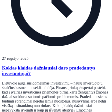
27 rugsėjo, 2025
Kokias klaidas dažniausiai daro pradedantys
investuotojai?
Lietuvoje auga susidomėjimas investavimu – naujų investuotojų
skaičius kasmet nuosekliai didėja. Finansų rinkų ekspertai pastebi,
kad į įvairias investicines priemones pirmą kartą žengiantys žmonės
dažnai susiduria su tomis pačiomis problemomis. Pradedantiesiems
būdingi sprendimai neretai lemia nuostolius, nusivylimą arba netgi
visišką atsitraukimą nuo rinkos. Kokių klaidų dažniausiai
nepavyksta išvengti ir kaip jų išvengti ateityje? Emocinės