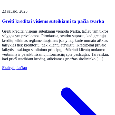
23 sausio, 2025
Greiti kreditai visiems suteikiami ta pačia tvarka
Greiti kreditai visiems suteikiami vienoda tvarka, tačiau tam tikros
sąlygos yra privalomos. Pirmiausia, svarbu suprasti, kad greitųjų
kreditų teikimas reglamentuojamas įstatymų, kurie numato aiškias
taisykles tiek kreditorių, tiek klientų atžvilgiu. Kreditoriai privalo
laikytis atsakingo skolinimo principų, užtikrinti klientų mokumo
vertinimą ir pateikti išsamų informaciją apie paslaugas. Tai reiškia,
kad prieš suteikiant kreditą, atliekamas griežtas skolininko […]
Skaityti plačiau