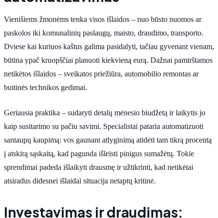
Vienišiems žmonėms tenka visos išlaidos – nuo būsto nuomos ar
paskolos iki komunalinių paslaugų, maisto, draudimo, transporto.
Dviese kai kuriuos kaštus galima pasidalyti, tačiau gyvenant vienam,
būtina ypač kruopščiai planuoti kiekvieną eurą. Dažnai pamirštamos
netikėtos išlaidos – sveikatos priežiūra, automobilio remontas ar
buitinės technikos gedimai.
Geriausia praktika – sudaryti detalų mėnesio biudžetą ir laikytis jo
kaip susitarimo su pačiu savimi. Specialistai pataria automatizuoti
santaupų kaupimą: vos gaunant atlyginimą atidėti tam tikrą procentą
į atskirą sąskaitą, kad pagunda išleisti pinigus sumažėtų. Tokie
sprendimai padeda išlaikyti drausmę ir užtikrinti, kad netikėtai
atsiradus didesnei išlaidai situacija netaptų kritinė.
Investavimas ir draudimas: