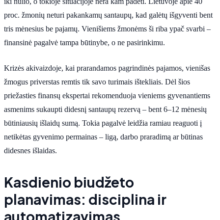
iki nulio, o tokioje situacijoje nėra kam padėti. Lietuvoje apie 40
proc. žmonių neturi pakankamų santaupų, kad galėtų išgyventi bent
tris mėnesius be pajamų. Vienišiems žmonėms ši riba ypač svarbi –
finansinė pagalvė tampa būtinybe, o ne pasirinkimu.
Krizės akivaizdoje, kai prarandamos pagrindinės pajamos, vienišas
žmogus priverstas remtis tik savo turimais ištekliais. Dėl šios
priežasties finansų ekspertai rekomenduoja vieniems gyvenantiems
asmenims sukaupti didesnį santaupų rezervą – bent 6–12 mėnesių
būtiniausių išlaidų sumą. Tokia pagalvė leidžia ramiau reaguoti į
netikėtas gyvenimo permainas – ligą, darbo praradimą ar būtinas
didesnes išlaidas.
Kasdienio biudžeto
planavimas: disciplina ir
automatizavimas