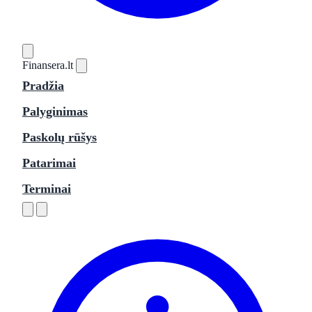
Finansera
.lt
Pradžia
Palyginimas
Paskolų rūšys
Patarimai
Terminai