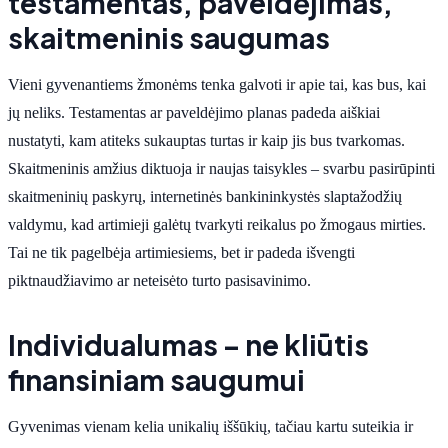
testamentas, paveldėjimas,
skaitmeninis saugumas
Vieni gyvenantiems žmonėms tenka galvoti ir apie tai, kas bus, kai
jų neliks. Testamentas ar paveldėjimo planas padeda aiškiai
nustatyti, kam atiteks sukauptas turtas ir kaip jis bus tvarkomas.
Skaitmeninis amžius diktuoja ir naujas taisykles – svarbu pasirūpinti
skaitmeninių paskyrų, internetinės bankininkystės slaptažodžių
valdymu, kad artimieji galėtų tvarkyti reikalus po žmogaus mirties.
Tai ne tik pagelbėja artimiesiems, bet ir padeda išvengti
piktnaudžiavimo ar neteisėto turto pasisavinimo.
Individualumas – ne kliūtis
finansiniam saugumui
Gyvenimas vienam kelia unikalių iššūkių, tačiau kartu suteikia ir