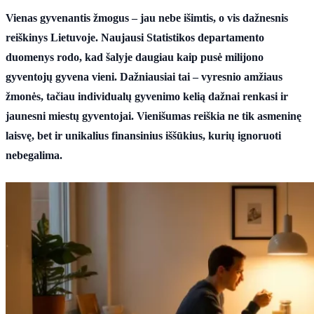
Vienas gyvenantis žmogus – jau nebe išimtis, o vis dažnesnis
reiškinys Lietuvoje. Naujausi Statistikos departamento
duomenys rodo, kad šalyje daugiau kaip pusė milijono
gyventojų gyvena vieni. Dažniausiai tai – vyresnio amžiaus
žmonės, tačiau individualų gyvenimo kelią dažnai renkasi ir
jaunesni miestų gyventojai. Vienišumas reiškia ne tik asmeninę
laisvę, bet ir unikalius finansinius iššūkius, kurių ignoruoti
nebegalima.