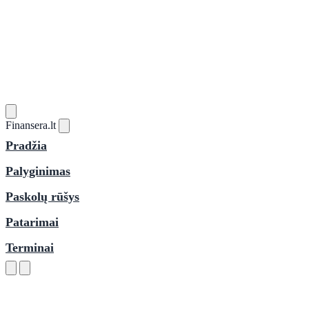
Finansera
.lt
Pradžia
Palyginimas
Paskolų rūšys
Patarimai
Terminai