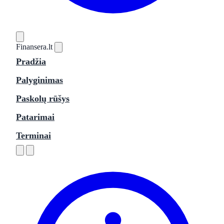
Finansera
.lt
Pradžia
Palyginimas
Paskolų rūšys
Patarimai
Terminai