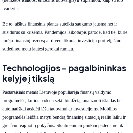
(netikėtos išlaidos, emocinis nuovargis) ir suplanuoti, kaip su tuo
tvarkytis.
Be to, aiškus finansinis planas suteikia saugumo jausmą net ir
susidūrus su krizėmis. Pandemijos laikotarpis parodė, kad tie, kurie
turėjo finansinį rezervą ar diversifikuotą investicijų portfelį, šiuo
sudėtingu metu jautėsi gerokai ramiau.
Technologijos – pagalbininkas
kelyje į tikslą
Pastaraisiais metais Lietuvoje populiarėja finansų valdymo
programėlės, kurios padeda sekti biudžetą, analizuoti išlaidas bei
automatiškai atsidėti lėšų taupymui ar investicijoms. Mobilios
programėlės leidžia matyti bendrą finansinę situaciją realiu laiku ir
greičiau reaguoti į pokyčius. Skaitmeniniai įrankiai padeda ne tik