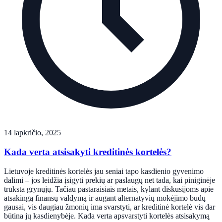
14 lapkričio, 2025
Kada verta atsisakyti kreditinės kortelės?
Lietuvoje kreditinės kortelės jau seniai tapo kasdienio gyvenimo
dalimi – jos leidžia įsigyti prekių ar paslaugų net tada, kai piniginėje
trūksta grynųjų. Tačiau pastaraisiais metais, kylant diskusijoms apie
atsakingą finansų valdymą ir augant alternatyvių mokėjimo būdų
gausai, vis daugiau žmonių ima svarstyti, ar kreditinė kortelė vis dar
būtina jų kasdienybėje. Kada verta apsvarstyti kortelės atsisakymą