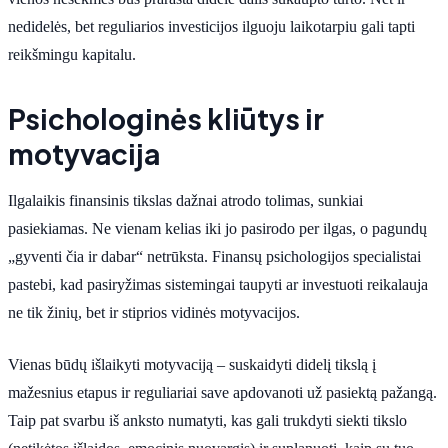
nedidelės, bet reguliarios investicijos ilguoju laikotarpiu gali tapti
reikšmingu kapitalu.
Psichologinės kliūtys ir
motyvacija
Ilgalaikis finansinis tikslas dažnai atrodo tolimas, sunkiai
pasiekiamas. Ne vienam kelias iki jo pasirodo per ilgas, o pagundų
„gyventi čia ir dabar“ netrūksta. Finansų psichologijos specialistai
pastebi, kad pasiryžimas sistemingai taupyti ar investuoti reikalauja
ne tik žinių, bet ir stiprios vidinės motyvacijos.
Vienas būdų išlaikyti motyvaciją – suskaidyti didelį tikslą į
mažesnius etapus ir reguliariai save apdovanoti už pasiektą pažangą.
Taip pat svarbu iš anksto numatyti, kas gali trukdyti siekti tikslo