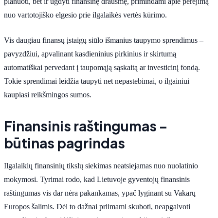
planuoti, bet ir ugdyti finansinę drausmę, primindami apie perėjimą
nuo vartotojiško elgesio prie ilgalaikės vertės kūrimo.
Vis daugiau finansų įstaigų siūlo išmanius taupymo sprendimus –
pavyzdžiui, apvalinant kasdieninius pirkinius ir skirtumą
automatiškai pervedant į taupomąją sąskaitą ar investicinį fondą.
Tokie sprendimai leidžia taupyti net nepastebimai, o ilgainiui
kaupiasi reikšmingos sumos.
Finansinis raštingumas –
būtinas pagrindas
Ilgalaikių finansinių tikslų siekimas neatsiejamas nuo nuolatinio
mokymosi. Tyrimai rodo, kad Lietuvoje gyventojų finansinis
raštingumas vis dar nėra pakankamas, ypač lyginant su Vakarų
Europos šalimis. Dėl to dažnai priimami skuboti, neapgalvoti