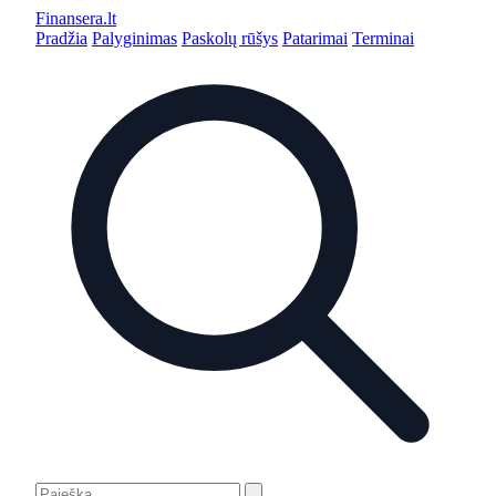
Finansera
.lt
Pradžia
Palyginimas
Paskolų rūšys
Patarimai
Terminai