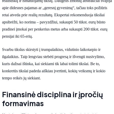
realistiškų ir išmatuojamų tikslų. Daugelis žmonių abstrakčiai svajoja
apie didesnes pajamas ar „geresnį gyvenimą“, tačiau toks požiūris
retai atveda prie realių rezultatų. Ekspertai rekomenduoja tiksliai
apsibrėžti, ko norima – pavyzdžiui, sukaupti 50 tūkst. eurų būsto
pradinei įmokai per penkerius metus arba sukaupti 200 tūkst. eurų
pensijai iki 65-erių.
Svarbu tikslus skirstyti į trumpalaikius, vidutinio laikotarpio ir
ilgalaikius. Taip lengviau stebėti progresą ir išvengti nusivylimo,
kuris dažnai ištinka, kai siekiami tik labai tolimi tikslai. Be to,
konkretūs tikslai padeda aiškiau įvertinti, kokių veiksmų ir kokio
tempo reikės jų siekiant.
Finansinė disciplina ir įpročių
formavimas