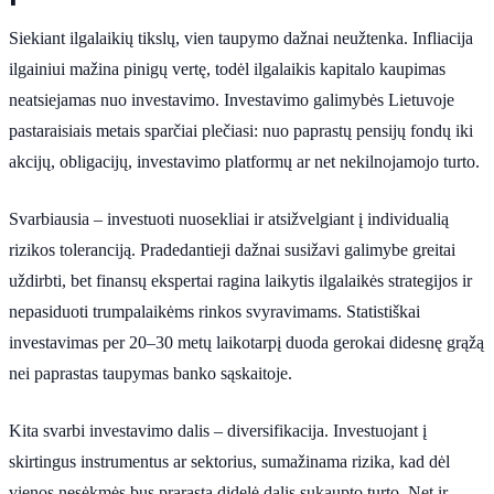
Siekiant ilgalaikių tikslų, vien taupymo dažnai neužtenka. Infliacija
ilgainiui mažina pinigų vertę, todėl ilgalaikis kapitalo kaupimas
neatsiejamas nuo investavimo. Investavimo galimybės Lietuvoje
pastaraisiais metais sparčiai plečiasi: nuo paprastų pensijų fondų iki
akcijų, obligacijų, investavimo platformų ar net nekilnojamojo turto.
Svarbiausia – investuoti nuosekliai ir atsižvelgiant į individualią
rizikos toleranciją. Pradedantieji dažnai susižavi galimybe greitai
uždirbti, bet finansų ekspertai ragina laikytis ilgalaikės strategijos ir
nepasiduoti trumpalaikėms rinkos svyravimams. Statistiškai
investavimas per 20–30 metų laikotarpį duoda gerokai didesnę grąžą
nei paprastas taupymas banko sąskaitoje.
Kita svarbi investavimo dalis – diversifikacija. Investuojant į
skirtingus instrumentus ar sektorius, sumažinama rizika, kad dėl
vienos nesėkmės bus prarasta didelė dalis sukaupto turto. Net ir