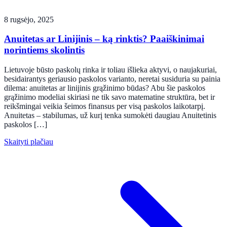
8 rugsėjo, 2025
Anuitetas ar Linijinis – ką rinktis? Paaiškinimai
norintiems skolintis
Lietuvoje būsto paskolų rinka ir toliau išlieka aktyvi, o naujakuriai,
besidairantys geriausio paskolos varianto, neretai susiduria su painia
dilema: anuitetas ar linijinis grąžinimo būdas? Abu šie paskolos
grąžinimo modeliai skiriasi ne tik savo matematine struktūra, bet ir
reikšmingai veikia šeimos finansus per visą paskolos laikotarpį.
Anuitetas – stabilumas, už kurį tenka sumokėti daugiau Anuitetinis
paskolos […]
Skaityti plačiau