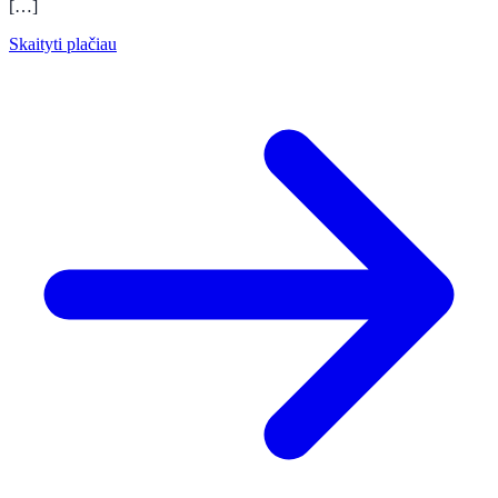
[…]
Skaityti plačiau