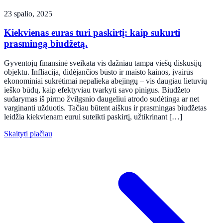
23 spalio, 2025
Kiekvienas euras turi paskirtį: kaip sukurti
prasmingą biudžetą.
Gyventojų finansinė sveikata vis dažniau tampa viešų diskusijų
objektu. Infliacija, didėjančios būsto ir maisto kainos, įvairūs
ekonominiai sukrėtimai nepalieka abejingų – vis daugiau lietuvių
ieško būdų, kaip efektyviau tvarkyti savo pinigus. Biudžeto
sudarymas iš pirmo žvilgsnio daugeliui atrodo sudėtinga ar net
varginanti užduotis. Tačiau būtent aiškus ir prasmingas biudžetas
leidžia kiekvienam eurui suteikti paskirtį, užtikrinant […]
Skaityti plačiau