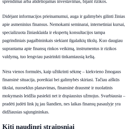
sprendimai arba atidėliojamas investavimas, bijant rizikos.
Didėjant informacijos prieinamumui, auga ir galimybės gilinti žinias
apie asmeninius finansus. Nemokami seminarai, internetiniai kursai,
specializuota žiniasklaida ir ekspertų konsultacijos tampa
pagrindiniais pagalbininkais siekiant ilgalaikių tikslų. Kuo daugiau
suprantama apie finansų rinkos veikimą, instrumentus ir rizikos
valdymą, tuo lengviau pasirinkti tinkamiausią kelią.
Nėra vienos formulės, kaip užtikrinti sėkmę – kiekvieno žmogaus
finansinė situacija, poreikiai bei galimybės skiriasi. Tačiau aiškūs
tikslai, nuoseklus planavimas, finansinė drausmė ir nuolatinis
mokymasis leidžia pasiekti net ir drąsiausius užmojus. Svarbiausia –
pradėti judėti link jų jau šiandien, nes laikas finansų pasaulyje yra
didžiausias sąjungininkas.
Kiti naudingi straipsniai