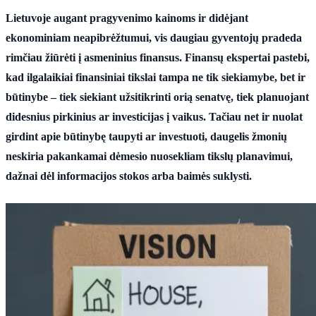
Lietuvoje augant pragyvenimo kainoms ir didėjant
ekonominiam neapibrėžtumui, vis daugiau gyventojų pradeda
rimčiau žiūrėti į asmeninius finansus. Finansų ekspertai pastebi,
kad ilgalaikiai finansiniai tikslai tampa ne tik siekiamybe, bet ir
būtinybe – tiek siekiant užsitikrinti orią senatvę, tiek planuojant
didesnius pirkinius ar investicijas į vaikus. Tačiau net ir nuolat
girdint apie būtinybę taupyti ar investuoti, daugelis žmonių
neskiria pakankamai dėmesio nuosekliam tikslų planavimui,
dažnai dėl informacijos stokos arba baimės suklysti.