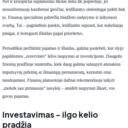
Net ir kruopščiai suplanuotas tikslas lieka tik popieriuje, jei
nesusiformuoja kasdieniai įpročiai, leidžiantys sistemingai judėti link
jo. Finansų specialistai pabrėžia biudžeto sudarymo ir laikymosi
svarbą. Tai – pagrindinis įrankis, leidžiantis suprasti, kur nukeliauja
pinigai, ir koreguoti išlaidas pagal prioritetus.
Periodiškai peržiūrint pajamas ir išlaidas, galima pastebėti, kur slypi
papildomos „rezervinės“ lėšos taupymui ar investicijoms. Daugelis
žmonių pradžioje nustemba, kiek daug galima sutaupyti atsisakius
impulsyvių pirkinių ar išmaniųjų prenumeratų, kuriomis retai
naudojamasi. Finansų planuotojai dažnai rekomenduoja taikyti
„mokėk sau pirmiausia“ taisyklę – atsidėti taupymui iškart, vos
gavus pajamas.
Investavimas – ilgo kelio
pradžia