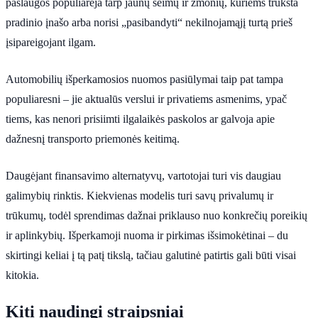
paslaugos populiarėja tarp jaunų šeimų ir žmonių, kuriems trūksta
pradinio įnašo arba norisi „pasibandyti“ nekilnojamąjį turtą prieš
įsipareigojant ilgam.
Automobilių išperkamosios nuomos pasiūlymai taip pat tampa
populiaresni – jie aktualūs verslui ir privatiems asmenims, ypač
tiems, kas nenori prisiimti ilgalaikės paskolos ar galvoja apie
dažnesnį transporto priemonės keitimą.
Daugėjant finansavimo alternatyvų, vartotojai turi vis daugiau
galimybių rinktis. Kiekvienas modelis turi savų privalumų ir
trūkumų, todėl sprendimas dažnai priklauso nuo konkrečių poreikių
ir aplinkybių. Išperkamoji nuoma ir pirkimas išsimokėtinai – du
skirtingi keliai į tą patį tikslą, tačiau galutinė patirtis gali būti visai
kitokia.
Kiti naudingi straipsniai