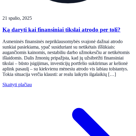
21 spalio, 2025
Ką daryti kai finansiniai tikslai atrodo per toli?
Asmeninės finansinės nepriklausomybės svajonė dažnai atrodo
sunkiai pasiekiama, ypač susiduriant su netikėtais iššūkiais:
augančiomis kainomis, nestabiliu darbo užmokesčiu ar netikėtomis
išlaidomis. Dalis žmonių pripažįsta, kad jų užsibrėžti finansiniai
tikslai – būsto įsigijimas, investicijų portfelio sukūrimas ar kelionė
aplink pasaulį – su kiekvienu mėnesiu atrodo vis labiau tolstantys.
Tokia situacija verčia klausti: ar realu laikytis ilgalaikių […]
Skaityti plačiau