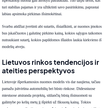
išperkamoji nuoma gali atrodyti patraukliau. Tuo tarpu tiems, kas
turi stabilias pajamas ir yra užtikrinti savo pasirinkimu, paprastai
labiau apsimoka pirkimas išsimokėtinai.
Svarbu atidžiai įvertinti abi sutartis, išsiaiškinti, ar nuomos įmokos
bus įskaičiuotos į galutinę pirkimo kainą, kokios sąlygos taikomos
nutraukiant sutartį, kokios papildomos išlaidos laukia kiekvieno iš
modelių atveju.
Lietuvos rinkos tendencijos ir
ateities perspektyvos
Lietuvoje išperkamosios nuomos modelis vis dar naujiena, tačiau
pamažu įsitvirtina automobilių bei būsto rinkose. Didesniuose
miestuose atsiranda projektų, siūlančių būstą išsinuomoti su
galimybe po kelių metų jį išpirkti už fiksuotą kainą. Tokios