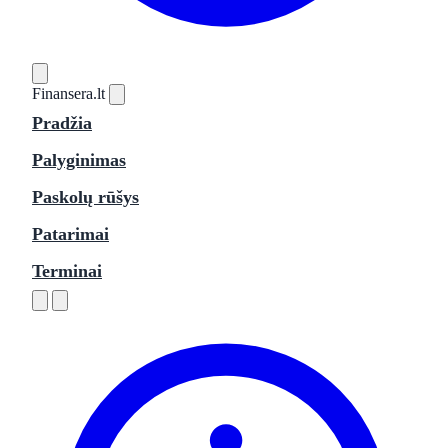
Finansera
.lt
Pradžia
Palyginimas
Paskolų rūšys
Patarimai
Terminai