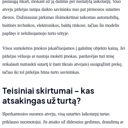
paslaugą iškart, mokant už ją dalimis per nustatytą laikotarpį. Šiuo
atveju pirkėjas tampa daikto savininku nuo pat pirmosios sutarties
dienos. Dažniausiai pirkimas išsimokėtinai taikomas automobilių,
buitinės technikos, elektronikos, baldų rinkose, tačiau šis modelis
paplitęs ir nekilnojamojo turto srityje.
Visos sumokėtos įmokos įskaičiuojamos į galutinę objekto kainą. Jei
pirkėjas vėluoja ar nustoja mokėti įmokas, pardavėjas turi teisę
reikalauti nutraukti sutartį ir (tam tikrais atvejais) susigrąžinti prekę,
tačiau iki tol pirkėjas būna turto savininkas.
Teisiniai skirtumai – kas
atsakingas už turtą?
Išperkamosios nuomos atveju, visą sutarties laikotarpį turtas
priklauso nuomotojui. Jis atsako už didesnius gedimus, draudimą ar