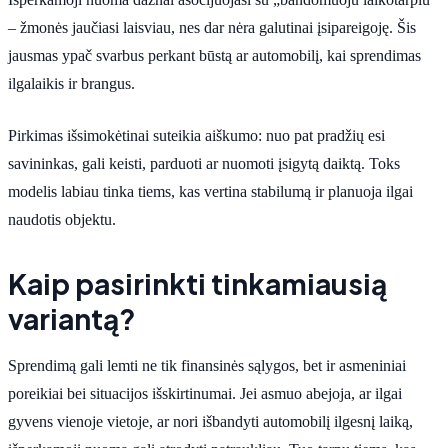
– žmonės jaučiasi laisviau, nes dar nėra galutinai įsipareigoję. Šis
jausmas ypač svarbus perkant būstą ar automobilį, kai sprendimas
ilgalaikis ir brangus.
Pirkimas išsimokėtinai suteikia aiškumo: nuo pat pradžių esi
savininkas, gali keisti, parduoti ar nuomoti įsigytą daiktą. Toks
modelis labiau tinka tiems, kas vertina stabilumą ir planuoja ilgai
naudotis objektu.
Kaip pasirinkti tinkamiausią
variantą?
Sprendimą gali lemti ne tik finansinės sąlygos, bet ir asmeniniai
poreikiai bei situacijos išskirtinumai. Jei asmuo abejoja, ar ilgai
gyvens vienoje vietoje, ar nori išbandyti automobilį ilgesnį laiką,