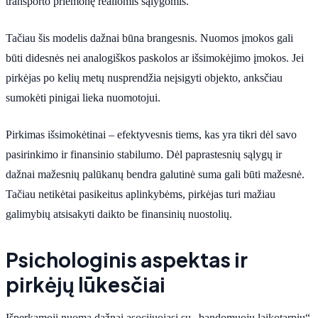
transporto priemonę realiomis sąlygomis.
Tačiau šis modelis dažnai būna brangesnis. Nuomos įmokos gali
būti didesnės nei analogiškos paskolos ar išsimokėjimo įmokos. Jei
pirkėjas po kelių metų nusprendžia neįsigyti objekto, anksčiau
sumokėti pinigai lieka nuomotojui.
Pirkimas išsimokėtinai – efektyvesnis tiems, kas yra tikri dėl savo
pasirinkimo ir finansinio stabilumo. Dėl paprastesnių sąlygų ir
dažnai mažesnių palūkanų bendra galutinė suma gali būti mažesnė.
Tačiau netikėtai pasikeitus aplinkybėms, pirkėjas turi mažiau
galimybių atsisakyti daikto be finansinių nuostolių.
Psichologinis aspektas ir
pirkėjų lūkesčiai
Išperkamoji nuoma dažnai asocijuojasi su „bandomuoju laikotarpiu“