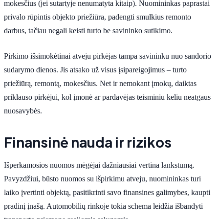
mokesčius (jei sutartyje nenumatyta kitaip). Nuomininkas paprastai
privalo rūpintis objekto priežiūra, padengti smulkius remonto
darbus, tačiau negali keisti turto be savininko sutikimo.
Pirkimo išsimokėtinai atveju pirkėjas tampa savininku nuo sandorio
sudarymo dienos. Jis atsako už visus įsipareigojimus – turto
priežiūrą, remontą, mokesčius. Net ir nemokant įmokų, daiktas
priklauso pirkėjui, kol įmonė ar pardavėjas teisminiu keliu neatgaus
nuosavybės.
Finansinė nauda ir rizikos
Išperkamosios nuomos mėgėjai dažniausiai vertina lankstumą.
Pavyzdžiui, būsto nuomos su išpirkimu atveju, nuomininkas turi
laiko įvertinti objektą, pasitikrinti savo finansines galimybes, kaupti
pradinį įnašą. Automobilių rinkoje tokia schema leidžia išbandyti