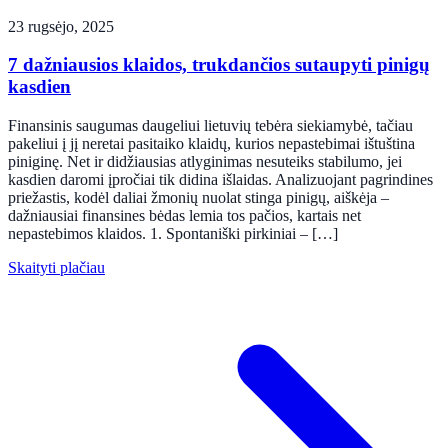
23 rugsėjo, 2025
7 dažniausios klaidos, trukdančios sutaupyti pinigų
kasdien
Finansinis saugumas daugeliui lietuvių tebėra siekiamybė, tačiau
pakeliui į jį neretai pasitaiko klaidų, kurios nepastebimai ištuština
piniginę. Net ir didžiausias atlyginimas nesuteiks stabilumo, jei
kasdien daromi įpročiai tik didina išlaidas. Analizuojant pagrindines
priežastis, kodėl daliai žmonių nuolat stinga pinigų, aiškėja –
dažniausiai finansines bėdas lemia tos pačios, kartais net
nepastebimos klaidos. 1. Spontaniški pirkiniai – […]
Skaityti plačiau