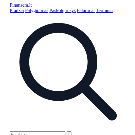
Finansera
.lt
Pradžia
Palyginimas
Paskolų rūšys
Patarimai
Terminai