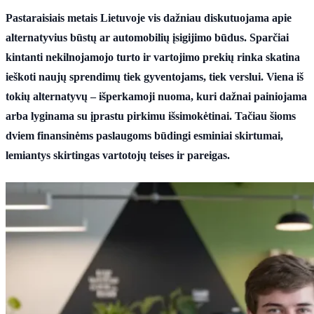
Pastaraisiais metais Lietuvoje vis dažniau diskutuojama apie
alternatyvius būstų ar automobilių įsigijimo būdus. Sparčiai
kintanti nekilnojamojo turto ir vartojimo prekių rinka skatina
ieškoti naujų sprendimų tiek gyventojams, tiek verslui. Viena iš
tokių alternatyvų – išperkamoji nuoma, kuri dažnai painiojama
arba lyginama su įprastu pirkimu išsimokėtinai. Tačiau šioms
dviem finansinėms paslaugoms būdingi esminiai skirtumai,
lemiantys skirtingas vartotojų teises ir pareigas.