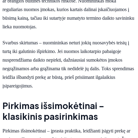
ar brangios buitinės technikos rinkose. Nuomininkas moka
reguliarias nuomos įmokas, kurios kartais dalinai įskaičiuojamos į
būsimą kainą, tačiau iki sutartyje numatyto termino daikto savininku
lieka nuomotojas.
Svarbus skirtumas – nuomininkas neturi jokių nuosavybės teisių į
turtą iki galutinio išpirkimo. Jei nuomos laikotarpio pabaigoje
nusprendžiama daikto nepirkti, dažniausiai sumokėtos įmokos
negrąžinamos arba grąžinama tik nedidelė jų dalis. Toks sprendimas
leidžia išbandyti prekę ar būstą, prieš prisiimant ilgalaikius
įsipareigojimus.
Pirkimas išsimokėtinai –
klasikinis pasirinkimas
Pirkimas išsimokėtinai – įprasta praktika, leidžianti įsigyti prekę ar