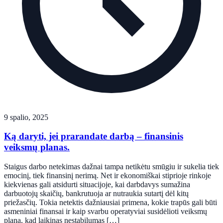
9 spalio, 2025
Ką daryti, jei prarandate darbą – finansinis
veiksmų planas.
Staigus darbo netekimas dažnai tampa netikėtu smūgiu ir sukelia tiek
emocinį, tiek finansinį nerimą. Net ir ekonomiškai stiprioje rinkoje
kiekvienas gali atsidurti situacijoje, kai darbdavys sumažina
darbuotojų skaičių, bankrutuoja ar nutraukia sutartį dėl kitų
priežasčių. Tokia netektis dažniausiai primena, kokie trapūs gali būti
asmeniniai finansai ir kaip svarbu operatyviai susidėlioti veiksmų
planą, kad laikinas nestabilumas […]