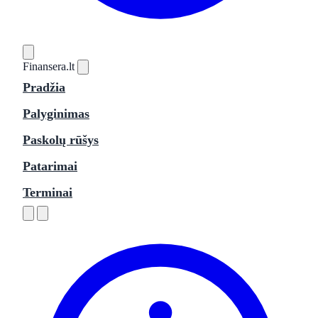
Finansera
.lt
Pradžia
Palyginimas
Paskolų rūšys
Patarimai
Terminai