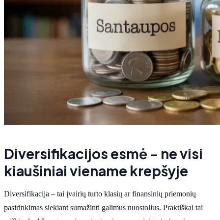
Diversifikacijos esmė – ne visi
kiaušiniai viename krepšyje
Diversifikacija – tai įvairių turto klasių ar finansinių priemonių
pasirinkimas siekiant sumažinti galimus nuostolius. Praktiškai tai