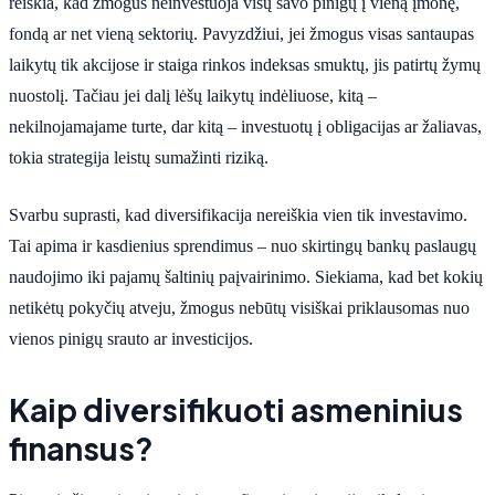
reiškia, kad žmogus neinvestuoja visų savo pinigų į vieną įmonę,
fondą ar net vieną sektorių. Pavyzdžiui, jei žmogus visas santaupas
laikytų tik akcijose ir staiga rinkos indeksas smuktų, jis patirtų žymų
nuostolį. Tačiau jei dalį lėšų laikytų indėliuose, kitą –
nekilnojamajame turte, dar kitą – investuotų į obligacijas ar žaliavas,
tokia strategija leistų sumažinti riziką.
Svarbu suprasti, kad diversifikacija nereiškia vien tik investavimo.
Tai apima ir kasdienius sprendimus – nuo skirtingų bankų paslaugų
naudojimo iki pajamų šaltinių paįvairinimo. Siekiama, kad bet kokių
netikėtų pokyčių atveju, žmogus nebūtų visiškai priklausomas nuo
vienos pinigų srauto ar investicijos.
Kaip diversifikuoti asmeninius
finansus?