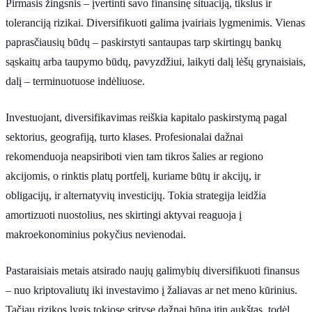
Pirmasis žingsnis – įvertinti savo finansinę situaciją, tikslus ir
toleranciją rizikai. Diversifikuoti galima įvairiais lygmenimis. Vienas
paprasčiausių būdų – paskirstyti santaupas tarp skirtingų bankų
sąskaitų arba taupymo būdų, pavyzdžiui, laikyti dalį lėšų grynaisiais,
dalį – terminuotuose indėliuose.
Investuojant, diversifikavimas reiškia kapitalo paskirstymą pagal
sektorius, geografiją, turto klases. Profesionalai dažnai
rekomenduoja neapsiriboti vien tam tikros šalies ar regiono
akcijomis, o rinktis platų portfelį, kuriame būtų ir akcijų, ir
obligacijų, ir alternatyvių investicijų. Tokia strategija leidžia
amortizuoti nuostolius, nes skirtingi aktyvai reaguoja į
makroekonominius pokyčius nevienodai.
Pastaraisiais metais atsirado naujų galimybių diversifikuoti finansus
– nuo kriptovaliutų iki investavimo į žaliavas ar net meno kūrinius.
Tačiau rizikos lygis tokiose srityse dažnai būna itin aukštas, todėl