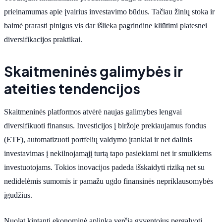
prieinamumas apie įvairius investavimo būdus. Tačiau žinių stoka ir
baimė prarasti pinigus vis dar išlieka pagrindine kliūtimi platesnei
diversifikacijos praktikai.
Skaitmeninės galimybės ir
ateities tendencijos
Skaitmeninės platformos atvėrė naujas galimybes lengvai
diversifikuoti finansus. Investicijos į biržoje prekiaujamus fondus
(ETF), automatizuoti portfelių valdymo įrankiai ir net dalinis
investavimas į nekilnojamąjį turtą tapo pasiekiami net ir smulkiems
investuotojams. Tokios inovacijos padeda išskaidyti riziką net su
nedidelėmis sumomis ir pamažu ugdo finansinės nepriklausomybės
įgūdžius.
Nuolat kintanti ekonominė aplinka verčia gyventojus pergalvoti