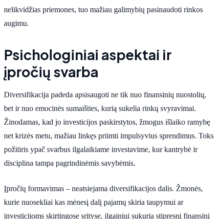
nelikvidžias priemones, tuo mažiau galimybių pasinaudoti rinkos
augimu.
Psichologiniai aspektai ir
įpročių svarba
Diversifikacija padeda apsisaugoti ne tik nuo finansinių nuostolių,
bet ir nuo emocinės sumaišties, kurią sukelia rinkų svyravimai.
Žinodamas, kad jo investicijos paskirstytos, žmogus išlaiko ramybę
net krizės metu, mažiau linkęs priimti impulsyvius sprendimus. Toks
požiūris ypač svarbus ilgalaikiame investavime, kur kantrybė ir
disciplina tampa pagrindinėmis savybėmis.
Įpročių formavimas – neatsiejama diversifikacijos dalis. Žmonės,
kurie nuosekliai kas mėnesį dalį pajamų skiria taupymui ar
investicijoms skirtingose srityse, ilgainiui sukuria stipresnį finansinį