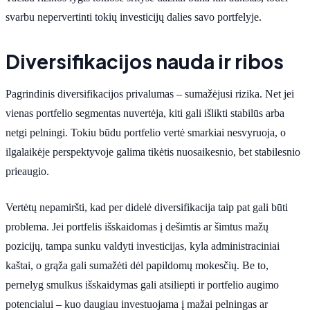
svarbu nepervertinti tokių investicijų dalies savo portfelyje.
Diversifikacijos nauda ir ribos
Pagrindinis diversifikacijos privalumas – sumažėjusi rizika. Net jei
vienas portfelio segmentas nuvertėja, kiti gali išlikti stabilūs arba
netgi pelningi. Tokiu būdu portfelio vertė smarkiai nesvyruoja, o
ilgalaikėje perspektyvoje galima tikėtis nuosaikesnio, bet stabilesnio
prieaugio.
Vertėtų nepamiršti, kad per didelė diversifikacija taip pat gali būti
problema. Jei portfelis išskaidomas į dešimtis ar šimtus mažų
pozicijų, tampa sunku valdyti investicijas, kyla administraciniai
kaštai, o grąža gali sumažėti dėl papildomų mokesčių. Be to,
pernelyg smulkus išskaidymas gali atsiliepti ir portfelio augimo
potencialui – kuo daugiau investuojama į mažai pelningas ar