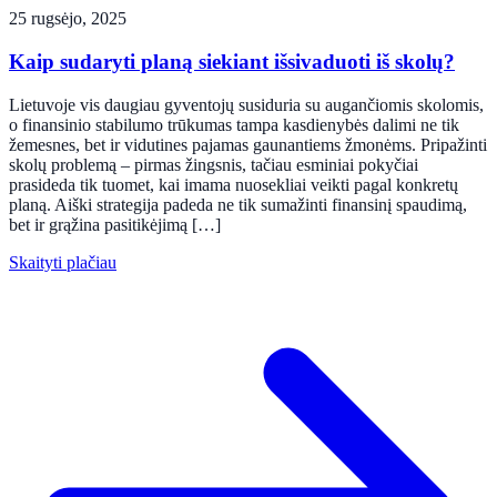
25 rugsėjo, 2025
Kaip sudaryti planą siekiant išsivaduoti iš skolų?
Lietuvoje vis daugiau gyventojų susiduria su augančiomis skolomis,
o finansinio stabilumo trūkumas tampa kasdienybės dalimi ne tik
žemesnes, bet ir vidutines pajamas gaunantiems žmonėms. Pripažinti
skolų problemą – pirmas žingsnis, tačiau esminiai pokyčiai
prasideda tik tuomet, kai imama nuosekliai veikti pagal konkretų
planą. Aiški strategija padeda ne tik sumažinti finansinį spaudimą,
bet ir grąžina pasitikėjimą […]
Skaityti plačiau