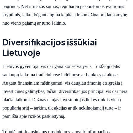
pagrindą. Net ir mažos sumos, reguliariai paskirstomos įvairiomis
kryptimis, laikui bėgant augina kapitalą ir sumažina priklausomybę
nuo vieno pajamų ar turto šaltinio.
Diversifikacijos iššūkiai
Lietuvoje
Lietuvos gyventojai vis dar gana konservatyvūs – didžioji dalis
santaupų laikoma tradiciniuose indėliuose ar banko sąskaitose.
Augant finansiniam raštingumui, vis daugiau žmonių atsigręžia į
investicines galimybes, tačiau diversifikacijos principai vis dar nėra
plačiai taikomi. Dažnas naujas investuotojas linkęs rinktis vieną
populiarią sritį – tarkim, tik akcijas ar tik nekilnojamąjį turtą – ir
pamiršta apie rizikos paskirstymą.
Tobulėjant finansiniams produktams, auga ir informacijos