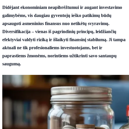
Didėjant ekonominiam neapibrėžtumui ir augant investavimo
galimybėms, vis daugiau gyventojų ieško patikimų būdų
apsaugoti asmeninius finansus nuo netikėtų svyravimų.
Diversifikacija – vienas iš pagrindinių principų, leidžiančių
efektyviai valdyti riziką ir išlaikyti finansinį stabilumą. Ji tampa
aktuali ne tik profesionaliems investuotojams, bet ir
paprastiems žmonėms, norintiems užtikrinti savo santaupų
saugumą.