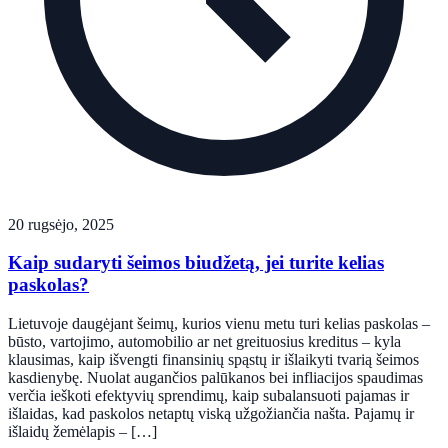
20 rugsėjo, 2025
Kaip sudaryti šeimos biudžetą, jei turite kelias
paskolas?
Lietuvoje daugėjant šeimų, kurios vienu metu turi kelias paskolas –
būsto, vartojimo, automobilio ar net greituosius kreditus – kyla
klausimas, kaip išvengti finansinių spąstų ir išlaikyti tvarią šeimos
kasdienybę. Nuolat augančios palūkanos bei infliacijos spaudimas
verčia ieškoti efektyvių sprendimų, kaip subalansuoti pajamas ir
išlaidas, kad paskolos netaptų viską užgožiančia našta. Pajamų ir
išlaidų žemėlapis – […]