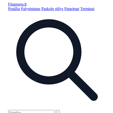
Finansera
.lt
Pradžia
Palyginimas
Paskolų rūšys
Patarimai
Terminai