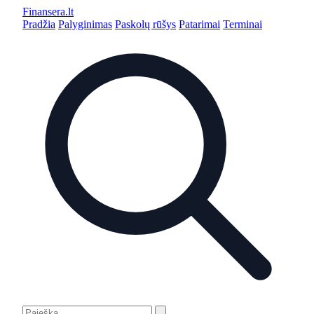
Finansera
.lt
Pradžia
Palyginimas
Paskolų rūšys
Patarimai
Terminai