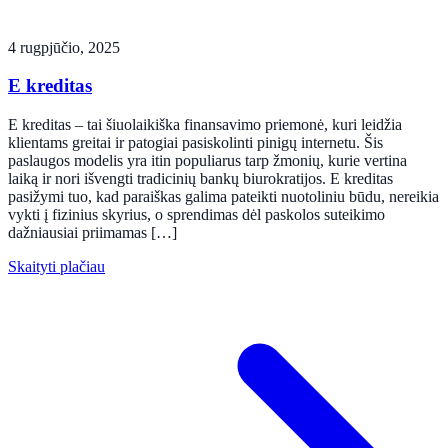
4 rugpjūčio, 2025
E kreditas
E kreditas – tai šiuolaikiška finansavimo priemonė, kuri leidžia
klientams greitai ir patogiai pasiskolinti pinigų internetu. Šis
paslaugos modelis yra itin populiarus tarp žmonių, kurie vertina
laiką ir nori išvengti tradicinių bankų biurokratijos. E kreditas
pasižymi tuo, kad paraiškas galima pateikti nuotoliniu būdu, nereikia
vykti į fizinius skyrius, o sprendimas dėl paskolos suteikimo
dažniausiai priimamas […]
Skaityti plačiau