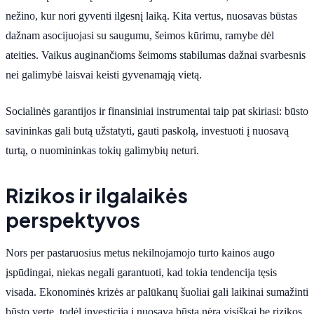
nežino, kur nori gyventi ilgesnį laiką. Kita vertus, nuosavas būstas
dažnam asocijuojasi su saugumu, šeimos kūrimu, ramybe dėl
ateities. Vaikus auginančioms šeimoms stabilumas dažnai svarbesnis
nei galimybė laisvai keisti gyvenamąją vietą.
Socialinės garantijos ir finansiniai instrumentai taip pat skiriasi: būsto
savininkas gali butą užstatyti, gauti paskolą, investuoti į nuosavą
turtą, o nuomininkas tokių galimybių neturi.
Rizikos ir ilgalaikės
perspektyvos
Nors per pastaruosius metus nekilnojamojo turto kainos augo
įspūdingai, niekas negali garantuoti, kad tokia tendencija tęsis
visada. Ekonominės krizės ar palūkanų šuoliai gali laikinai sumažinti
būsto vertę, todėl investicija į nuosavą būstą nėra visiškai be rizikos.