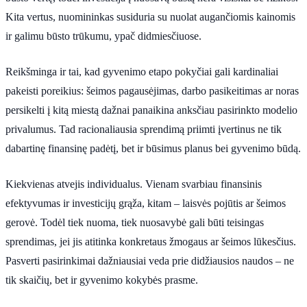
Kita vertus, nuomininkas susiduria su nuolat augančiomis kainomis
ir galimu būsto trūkumu, ypač didmiesčiuose.
Reikšminga ir tai, kad gyvenimo etapo pokyčiai gali kardinaliai
pakeisti poreikius: šeimos pagausėjimas, darbo pasikeitimas ar noras
persikelti į kitą miestą dažnai panaikina anksčiau pasirinkto modelio
privalumus. Tad racionaliausia sprendimą priimti įvertinus ne tik
dabartinę finansinę padėtį, bet ir būsimus planus bei gyvenimo būdą.
Kiekvienas atvejis individualus. Vienam svarbiau finansinis
efektyvumas ir investicijų grąža, kitam – laisvės pojūtis ar šeimos
gerovė. Todėl tiek nuoma, tiek nuosavybė gali būti teisingas
sprendimas, jei jis atitinka konkretaus žmogaus ar šeimos lūkesčius.
Pasverti pasirinkimai dažniausiai veda prie didžiausios naudos – ne
tik skaičių, bet ir gyvenimo kokybės prasme.