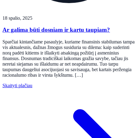
18 spalio, 2025
Ar galima būti dosniam ir kartu taupiam?
Sparčiai kintančiame pasaulyje, kuriame finansinis stabilumas tampa
vis aktualesnis, dažnas žmogus susiduria su dilema: kaip suderinti
norą padėti kitiems ir išlaikyti atsakingą požiūrį į asmeninius
finansus. Dosnumas tradiciškai laikomas gražia savybe, tačiau jis
neretai siejamas su išlaidumu ar net neapdairumu. Tuo tarpu
taupumas daugeliui asocijuojasi su savisauga, bet kartais peržengia
racionalumo ribas ir virsta šykštumu. […]
Skaityti plačiau