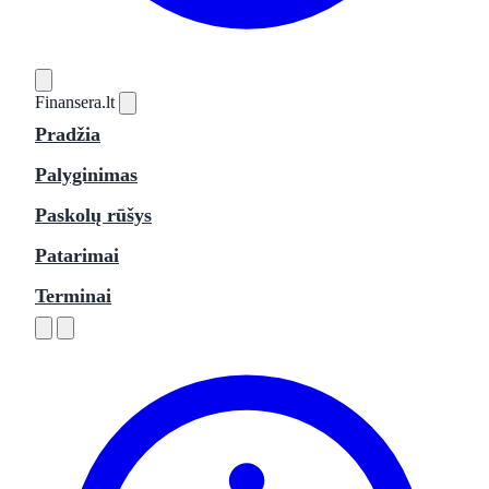
Finansera
.lt
Pradžia
Palyginimas
Paskolų rūšys
Patarimai
Terminai