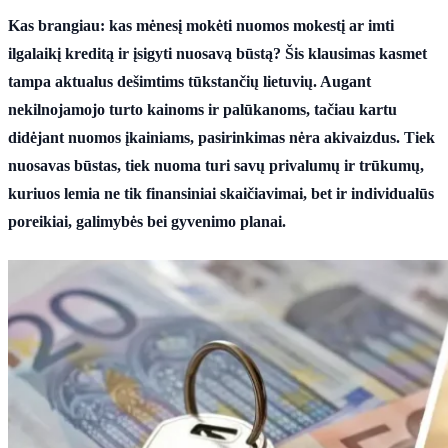
Kas brangiau: kas mėnesį mokėti nuomos mokestį ar imti
ilgalaikį kreditą ir įsigyti nuosavą būstą? Šis klausimas kasmet
tampa aktualus dešimtims tūkstančių lietuvių. Augant
nekilnojamojo turto kainoms ir palūkanoms, tačiau kartu
didėjant nuomos įkainiams, pasirinkimas nėra akivaizdus. Tiek
nuosavas būstas, tiek nuoma turi savų privalumų ir trūkumų,
kuriuos lemia ne tik finansiniai skaičiavimai, bet ir individualūs
poreikiai, galimybės bei gyvenimo planai.