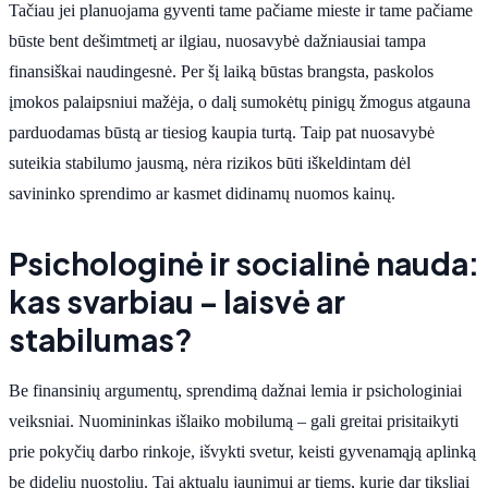
Tačiau jei planuojama gyventi tame pačiame mieste ir tame pačiame
būste bent dešimtmetį ar ilgiau, nuosavybė dažniausiai tampa
finansiškai naudingesnė. Per šį laiką būstas brangsta, paskolos
įmokos palaipsniui mažėja, o dalį sumokėtų pinigų žmogus atgauna
parduodamas būstą ar tiesiog kaupia turtą. Taip pat nuosavybė
suteikia stabilumo jausmą, nėra rizikos būti iškeldintam dėl
savininko sprendimo ar kasmet didinamų nuomos kainų.
Psichologinė ir socialinė nauda:
kas svarbiau – laisvė ar
stabilumas?
Be finansinių argumentų, sprendimą dažnai lemia ir psichologiniai
veiksniai. Nuomininkas išlaiko mobilumą – gali greitai prisitaikyti
prie pokyčių darbo rinkoje, išvykti svetur, keisti gyvenamąją aplinką
be didelių nuostolių. Tai aktualu jaunimui ar tiems, kurie dar tiksliai