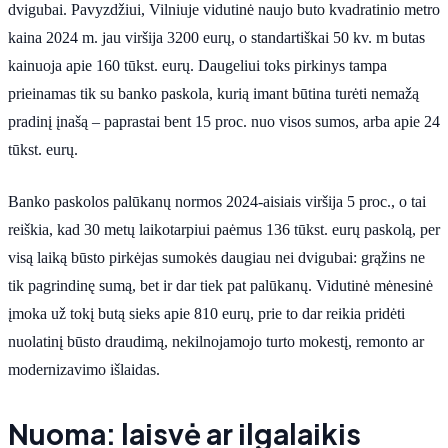
dvigubai. Pavyzdžiui, Vilniuje vidutinė naujo buto kvadratinio metro
kaina 2024 m. jau viršija 3200 eurų, o standartiškai 50 kv. m butas
kainuoja apie 160 tūkst. eurų. Daugeliui toks pirkinys tampa
prieinamas tik su banko paskola, kurią imant būtina turėti nemažą
pradinį įnašą – paprastai bent 15 proc. nuo visos sumos, arba apie 24
tūkst. eurų.
Banko paskolos palūkanų normos 2024-aisiais viršija 5 proc., o tai
reiškia, kad 30 metų laikotarpiui paėmus 136 tūkst. eurų paskolą, per
visą laiką būsto pirkėjas sumokės daugiau nei dvigubai: grąžins ne
tik pagrindinę sumą, bet ir dar tiek pat palūkanų. Vidutinė mėnesinė
įmoka už tokį butą sieks apie 810 eurų, prie to dar reikia pridėti
nuolatinį būsto draudimą, nekilnojamojo turto mokestį, remonto ar
modernizavimo išlaidas.
Nuoma: laisvė ar ilgalaikis