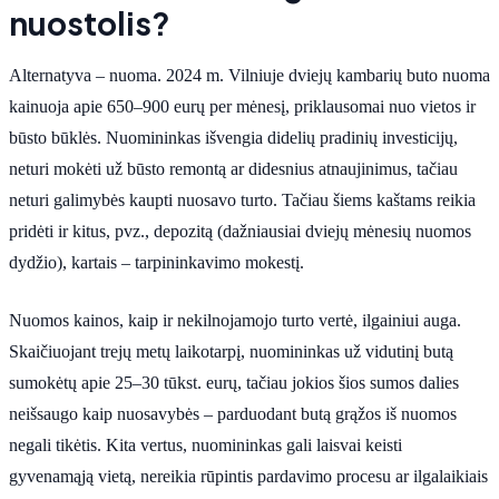
nuostolis?
Alternatyva – nuoma. 2024 m. Vilniuje dviejų kambarių buto nuoma
kainuoja apie 650–900 eurų per mėnesį, priklausomai nuo vietos ir
būsto būklės. Nuomininkas išvengia didelių pradinių investicijų,
neturi mokėti už būsto remontą ar didesnius atnaujinimus, tačiau
neturi galimybės kaupti nuosavo turto. Tačiau šiems kaštams reikia
pridėti ir kitus, pvz., depozitą (dažniausiai dviejų mėnesių nuomos
dydžio), kartais – tarpininkavimo mokestį.
Nuomos kainos, kaip ir nekilnojamojo turto vertė, ilgainiui auga.
Skaičiuojant trejų metų laikotarpį, nuomininkas už vidutinį butą
sumokėtų apie 25–30 tūkst. eurų, tačiau jokios šios sumos dalies
neišsaugo kaip nuosavybės – parduodant butą grąžos iš nuomos
negali tikėtis. Kita vertus, nuomininkas gali laisvai keisti
gyvenamąją vietą, nereikia rūpintis pardavimo procesu ar ilgalaikiais