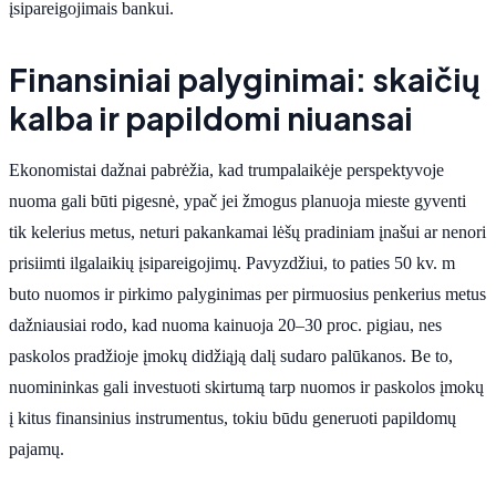
įsipareigojimais bankui.
Finansiniai palyginimai: skaičių
kalba ir papildomi niuansai
Ekonomistai dažnai pabrėžia, kad trumpalaikėje perspektyvoje
nuoma gali būti pigesnė, ypač jei žmogus planuoja mieste gyventi
tik kelerius metus, neturi pakankamai lėšų pradiniam įnašui ar nenori
prisiimti ilgalaikių įsipareigojimų. Pavyzdžiui, to paties 50 kv. m
buto nuomos ir pirkimo palyginimas per pirmuosius penkerius metus
dažniausiai rodo, kad nuoma kainuoja 20–30 proc. pigiau, nes
paskolos pradžioje įmokų didžiąją dalį sudaro palūkanos. Be to,
nuomininkas gali investuoti skirtumą tarp nuomos ir paskolos įmokų
į kitus finansinius instrumentus, tokiu būdu generuoti papildomų
pajamų.