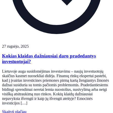
27 rugsėjo, 2025
Kokias klaidas dažniausiai daro pradedantys
investuotojai?
Lietuvoje auga susidomėjimas investavimu – naujų investuotojų
skaičius kasmet nuosekliai didėja. Finansų rinkų ekspertai pastebi,
kad į įvairias investicines priemones pirmą kartą žengiantys žmonės
dažnai susiduria su tomis pačiomis problemomis. Pradedantiesiems
būdingi sprendimai neretai lemia nuostolius, nusivylimą arba netgi
visišką atsitraukimą nuo rinkos. Kokių klaidų dažniausiai
nepavyksta išvengti ir kaip jų išvengti ateityje? Emocinės
investicijos […]
Skaityti plačiau