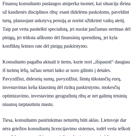
Finansų konsultanto paslaugos atsiperka tuomet, kai situacija išeina
už kasdienės disciplinos ribų: esant didelėms paskoloms, paveldint
turtą, planuojant ankstyvą pensiją ar norint užtikrinti vaikų ateitį.
Taip pat verta pasitelkti specialistą, jei nuolat jaučiamas nerimas dėl
pinigų, jei trūksta aiškumo dėl finansinių sprendimų, jei kyla
konfliktų šeimos rate dėl pinigų paskirstymo.
Konsultanto pagalba aktuali ir tiems, kurie nori „išspausti“ daugiau
iš turimų lėšų, tačiau neturi laiko ar noro gilintis į detales.
Pavyzdžiui, didesnių sumų, pavyzdžiui, šimtų tūkstančių eurų,
investavimas kelia klausimų dėl rizikų paskirstymo, mokesčių
optimizavimo, investavimo geografinių ribų ar net galimų teisinių
niuansų tarptautiniu mastu.
Tiesa, konsultanto pasirinkimas neturėtų būti aklas. Lietuvoje dar
nėra griežtos konsultantų licencijavimo sistemos, todėl verta ieškoti