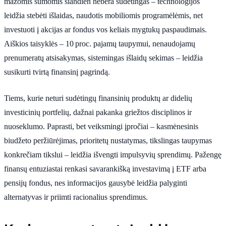
mažomis sumomis šiandien nebėra sudėtingas – technologijos
leidžia stebėti išlaidas, naudotis mobiliomis programėlėmis, net
investuoti į akcijas ar fondus vos keliais mygtukų paspaudimais.
Aiškios taisyklės – 10 proc. pajamų taupymui, nenaudojamų
prenumeratų atsisakymas, sistemingas išlaidų sekimas – leidžia
susikurti tvirtą finansinį pagrindą.
Tiems, kurie neturi sudėtingų finansinių produktų ar didelių
investicinių portfelių, dažnai pakanka griežtos disciplinos ir
nuoseklumo. Paprasti, bet veiksmingi įpročiai – kasmėnesinis
biudžeto peržiūrėjimas, prioritetų nustatymas, tikslingas taupymas
konkrečiam tikslui – leidžia išvengti impulsyvių sprendimų. Pažengę
finansų entuziastai renkasi savarankišką investavimą į ETF arba
pensijų fondus, nes informacijos gausybė leidžia palyginti
alternatyvas ir priimti racionalius sprendimus.