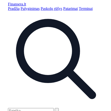
Finansera
.lt
Pradžia
Palyginimas
Paskolų rūšys
Patarimai
Terminai