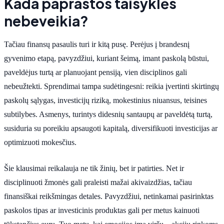
Kada paprastos taisyklės
nebeveikia?
Tačiau finansų pasaulis turi ir kitą pusę. Perėjus į brandesnį
gyvenimo etapą, pavyzdžiui, kuriant šeimą, imant paskolą būstui,
paveldėjus turtą ar planuojant pensiją, vien disciplinos gali
nebeužtekti. Sprendimai tampa sudėtingesni: reikia įvertinti skirtingų
paskolų sąlygas, investicijų riziką, mokestinius niuansus, teisines
subtilybes. Asmenys, turintys didesnių santaupų ar paveldėtą turtą,
susiduria su poreikiu apsaugoti kapitalą, diversifikuoti investicijas ar
optimizuoti mokesčius.
Šie klausimai reikalauja ne tik žinių, bet ir patirties. Net ir
disciplinuoti žmonės gali praleisti mažai akivaizdžias, tačiau
finansiškai reikšmingas detales. Pavyzdžiui, netinkamai pasirinktas
paskolos tipas ar investicinis produktas gali per metus kainuoti