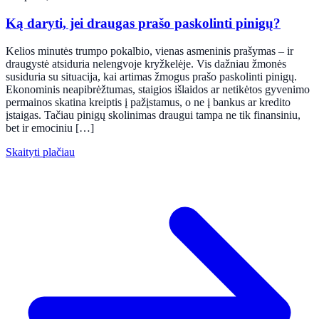
Ką daryti, jei draugas prašo paskolinti pinigų?
Kelios minutės trumpo pokalbio, vienas asmeninis prašymas – ir
draugystė atsiduria nelengvoje kryžkelėje. Vis dažniau žmonės
susiduria su situacija, kai artimas žmogus prašo paskolinti pinigų.
Ekonominis neapibrėžtumas, staigios išlaidos ar netikėtos gyvenimo
permainos skatina kreiptis į pažįstamus, o ne į bankus ar kredito
įstaigas. Tačiau pinigų skolinimas draugui tampa ne tik finansiniu,
bet ir emociniu […]
Skaityti plačiau