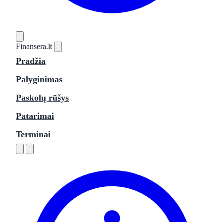
Finansera
.lt
Pradžia
Palyginimas
Paskolų rūšys
Patarimai
Terminai