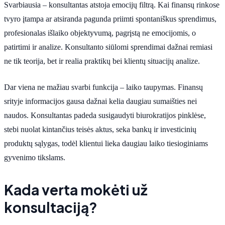
Svarbiausia – konsultantas atstoja emocijų filtrą. Kai finansų rinkose
tvyro įtampa ar atsiranda pagunda priimti spontaniškus sprendimus,
profesionalas išlaiko objektyvumą, pagrįstą ne emocijomis, o
patirtimi ir analize. Konsultanto siūlomi sprendimai dažnai remiasi
ne tik teorija, bet ir realia praktikų bei klientų situacijų analize.
Dar viena ne mažiau svarbi funkcija – laiko taupymas. Finansų
srityje informacijos gausa dažnai kelia daugiau sumaišties nei
naudos. Konsultantas padeda susigaudyti biurokratijos pinklėse,
stebi nuolat kintančius teisės aktus, seka bankų ir investicinių
produktų sąlygas, todėl klientui lieka daugiau laiko tiesioginiams
gyvenimo tikslams.
Kada verta mokėti už
konsultaciją?