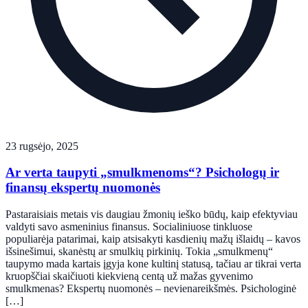
23 rugsėjo, 2025
Ar verta taupyti „smulkmenoms“? Psichologų ir
finansų ekspertų nuomonės
Pastaraisiais metais vis daugiau žmonių ieško būdų, kaip efektyviau
valdyti savo asmeninius finansus. Socialiniuose tinkluose
populiarėja patarimai, kaip atsisakyti kasdienių mažų išlaidų – kavos
išsinešimui, skanėstų ar smulkių pirkinių. Tokia „smulkmenų“
taupymo mada kartais įgyja kone kultinį statusą, tačiau ar tikrai verta
kruopščiai skaičiuoti kiekvieną centą už mažas gyvenimo
smulkmenas? Ekspertų nuomonės – nevienareikšmės. Psichologinė
[…]