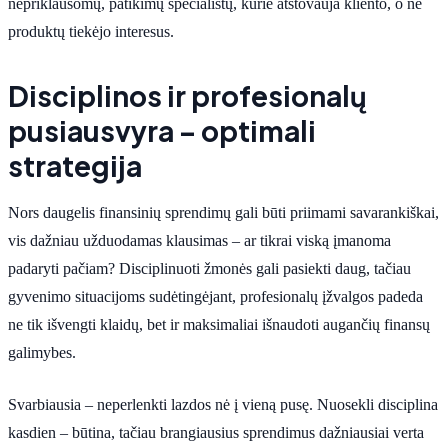
nepriklausomų, patikimų specialistų, kurie atstovauja kliento, o ne
produktų tiekėjo interesus.
Disciplinos ir profesionalų
pusiausvyra – optimali
strategija
Nors daugelis finansinių sprendimų gali būti priimami savarankiškai,
vis dažniau užduodamas klausimas – ar tikrai viską įmanoma
padaryti pačiam? Disciplinuoti žmonės gali pasiekti daug, tačiau
gyvenimo situacijoms sudėtingėjant, profesionalų įžvalgos padeda
ne tik išvengti klaidų, bet ir maksimaliai išnaudoti augančių finansų
galimybes.
Svarbiausia – neperlenkti lazdos nė į vieną pusę. Nuosekli disciplina
kasdien – būtina, tačiau brangiausius sprendimus dažniausiai verta