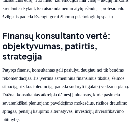
tūkstančius eurų. Tuo metu, kai emocijos ima viršų – akcijų rinkoms
krentant ar kylant, kai atsiranda nenumatytų išlaidų – profesionalo
žvilgsnis padeda išvengti gerai žinomų psichologinių spąstų.
Finansų konsultanto vertė:
objektyvumas, patirtis,
strategija
Patyręs finansų konsultantas gali pasiūlyti daugiau nei tik bendras
rekomendacijas. Jis įvertina asmeninius finansinius tikslus, šeimos
situaciją, rizikos toleranciją, padeda sudaryti ilgalaikį veiksmų planą.
Dažnai konsultantas atkreipia dėmesį į niuansus, kurie pasimeta
savarankiškai planuojant: paveldėjimo mokesčius, rizikos draudimo
spragas, pensijų kaupimo alternatyvas, investicijų diversifikavimo
būtinybę.