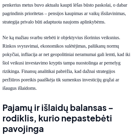
penkerius metus buvo aktualu kaupti lėšas būsto paskolai, o dabar
pagrindinis prioritetas – pensijos kaupimas ar vaikų išsilavinimas,
strategija privalo būti adaptuota naujoms aplinkybėms.
Ne ką mažiau svarbu stebėti ir objektyvius išorinius veiksnius.
Rinkos svyravimai, ekonomikos sulėtėjimas, palūkanų normų
pokyčiai, infliacija ar net geopolitiniai neramumai gali lemti, kad iki
šiol veikusi investavimo kryptis tampa nuostolinga ar pernelyg
rizikinga. Finansų analitikai pabrėžia, kad dažnai strategijos
peržiūros poreikis paaiškėja tik sumenkus investicijų grąžai ar
išaugus išlaidoms.
Pajamų ir išlaidų balansas –
rodiklis, kurio nepastebėti
pavojinga