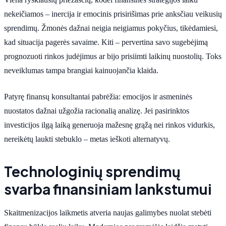
nekeičiamos – inercija ir emocinis prisirišimas prie anksčiau veikusių
sprendimų. Žmonės dažnai neigia neigiamus pokyčius, tikėdamiesi,
kad situacija pagerės savaime. Kiti – pervertina savo sugebėjimą
prognozuoti rinkos judėjimus ar bijo prisiimti laikinų nuostolių. Toks
neveiklumas tampa brangiai kainuojančia klaida.
Patyrę finansų konsultantai pabrėžia: emocijos ir asmeninės
nuostatos dažnai užgožia racionalią analizę. Jei pasirinktos
investicijos ilgą laiką generuoja mažesnę grąžą nei rinkos vidurkis,
nereikėtų laukti stebuklo – metas ieškoti alternatyvų.
Technologinių sprendimų
svarba finansiniam lankstumui
Skaitmenizacijos laikmetis atveria naujas galimybes nuolat stebėti