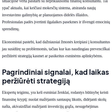
situacijose verta pasitarti su nepriklausomu finansų konsultantu. Tai
ypač aktualu, kai keičiasi mokesčių sistema, atsiranda naujų
investavimo galimybių ar planuojamos didelės išlaidos.
Profesionalas padės įvertinti ilgalaikes pasekmes ir išvengti emocinių
sprendimų.
Ekonomistai pastebi, kad dažniausiai žmonės kreipiasi į konsultantus
jau susidūrę su problemomis, tačiau kur kas naudingiau prevenciškai
peržiūrėti strategiją kasmet ar pasikeitus esminėms aplinkybėms.
Pagrindiniai signalai, kad laikas
peržiūrėti strategiją
Ekspertų teigimu, yra keli esminiai ženklai, rodantys būtinybę keisti
finansinę kryptį: nuolat mažėjantis santaupų likutis, didėjanti skolų
našta, akivaizdžiai mažėjanti investicijų grąža, nesugebėjimas