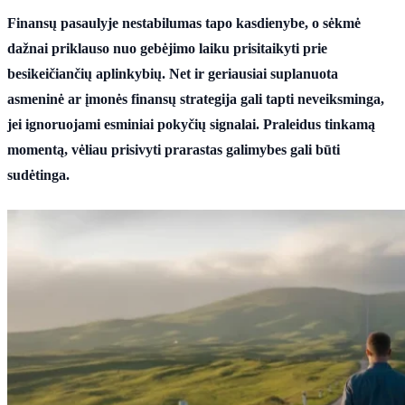
Finansų pasaulyje nestabilumas tapo kasdienybe, o sėkmė
dažnai priklauso nuo gebėjimo laiku prisitaikyti prie
besikeičiančių aplinkybių. Net ir geriausiai suplanuota
asmeninė ar įmonės finansų strategija gali tapti neveiksminga,
jei ignoruojami esminiai pokyčių signalai. Praleidus tinkamą
momentą, vėliau prisivyti prarastas galimybes gali būti
sudėtinga.