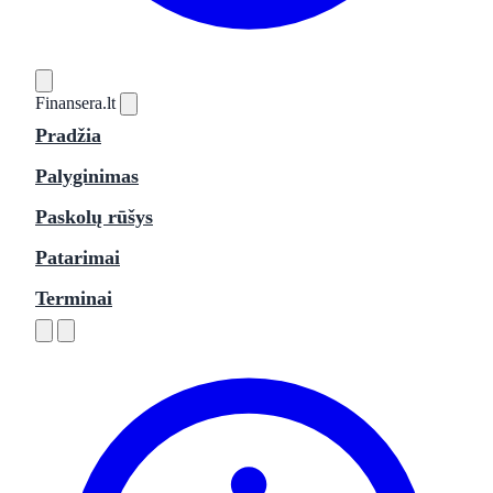
Finansera
.lt
Pradžia
Palyginimas
Paskolų rūšys
Patarimai
Terminai