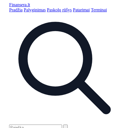
Finansera
.lt
Pradžia
Palyginimas
Paskolų rūšys
Patarimai
Terminai