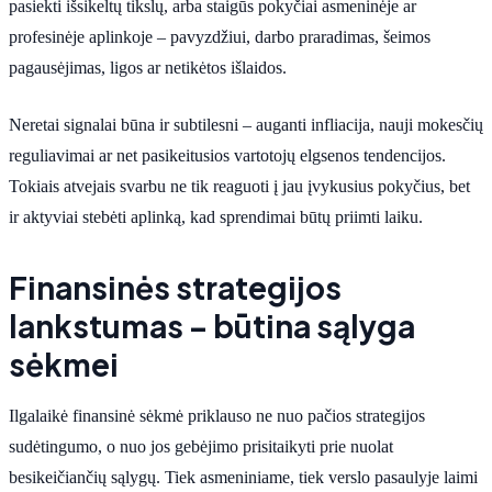
pasiekti išsikeltų tikslų, arba staigūs pokyčiai asmeninėje ar
profesinėje aplinkoje – pavyzdžiui, darbo praradimas, šeimos
pagausėjimas, ligos ar netikėtos išlaidos.
Neretai signalai būna ir subtilesni – auganti infliacija, nauji mokesčių
reguliavimai ar net pasikeitusios vartotojų elgsenos tendencijos.
Tokiais atvejais svarbu ne tik reaguoti į jau įvykusius pokyčius, bet
ir aktyviai stebėti aplinką, kad sprendimai būtų priimti laiku.
Finansinės strategijos
lankstumas – būtina sąlyga
sėkmei
Ilgalaikė finansinė sėkmė priklauso ne nuo pačios strategijos
sudėtingumo, o nuo jos gebėjimo prisitaikyti prie nuolat
besikeičiančių sąlygų. Tiek asmeniniame, tiek verslo pasaulyje laimi