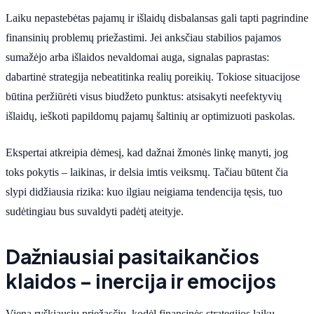
Laiku nepastebėtas pajamų ir išlaidų disbalansas gali tapti pagrindine
finansinių problemų priežastimi. Jei anksčiau stabilios pajamos
sumažėjo arba išlaidos nevaldomai auga, signalas paprastas:
dabartinė strategija nebeatitinka realių poreikių. Tokiose situacijose
būtina peržiūrėti visus biudžeto punktus: atsisakyti neefektyvių
išlaidų, ieškoti papildomų pajamų šaltinių ar optimizuoti paskolas.
Ekspertai atkreipia dėmesį, kad dažnai žmonės linkę manyti, jog
toks pokytis – laikinas, ir delsia imtis veiksmų. Tačiau būtent čia
slypi didžiausia rizika: kuo ilgiau neigiama tendencija tęsis, tuo
sudėtingiau bus suvaldyti padėtį ateityje.
Dažniausiai pasitaikančios
klaidos – inercija ir emocijos
Viena ryškiausių priežasčių, kodėl finansinės strategijos laiku