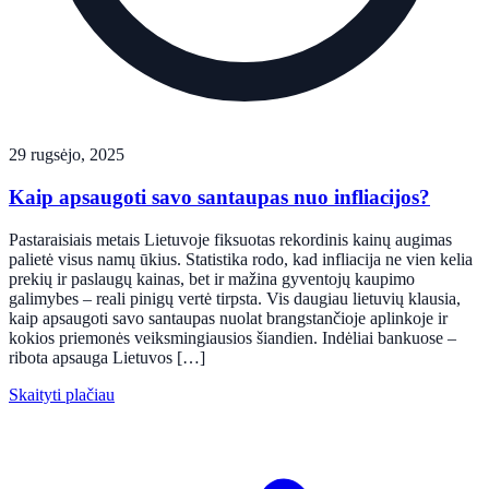
29 rugsėjo, 2025
Kaip apsaugoti savo santaupas nuo infliacijos?
Pastaraisiais metais Lietuvoje fiksuotas rekordinis kainų augimas
palietė visus namų ūkius. Statistika rodo, kad infliacija ne vien kelia
prekių ir paslaugų kainas, bet ir mažina gyventojų kaupimo
galimybes – reali pinigų vertė tirpsta. Vis daugiau lietuvių klausia,
kaip apsaugoti savo santaupas nuolat brangstančioje aplinkoje ir
kokios priemonės veiksmingiausios šiandien. Indėliai bankuose –
ribota apsauga Lietuvos […]
Skaityti plačiau