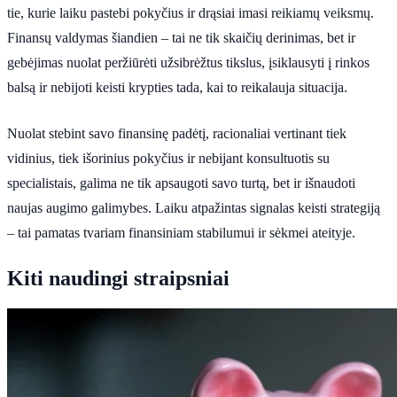
tie, kurie laiku pastebi pokyčius ir drąsiai imasi reikiamų veiksmų.
Finansų valdymas šiandien – tai ne tik skaičių derinimas, bet ir
gebėjimas nuolat peržiūrėti užsibrėžtus tikslus, įsiklausyti į rinkos
balsą ir nebijoti keisti krypties tada, kai to reikalauja situacija.
Nuolat stebint savo finansinę padėtį, racionaliai vertinant tiek
vidinius, tiek išorinius pokyčius ir nebijant konsultuotis su
specialistais, galima ne tik apsaugoti savo turtą, bet ir išnaudoti
naujas augimo galimybes. Laiku atpažintas signalas keisti strategiją
– tai pamatas tvariam finansiniam stabilumui ir sėkmei ateityje.
Kiti naudingi straipsniai