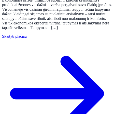
Ekonominės krizės, infliacijos šuoliai ir kasdien brangstantys
produktai žmones vis dažniau verčia pergalvoti savo išlaidų įpročius.
Visuomenėje vis dažniau girdimi raginimai taupyti, tačiau taupymas
dažnai klaidingai siejamas su nuolatiniu atsisakymu – tarsi norint
sutaupyti būtina save riboti, atsiriboti nuo malonumų ir komforto.
Vis tik ekonomikos ekspertai tvirtina: taupymas ir atsisakymas nėra
tapatūs veiksmai. Taupymas – […]
Skaityti plačiau