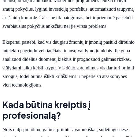
finansų būklę realiu laiku. Modernios programėlės leidžia matyti
srautų pokyčius, lyginti investicijų portfelius, automatizuoti taupymą
ar išlaidų kontrolę. Tai – ne tik patogumas, bet ir priemonė pastebėti
svarbiausius pokyčius anksčiau nei jie virsta problema.
Ekspertai pastebi, kad vis daugiau žmonių ir įmonių pasitiki dirbtinio
intelekto pagrindu veikiančiais finansų valdymo įrankiais. Jie geba
analizuoti didelius duomenų kiekius ir prognozuoti galimas rizikas,
siūlydami laiku keisti kryptį. Vis dėlto sprendimus vis dar turi priimti
žmogus, todėl būtina išlikti kritiškiems ir neperleisti atsakomybės
vien technologijoms.
Kada būtina kreiptis į
profesionalą?
Nors dalį sprendimų galima priimti savarankiškai, sudėtingesnėse