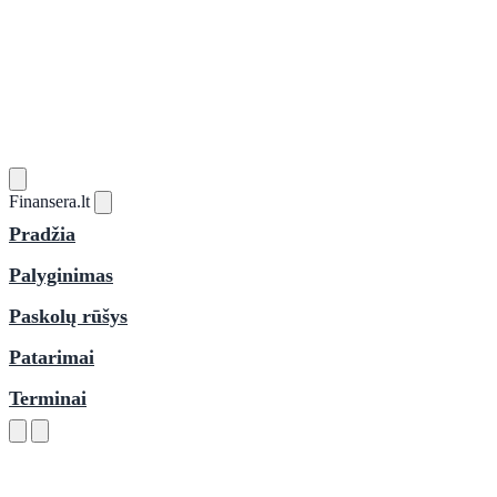
Finansera
.lt
Pradžia
Palyginimas
Paskolų rūšys
Patarimai
Terminai