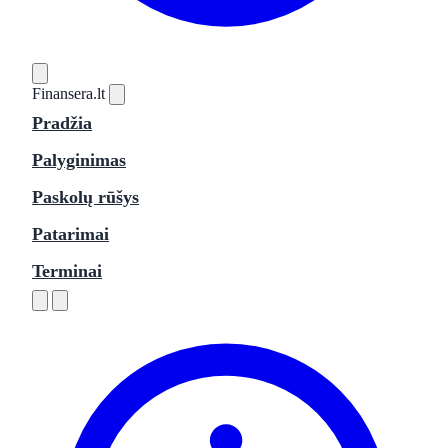
Finansera
.lt
Pradžia
Palyginimas
Paskolų rūšys
Patarimai
Terminai