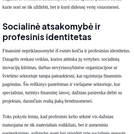
kurie nori ne tik uždirbti, bet ir kurti didesnę vertę visuomenei.
Socialinė atsakomybė ir
profesinis identitetas
Finansinė nepriklausomybė iš esmės keičia ir profesinius identitetus.
Daugelis renkasi veiklas, kurios atitinka jų vertybes: socialinių
inovacijų kūrimas, darbas nevyriausybinėse organizacijose ar
švietimo sektoriuje tampa patrauklesni, kai egzistuoja finansinis
pagrindas. Šis reiškinys pastebimas ir viešajame sektoriuje, kur
specialistai, turintys finansinę laisvę, dažniau pasirenka dirbti su
projektais, darančiais realią įtaką bendruomenei.
Toks pokytis lemia, kad profesinio kelio sėkmė vis dažniau
matuojama ne tik materialiais rodikliais, bet ir asmeniniu
pasitenkinimu, galimybe augti bei prisidėti prie socialinės gerovės.