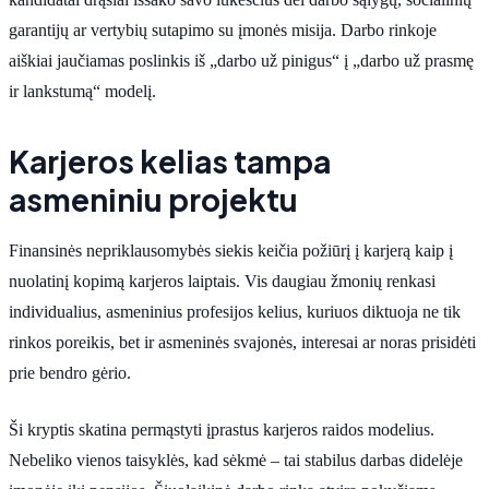
garantijų ar vertybių sutapimo su įmonės misija. Darbo rinkoje
aiškiai jaučiamas poslinkis iš „darbo už pinigus“ į „darbo už prasmę
ir lankstumą“ modelį.
Karjeros kelias tampa
asmeniniu projektu
Finansinės nepriklausomybės siekis keičia požiūrį į karjerą kaip į
nuolatinį kopimą karjeros laiptais. Vis daugiau žmonių renkasi
individualius, asmeninius profesijos kelius, kuriuos diktuoja ne tik
rinkos poreikis, bet ir asmeninės svajonės, interesai ar noras prisidėti
prie bendro gėrio.
Ši kryptis skatina permąstyti įprastus karjeros raidos modelius.
Nebeliko vienos taisyklės, kad sėkmė – tai stabilus darbas didelėje