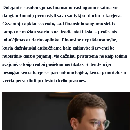
Didėjantis susidomėjimas finansiniu raštingumu skatina vis
daugiau žmonių permąstyti savo santykį su darbu ir karjera.
Gyventojų apklausos rodo, kad finansinio saugumo siekis
tampa ne mažiau svarbus nei tradiciniai tikslai – profesinis
tobulėjimas ar darbo aplinka. Finansinė nepriklausomybė,
kurią dažniausiai apibrėžiame kaip galimybę išgyventi be
nuolatinio darbo pajamų, vis dažniau pristatoma ne kaip tolima
svajonė, o kaip realiai pasiekiamas tikslas. Ši tendencija
tiesiogiai keičia karjeros pasirinkimo logiką, keičia prioritetus ir
verčia pervertinti profesinio kelio prasmes.