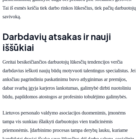
Tai iš esmės keičia tiek darbo rinkos lūkesčius, tiek pačių darbuotojų
savivoką.
Darbdavių atsakas ir nauji
iššūkiai
Greitai besikeičiančios darbuotojų lūkesčių tendencijos verčia
darbdavius ieškoti naujų būdų motyvuoti talentingus specialistus. Jei
anksčiau pagrindiniu paskatinimu buvo atlyginimas ar premijos,
dabar svarbą įgyja karjeros lankstumas, galimybė dirbti nuotoliniu
būdu, papildomos atostogos ar profesinio tobulėjimo galimybės.
Lietuvos personalo valdymo asociacijos duomenimis, įmonėms
tampa vis sunkiau išlaikyti darbuotojus vien tradicinėmis
priemonėmis. Įdarbinimo procesas tampa derybų lauku, kuriame
kandidatai drąsiai išsako savo lūkesčius dėl darbo sąlygų, socialinių