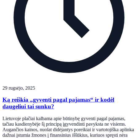
29 rugsėjo, 2025
Ką reiškia „gyventi pagal pajamas“ ir kodėl
daugeliui tai sunku?
Lietuvoje plačiai kalbama apie būtinybę gyventi pagal pajamas,
tačiau kasdienybėje šį principą įgyvendinti pavyksta ne visiems.
Augančios kainos, nuolat didėjantys poreikiai ir vartotojiška aplinka
dažnai įstumia žmones į finansinius iššūkius, kuriuos spręsti nėra