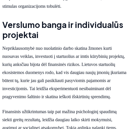
stimulas organizacijoms tobulėti.
Verslumo banga ir individualūs
projektai
Nepriklausomybė nuo nuolatinio darbo skatina žmones kurti
nuosavas veiklas, investuoti į startuolius ar imtis kūrybinių projektų,
kurių anksčiau bijota dėl finansinės rizikos. Lietuvos startuolių
ekosistemos duomenys rodo, kad vis daugiau naujų įmonių įkuriama
būtent tų, kurie jau gali pasikliauti pasyviomis pajamomis ar
investicijomis. Tai leidžia eksperimentuoti nesibaiminant dėl
pragyvenimo šaltinio ir skatina ieškoti išskirtinių sprendimų.
Finansinis užtikrintumas taip pat mažina psichologinį spaudimą
siekti greitų rezultatų, leidžia daugiau laiko skirti mokymuisi,
augimui ar socialinei atsakomybei. Tokia aplinka palanki tiems,