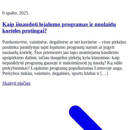
6 spalio, 2025
Kaip išnaudoti lojalumo programas ir nuolaidų
korteles protingai?
Parduotuvėse, vaistinėse, degalinėse ar net kavinėse – visur pirkėjus
pasitinka pasiūlymai tapti lojalumo programų nariais ar įsigyti
nuolaidų kortelę. Šios priemonės jau tapo neatsiejama kasdienio
apsipirkimo dalimi, tačiau daugeliui pirkėjų kyla klausimas: kaip
nepasiklysti programų gausoje ir maksimizuoti jų naudą? Ką siūlo
prekybininkai? Lojalumo programų populiarumas Lietuvoje auga.
Prekybos tinklai, vaistinės, degalinės, sporto klubai ir […]
Skaityti plačiau