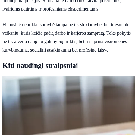
įmonėje iki pensijos. Šiuolaikinė darbo rinka atvira pokyčiams,
įvairioms patirtims ir profesiniams eksperimentams.
Finansinė nepriklausomybė tampa ne tik siekiamybe, bet ir esminiu
veiksniu, kuris keičia pačią darbo ir karjeros sampratą. Toks pokytis
ne tik atveria daugiau galimybių rinktis, bet ir stiprina visuomenės
kūrybingumą, socialinį atsakingumą bei profesinę laisvę.
Kiti naudingi straipsniai