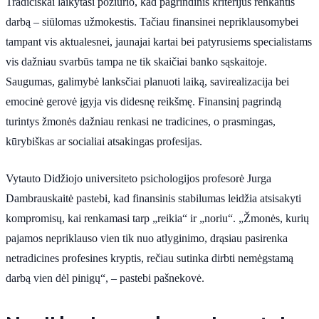
Tradiciškai laikytasi požiūrio, kad pagrindinis kriterijus renkantis
darbą – siūlomas užmokestis. Tačiau finansinei nepriklausomybei
tampant vis aktualesnei, jaunajai kartai bei patyrusiems specialistams
vis dažniau svarbūs tampa ne tik skaičiai banko sąskaitoje.
Saugumas, galimybė lanksčiai planuoti laiką, savirealizacija bei
emocinė gerovė įgyja vis didesnę reikšmę. Finansinį pagrindą
turintys žmonės dažniau renkasi ne tradicines, o prasmingas,
kūrybiškas ar socialiai atsakingas profesijas.
Vytauto Didžiojo universiteto psichologijos profesorė Jurga
Dambrauskaitė pastebi, kad finansinis stabilumas leidžia atsisakyti
kompromisų, kai renkamasi tarp „reikia“ ir „noriu“. „Žmonės, kurių
pajamos nepriklauso vien tik nuo atlyginimo, drąsiau pasirenka
netradicines profesines kryptis, rečiau sutinka dirbti nemėgstamą
darbą vien dėl pinigų“, – pastebi pašnekovė.