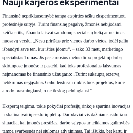
Nauji karjeros eksperimentai
Finansinė nepriklausomybė tampa atspirties tašku eksperimentuoti
profesinėje srityje. Turint finansinę pagalvę, žmonės nebijodami
keičia sritis, išbando laisvai samdomų specialistų kelią ar net imasi
nuosavų verslų. „Nesu pririštas prie vienos darbo vietos, todėl galiu
išbandyti save ten, kur išties įdomu“, – sako 33 metų marketingo
specialistas Tomas. Jis pastaruosius metus dirbo projektinį darbą
skirtingose įmonėse ir pastebi, kad toks profesionalus laisvumas
neįmanomas be finansinio užnugario: „Turint sukauptą rezervą,
netikrumas negąsdina. Galiu leisti sau rinktis tuos projektus, kurie
atrodo prasmingiausi, o ne tiesiog pelningiausi.“
Ekspertų teigimu, tokie pokyčiai profesijų rinkoje spartina inovacijas
ir skatina įvairių sektorių plėtrą. Darbdaviai vis dažniau susiduria su
situacija, kai įmonės prestižas, darbo sąlygos ar teikiamos galimybės
tampa svarbesnės nei siūlomas atlyginimas. Tai iššūkis, bet kartu ir