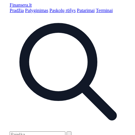
Finansera
.lt
Pradžia
Palyginimas
Paskolų rūšys
Patarimai
Terminai