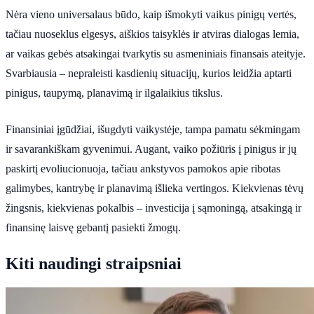
Nėra vieno universalaus būdo, kaip išmokyti vaikus pinigų vertės,
tačiau nuoseklus elgesys, aiškios taisyklės ir atviras dialogas lemia,
ar vaikas gebės atsakingai tvarkytis su asmeniniais finansais ateityje.
Svarbiausia – nepraleisti kasdienių situacijų, kurios leidžia aptarti
pinigus, taupymą, planavimą ir ilgalaikius tikslus.
Finansiniai įgūdžiai, išugdyti vaikystėje, tampa pamatu sėkmingam
ir savarankiškam gyvenimui. Augant, vaiko požiūris į pinigus ir jų
paskirtį evoliucionuoja, tačiau ankstyvos pamokos apie ribotas
galimybes, kantrybę ir planavimą išlieka vertingos. Kiekvienas tėvų
žingsnis, kiekvienas pokalbis – investicija į sąmoningą, atsakingą ir
finansinę laisvę gebantį pasiekti žmogų.
Kiti naudingi straipsniai