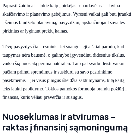
Paprasti žaidimai – tokie kaip „pirkėjas ir pardavėjas“ – lavina
skaičiavimo ir planavimo gebėjimus. Vyresni vaikai gali būti įtraukti
į šeimos biudžeto planavimą, pavyzdžiui, apskaičiuojant savaitės
pirkinius ar lyginant prekių kainas.
Tėvų pavyzdys čia – esminis. Jei suaugusieji aiškiai parodo, kad
taupymas nėra bausmė, o galimybė įgyvendinti didesnius tikslus,
vaikai šią nuostatą perima natūraliai. Taip pat svarbu leisti vaikui
pačiam priimti sprendimus ir susidurti su savo pasirinkimo
pasekmėmis – jei visus pinigus išleidžia saldumynams, kitą kartą
teks laukti papildymo. Tokios pamokos formuoja brandų požiūrį į
finansus, kuris vėliau praverčia ir suaugus.
Nuoseklumas ir atvirumas –
raktas į finansinį sąmoningumą