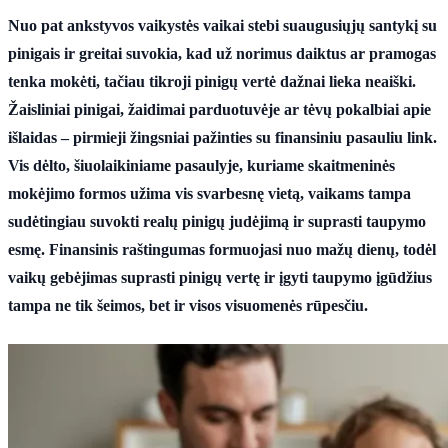
Nuo pat ankstyvos vaikystės vaikai stebi suaugusiųjų santykį su
pinigais ir greitai suvokia, kad už norimus daiktus ar pramogas
tenka mokėti, tačiau tikroji pinigų vertė dažnai lieka neaiški.
Žaisliniai pinigai, žaidimai parduotuvėje ar tėvų pokalbiai apie
išlaidas – pirmieji žingsniai pažinties su finansiniu pasauliu link.
Vis dėlto, šiuolaikiniame pasaulyje, kuriame skaitmeninės
mokėjimo formos užima vis svarbesnę vietą, vaikams tampa
sudėtingiau suvokti realų pinigų judėjimą ir suprasti taupymo
esmę. Finansinis raštingumas formuojasi nuo mažų dienų, todėl
vaikų gebėjimas suprasti pinigų vertę ir įgyti taupymo įgūdžius
tampa ne tik šeimos, bet ir visos visuomenės rūpesčiu.