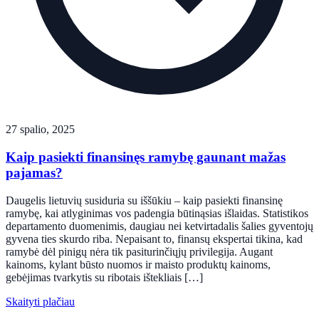
27 spalio, 2025
Kaip pasiekti finansinęs ramybę gaunant mažas
pajamas?
Daugelis lietuvių susiduria su iššūkiu – kaip pasiekti finansinę
ramybę, kai atlyginimas vos padengia būtinąsias išlaidas. Statistikos
departamento duomenimis, daugiau nei ketvirtadalis šalies gyventojų
gyvena ties skurdo riba. Nepaisant to, finansų ekspertai tikina, kad
ramybė dėl pinigų nėra tik pasiturinčiųjų privilegija. Augant
kainoms, kylant būsto nuomos ir maisto produktų kainoms,
gebėjimas tvarkytis su ribotais ištekliais […]
Skaityti plačiau