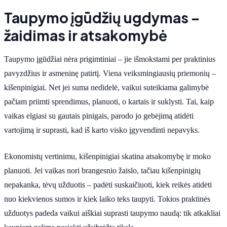
Taupymo įgūdžių ugdymas –
žaidimas ir atsakomybė
Taupymo įgūdžiai nėra prigimtiniai – jie išmokstami per praktinius
pavyzdžius ir asmeninę patirtį. Viena veiksmingiausių priemonių –
kišenpinigiai. Net jei suma nedidelė, vaikui suteikiama galimybė
pačiam priimti sprendimus, planuoti, o kartais ir suklysti. Tai, kaip
vaikas elgiasi su gautais pinigais, parodo jo gebėjimą atidėti
vartojimą ir suprasti, kad iš karto visko įgyvendinti nepavyks.
Ekonomistų vertinimu, kišenpinigiai skatina atsakomybę ir moko
planuoti. Jei vaikas nori brangesnio žaislo, tačiau kišenpinigių
nepakanka, tėvų užduotis – padėti suskaičiuoti, kiek reikės atidėti
nuo kiekvienos sumos ir kiek laiko teks taupyti. Tokios praktinės
užduotys padeda vaikui aiškiai suprasti taupymo naudą: tik atkakliai