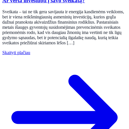
Ar verta investuoti į savo sveikatą?
Sveikata – tai ne tik gera savijauta ir energija kasdienėms veikloms,
bet ir viena reikšmingiausių asmeninių investicijų, kurios grąža
dažnai pranoksta akivaizdžius finansinius rodiklius. Pastaraisiais
metais išaugęs gyventojų susidomėjimas prevencinėmis sveikatos
priemonėmis rodo, kad vis daugiau žmonių ima vertinti ne tik ligų
gydymo sąnaudas, bet ir potencialią ilgalaikę naudą, kurią teikia
sveikatos priežiūrai skiriamos lėšos […]
Skaityti plačiau