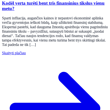
Kodėl verta turėti bent tris finansinius tikslus vienu
metu?
Sparti infliacija, augančios kainos ir nepastovi ekonominė aplinka
verčia gyventojus ieškoti būdų, kaip užtikrinti finansinį stabilumą.
Ekspertai pastebi, kad dauguma žmonių apsiriboja vienu pagrindiniu
finansiniu tikslu – pavyzdžiui, sutaupyti būstui ar sukaupti „juodai
dienai“. Tačiau naujos tendencijos rodo, kad finansų valdymas
tampa efektyvesnis, kai vienu metu turima bent trys skirtingi tikslai.
Tai padeda ne tik […]
Skaityti plačiau