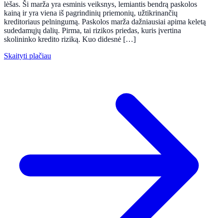
lėšas. Ši marža yra esminis veiksnys, lemiantis bendrą paskolos
kainą ir yra viena iš pagrindinių priemonių, užtikrinančių
kreditoriaus pelningumą. Paskolos marža dažniausiai apima keletą
sudedamųjų dalių. Pirma, tai rizikos priedas, kuris įvertina
skolininko kredito riziką. Kuo didesnė […]
Skaityti plačiau