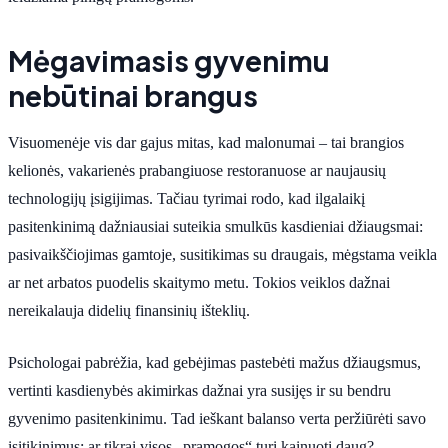
Mėgavimasis gyvenimu
nebūtinai brangus
Visuomenėje vis dar gajus mitas, kad malonumai – tai brangios
kelionės, vakarienės prabangiuose restoranuose ar naujausių
technologijų įsigijimas. Tačiau tyrimai rodo, kad ilgalaikį
pasitenkinimą dažniausiai suteikia smulkūs kasdieniai džiaugsmai:
pasivaikščiojimas gamtoje, susitikimas su draugais, mėgstama veikla
ar net arbatos puodelis skaitymo metu. Tokios veiklos dažnai
nereikalauja didelių finansinių išteklių.
Psichologai pabrėžia, kad gebėjimas pastebėti mažus džiaugsmus,
vertinti kasdienybės akimirkas dažnai yra susijęs ir su bendru
gyvenimo pasitenkinimu. Tad ieškant balanso verta peržiūrėti savo
įsitikinimus: ar tikrai visos „pramogos“ turi kainuoti daug?