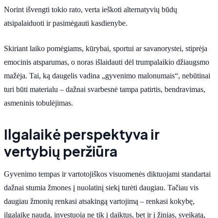
Norint išvengti tokio rato, verta ieškoti alternatyvių būdų
atsipalaiduoti ir pasimėgauti kasdienybe.
Skiriant laiko pomėgiams, kūrybai, sportui ar savanorystei, stiprėja
emocinis atsparumas, o noras išlaidauti dėl trumpalaikio džiaugsmo
mažėja. Tai, ką daugelis vadina „gyvenimo malonumais“, nebūtinai
turi būti materialu – dažnai svarbesnė tampa patirtis, bendravimas,
asmeninis tobulėjimas.
Ilgalaikė perspektyva ir
vertybių peržiūra
Gyvenimo tempas ir vartotojiškos visuomenės diktuojami standartai
dažnai stumia žmones į nuolatinį siekį turėti daugiau. Tačiau vis
daugiau žmonių renkasi atsakingą vartojimą – renkasi kokybę,
ilgalaikę naudą, investuoja ne tik į daiktus, bet ir į žinias, sveikatą,