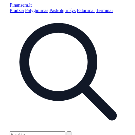
Finansera
.lt
Pradžia
Palyginimas
Paskolų rūšys
Patarimai
Terminai