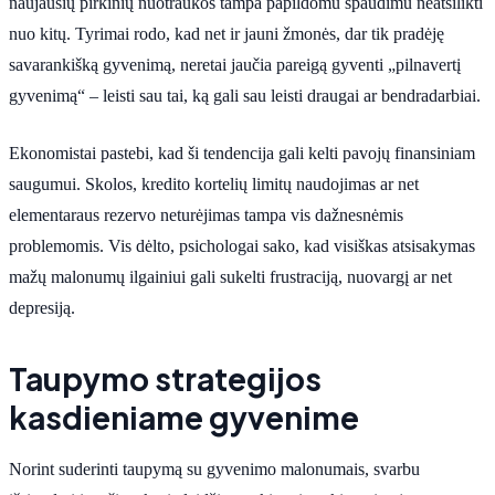
naujausių pirkinių nuotraukos tampa papildomu spaudimu neatsilikti
nuo kitų. Tyrimai rodo, kad net ir jauni žmonės, dar tik pradėję
savarankišką gyvenimą, neretai jaučia pareigą gyventi „pilnavertį
gyvenimą“ – leisti sau tai, ką gali sau leisti draugai ar bendradarbiai.
Ekonomistai pastebi, kad ši tendencija gali kelti pavojų finansiniam
saugumui. Skolos, kredito kortelių limitų naudojimas ar net
elementaraus rezervo neturėjimas tampa vis dažnesnėmis
problemomis. Vis dėlto, psichologai sako, kad visiškas atsisakymas
mažų malonumų ilgainiui gali sukelti frustraciją, nuovargį ar net
depresiją.
Taupymo strategijos
kasdieniame gyvenime
Norint suderinti taupymą su gyvenimo malonumais, svarbu