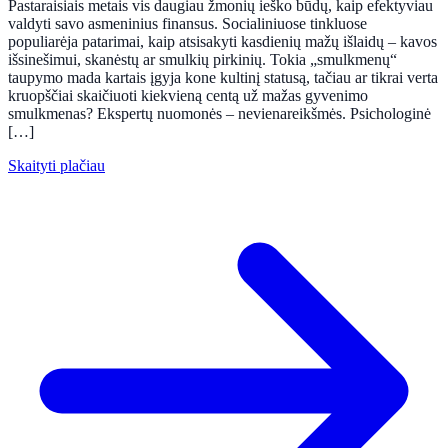
Pastaraisiais metais vis daugiau žmonių ieško būdų, kaip efektyviau
valdyti savo asmeninius finansus. Socialiniuose tinkluose
populiarėja patarimai, kaip atsisakyti kasdienių mažų išlaidų – kavos
išsinešimui, skanėstų ar smulkių pirkinių. Tokia „smulkmenų“
taupymo mada kartais įgyja kone kultinį statusą, tačiau ar tikrai verta
kruopščiai skaičiuoti kiekvieną centą už mažas gyvenimo
smulkmenas? Ekspertų nuomonės – nevienareikšmės. Psichologinė
[…]
Skaityti plačiau