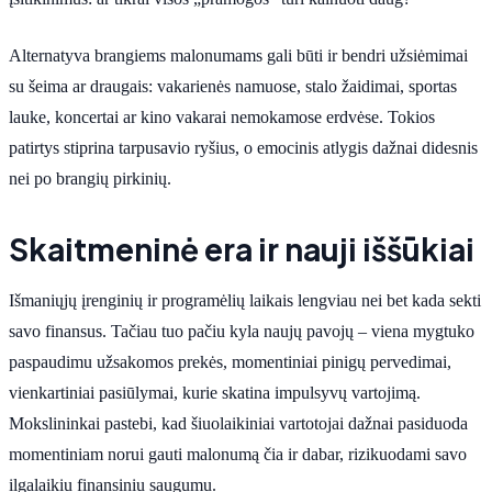
Alternatyva brangiems malonumams gali būti ir bendri užsiėmimai
su šeima ar draugais: vakarienės namuose, stalo žaidimai, sportas
lauke, koncertai ar kino vakarai nemokamose erdvėse. Tokios
patirtys stiprina tarpusavio ryšius, o emocinis atlygis dažnai didesnis
nei po brangių pirkinių.
Skaitmeninė era ir nauji iššūkiai
Išmaniųjų įrenginių ir programėlių laikais lengviau nei bet kada sekti
savo finansus. Tačiau tuo pačiu kyla naujų pavojų – viena mygtuko
paspaudimu užsakomos prekės, momentiniai pinigų pervedimai,
vienkartiniai pasiūlymai, kurie skatina impulsyvų vartojimą.
Mokslininkai pastebi, kad šiuolaikiniai vartotojai dažnai pasiduoda
momentiniam norui gauti malonumą čia ir dabar, rizikuodami savo
ilgalaikiu finansiniu saugumu.