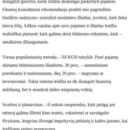
išsiugdyti įpročius, kurie leidžia atsakingai paskirstyti pajamas.
Finansų konsultantai rekomenduoja pradėti nuo pagrindinio
biudžeto sudarymo: susirašyti nuolatines išlaidas, įvertinti, kiek lieka
laisvų lėšų. Aiškus vaizdas apie savo pajamas ir išlaidas leidžia
realistiškai planuoti: kiek galima skirti būtinoms reikmėms, kiek –
smulkiems džiaugsmams.
Vienas populiariausių metodų – 50/30/20 taisyklė. Pusė pajamų
skiriama būtiniausioms išlaidoms, 30 proc. – asmeniniams
poreikiams ir malonumams, likę 20 proc. – taupymui ar
investavimui. Tokia sistema leidžia ne tik išsaugoti finansinį
stabilumą, bet ir neaukoti dalies mėgstamų veiklų.
Svarbus ir planavimas – iš anksto nusprendus, kiek pinigų per
mėnesį galima išleisti kino teatrui, vakarienei ar savaitgalio
išvykoms, lengviau išvengti impulsyvių pirkinių ir kaltės jausmo, kai
leidžiama pinigų pramogoms.