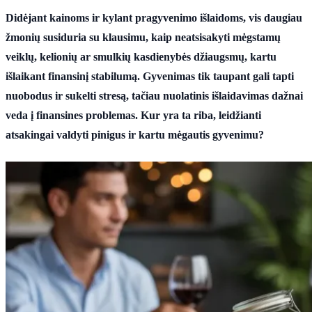
Didėjant kainoms ir kylant pragyvenimo išlaidoms, vis daugiau
žmonių susiduria su klausimu, kaip neatsisakyti mėgstamų
veiklų, kelionių ar smulkių kasdienybės džiaugsmų, kartu
išlaikant finansinį stabilumą. Gyvenimas tik taupant gali tapti
nuobodus ir sukelti stresą, tačiau nuolatinis išlaidavimas dažnai
veda į finansines problemas. Kur yra ta riba, leidžianti
atsakingai valdyti pinigus ir kartu mėgautis gyvenimu?