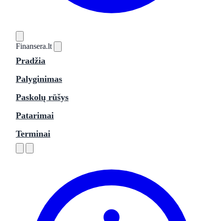
Finansera
.lt
Pradžia
Palyginimas
Paskolų rūšys
Patarimai
Terminai