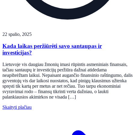
22 spalio, 2025
Kada laikas peržiūrėti savo santaupas ir
investicijas?
Lietuvoje vis daugiau žmonių imasi rūpintis asmeniniais finansais,
tačiau santaupų ir investicijų peržiūra dažnai atidedama
neapibrėžtam laikui. Nepaisant augančio finansinio raštingumo, dalis
gyventojų vis dar laikosi nuostatos, kad pinigų klausimus užtenka
spręsti tik kartą per metus ar net rečiau. Tuo tarpu ekonominiai
svyravimai rodo – finansų tikrinti verta dažniau, o laukti
palankiausios akimirkos ne visada […]
Skaityti plačiau