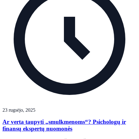
23 rugsėjo, 2025
Ar verta taupyti „smulkmenoms“? Psichologų ir
finansų ekspertų nuomonės