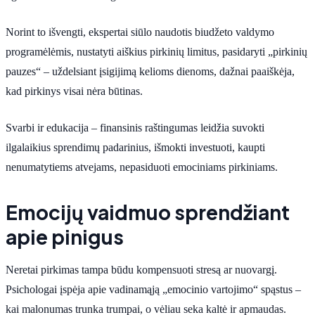
Norint to išvengti, ekspertai siūlo naudotis biudžeto valdymo
programėlėmis, nustatyti aiškius pirkinių limitus, pasidaryti „pirkinių
pauzes“ – uždelsiant įsigijimą kelioms dienoms, dažnai paaiškėja,
kad pirkinys visai nėra būtinas.
Svarbi ir edukacija – finansinis raštingumas leidžia suvokti
ilgalaikius sprendimų padarinius, išmokti investuoti, kaupti
nenumatytiems atvejams, nepasiduoti emociniams pirkiniams.
Emocijų vaidmuo sprendžiant
apie pinigus
Neretai pirkimas tampa būdu kompensuoti stresą ar nuovargį.
Psichologai įspėja apie vadinamąją „emocinio vartojimo“ spąstus –
kai malonumas trunka trumpai, o vėliau seka kaltė ir apmaudas.