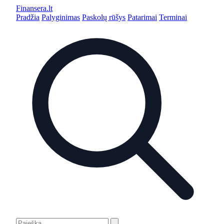
Finansera
.lt
Pradžia
Palyginimas
Paskolų rūšys
Patarimai
Terminai