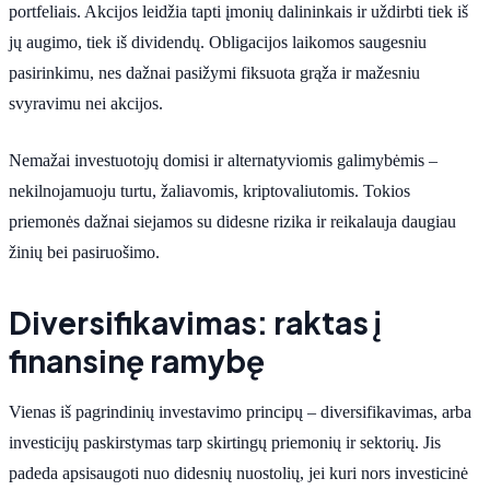
portfeliais. Akcijos leidžia tapti įmonių dalininkais ir uždirbti tiek iš
jų augimo, tiek iš dividendų. Obligacijos laikomos saugesniu
pasirinkimu, nes dažnai pasižymi fiksuota grąža ir mažesniu
svyravimu nei akcijos.
Nemažai investuotojų domisi ir alternatyviomis galimybėmis –
nekilnojamuoju turtu, žaliavomis, kriptovaliutomis. Tokios
priemonės dažnai siejamos su didesne rizika ir reikalauja daugiau
žinių bei pasiruošimo.
Diversifikavimas: raktas į
finansinę ramybę
Vienas iš pagrindinių investavimo principų – diversifikavimas, arba
investicijų paskirstymas tarp skirtingų priemonių ir sektorių. Jis
padeda apsisaugoti nuo didesnių nuostolių, jei kuri nors investicinė