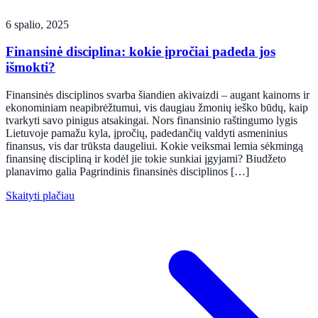
6 spalio, 2025
Finansinė disciplina: kokie įpročiai padeda jos
išmokti?
Finansinės disciplinos svarba šiandien akivaizdi – augant kainoms ir
ekonominiam neapibrėžtumui, vis daugiau žmonių ieško būdų, kaip
tvarkyti savo pinigus atsakingai. Nors finansinio raštingumo lygis
Lietuvoje pamažu kyla, įpročių, padedančių valdyti asmeninius
finansus, vis dar trūksta daugeliui. Kokie veiksmai lemia sėkmingą
finansinę discipliną ir kodėl jie tokie sunkiai įgyjami? Biudžeto
planavimo galia Pagrindinis finansinės disciplinos […]
Skaityti plačiau