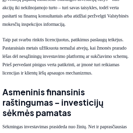
akcijų iki nekilnojamojo turto – turi savas taisykles, todėl verta
pasitarti su finansų konsultantais arba atidžiai peržvelgti Valstybinės
mokesčių inspekcijos informaciją.
Taip pat svarbu rinktis licencijuotus, patikimus paslaugų teikėjus.
Pastaraisiais metais užfiksuota nemažai atvejų, kai žmonės prarado
lėšas dėl nesąžiningų investavimo platformų ar sukčiavimo schemų.
Prieš pervedant pinigus verta patikrinti, ar įmonė turi reikiamas
licencijas ir klientų lėšų apsaugos mechanizmus.
Asmeninis finansinis
raštingumas – investicijų
sėkmės pamatas
Sėkmingas investavimas prasideda nuo žinių. Net ir paprasčiausias