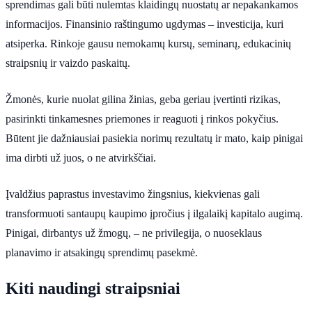
sprendimas gali būti nulemtas klaidingų nuostatų ar nepakankamos
informacijos. Finansinio raštingumo ugdymas – investicija, kuri
atsiperka. Rinkoje gausu nemokamų kursų, seminarų, edukacinių
straipsnių ir vaizdo paskaitų.
Žmonės, kurie nuolat gilina žinias, geba geriau įvertinti rizikas,
pasirinkti tinkamesnes priemones ir reaguoti į rinkos pokyčius.
Būtent jie dažniausiai pasiekia norimų rezultatų ir mato, kaip pinigai
ima dirbti už juos, o ne atvirkščiai.
Įvaldžius paprastus investavimo žingsnius, kiekvienas gali
transformuoti santaupų kaupimo įpročius į ilgalaikį kapitalo augimą.
Pinigai, dirbantys už žmogų, – ne privilegija, o nuoseklaus
planavimo ir atsakingų sprendimų pasekmė.
Kiti naudingi straipsniai