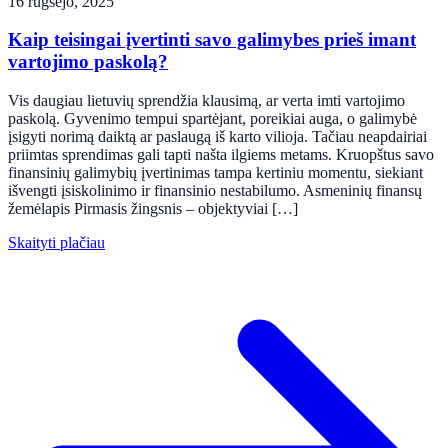
16 rugsėjo, 2025
Kaip teisingai įvertinti savo galimybes prieš imant
vartojimo paskolą?
Vis daugiau lietuvių sprendžia klausimą, ar verta imti vartojimo
paskolą. Gyvenimo tempui spartėjant, poreikiai auga, o galimybė
įsigyti norimą daiktą ar paslaugą iš karto vilioja. Tačiau neapdairiai
priimtas sprendimas gali tapti našta ilgiems metams. Kruopštus savo
finansinių galimybių įvertinimas tampa kertiniu momentu, siekiant
išvengti įsiskolinimo ir finansinio nestabilumo. Asmeninių finansų
žemėlapis Pirmasis žingsnis – objektyviai […]
Skaityti plačiau