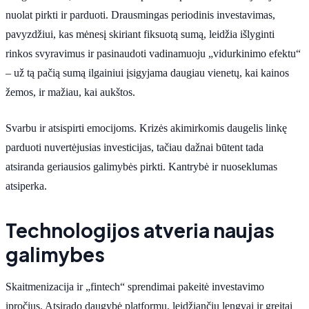
nuolat pirkti ir parduoti. Drausmingas periodinis investavimas,
pavyzdžiui, kas mėnesį skiriant fiksuotą sumą, leidžia išlyginti
rinkos svyravimus ir pasinaudoti vadinamuoju „vidurkinimo efektu“
– už tą pačią sumą ilgainiui įsigyjama daugiau vienetų, kai kainos
žemos, ir mažiau, kai aukštos.
Svarbu ir atsispirti emocijoms. Krizės akimirkomis daugelis linkę
parduoti nuvertėjusias investicijas, tačiau dažnai būtent tada
atsiranda geriausios galimybės pirkti. Kantrybė ir nuoseklumas
atsiperka.
Technologijos atveria naujas
galimybes
Skaitmenizacija ir „fintech“ sprendimai pakeitė investavimo
įpročius. Atsirado daugybė platformų, leidžiančių lengvai ir greitai