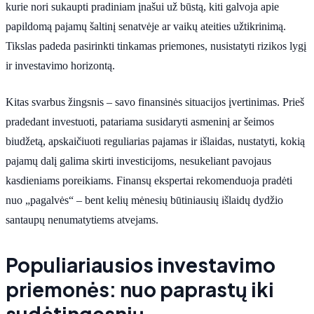
kurie nori sukaupti pradiniam įnašui už būstą, kiti galvoja apie
papildomą pajamų šaltinį senatvėje ar vaikų ateities užtikrinimą.
Tikslas padeda pasirinkti tinkamas priemones, nusistatyti rizikos lygį
ir investavimo horizontą.
Kitas svarbus žingsnis – savo finansinės situacijos įvertinimas. Prieš
pradedant investuoti, patariama susidaryti asmeninį ar šeimos
biudžetą, apskaičiuoti reguliarias pajamas ir išlaidas, nustatyti, kokią
pajamų dalį galima skirti investicijoms, nesukeliant pavojaus
kasdieniams poreikiams. Finansų ekspertai rekomenduoja pradėti
nuo „pagalvės“ – bent kelių mėnesių būtiniausių išlaidų dydžio
santaupų nenumatytiems atvejams.
Populiariausios investavimo
priemonės: nuo paprastų iki
sudėtingesnių