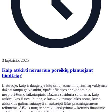
3 lapkričio, 2025
Kaip atskirti norus nuo poreikių planuojant
biudžetą?
Lietuvoje, kaip ir daugelyje kitų šalių, asmeninių finansų valdymas
dažnai tampa galvosūkiu, ypač infliacijos ar ekonominio
neapibrėžtumo laikotarpiais. Dažnas susiduria su dilema: kaip
atskirti, kas iš tiesų būtina, o kas – tik trumpalaikis noras, kurio
atsisakius galima sutaupyti ar nukreipti lėšas prasmingesnėms
reikmėms. Aiškus norų ir poreikių atskyrimas – kertinis finansinio