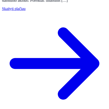
stabilumo akmuo. Poreikiai: finansinis […]
Skaityti plačiau