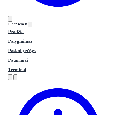
Finansera
.lt
Pradžia
Palyginimas
Paskolų rūšys
Patarimai
Terminai