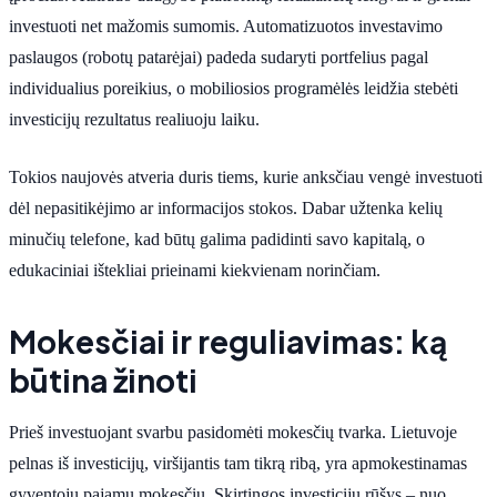
investuoti net mažomis sumomis. Automatizuotos investavimo
paslaugos (robotų patarėjai) padeda sudaryti portfelius pagal
individualius poreikius, o mobiliosios programėlės leidžia stebėti
investicijų rezultatus realiuoju laiku.
Tokios naujovės atveria duris tiems, kurie anksčiau vengė investuoti
dėl nepasitikėjimo ar informacijos stokos. Dabar užtenka kelių
minučių telefone, kad būtų galima padidinti savo kapitalą, o
edukaciniai ištekliai prieinami kiekvienam norinčiam.
Mokesčiai ir reguliavimas: ką
būtina žinoti
Prieš investuojant svarbu pasidomėti mokesčių tvarka. Lietuvoje
pelnas iš investicijų, viršijantis tam tikrą ribą, yra apmokestinamas
gyventojų pajamų mokesčiu. Skirtingos investicijų rūšys – nuo