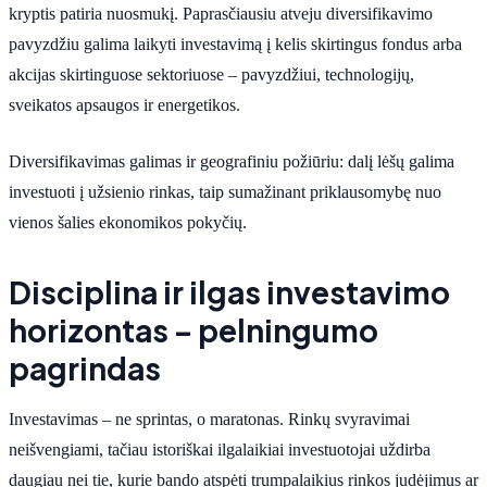
kryptis patiria nuosmukį. Paprasčiausiu atveju diversifikavimo
pavyzdžiu galima laikyti investavimą į kelis skirtingus fondus arba
akcijas skirtinguose sektoriuose – pavyzdžiui, technologijų,
sveikatos apsaugos ir energetikos.
Diversifikavimas galimas ir geografiniu požiūriu: dalį lėšų galima
investuoti į užsienio rinkas, taip sumažinant priklausomybę nuo
vienos šalies ekonomikos pokyčių.
Disciplina ir ilgas investavimo
horizontas – pelningumo
pagrindas
Investavimas – ne sprintas, o maratonas. Rinkų svyravimai
neišvengiami, tačiau istoriškai ilgalaikiai investuotojai uždirba
daugiau nei tie, kurie bando atspėti trumpalaikius rinkos judėjimus ar