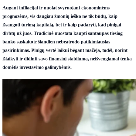
Augant infliacijai ir nuolat svyruojant ekonominėms
prognozėms, vis daugiau žmonių ieško ne tik būdų, kaip
išsaugoti turimą kapitalą, bet ir kaip padaryti, kad pinigai
dirbtų už juos. Tradicinė nuostata kaupti santaupas tiesiog
banko sąskaitoje šiandien nebeatrodo patikimiausias
pasirinkimas. Pinigų vertė laikui bėgant mažėja, todėl, norint
išlaikyti ir didinti savo finansinį stabilumą, neišvengiamai tenka
domėtis investavimo galimybėmis.