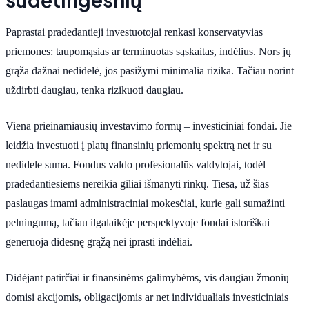
Paprastai pradedantieji investuotojai renkasi konservatyvias
priemones: taupomąsias ar terminuotas sąskaitas, indėlius. Nors jų
grąža dažnai nedidelė, jos pasižymi minimalia rizika. Tačiau norint
uždirbti daugiau, tenka rizikuoti daugiau.
Viena prieinamiausių investavimo formų – investiciniai fondai. Jie
leidžia investuoti į platų finansinių priemonių spektrą net ir su
nedidele suma. Fondus valdo profesionalūs valdytojai, todėl
pradedantiesiems nereikia giliai išmanyti rinkų. Tiesa, už šias
paslaugas imami administraciniai mokesčiai, kurie gali sumažinti
pelningumą, tačiau ilgalaikėje perspektyvoje fondai istoriškai
generuoja didesnę grąžą nei įprasti indėliai.
Didėjant patirčiai ir finansinėms galimybėms, vis daugiau žmonių
domisi akcijomis, obligacijomis ar net individualiais investiciniais