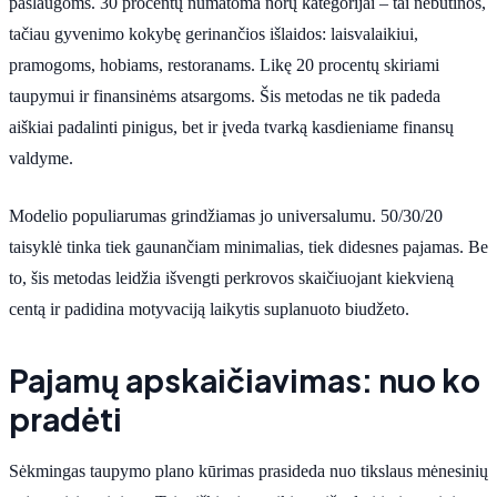
paslaugoms. 30 procentų numatoma norų kategorijai – tai nebūtinos,
tačiau gyvenimo kokybę gerinančios išlaidos: laisvalaikiui,
pramogoms, hobiams, restoranams. Likę 20 procentų skiriami
taupymui ir finansinėms atsargoms. Šis metodas ne tik padeda
aiškiai padalinti pinigus, bet ir įveda tvarką kasdieniame finansų
valdyme.
Modelio populiarumas grindžiamas jo universalumu. 50/30/20
taisyklė tinka tiek gaunančiam minimalias, tiek didesnes pajamas. Be
to, šis metodas leidžia išvengti perkrovos skaičiuojant kiekvieną
centą ir padidina motyvaciją laikytis suplanuoto biudžeto.
Pajamų apskaičiavimas: nuo ko
pradėti
Sėkmingas taupymo plano kūrimas prasideda nuo tikslaus mėnesinių