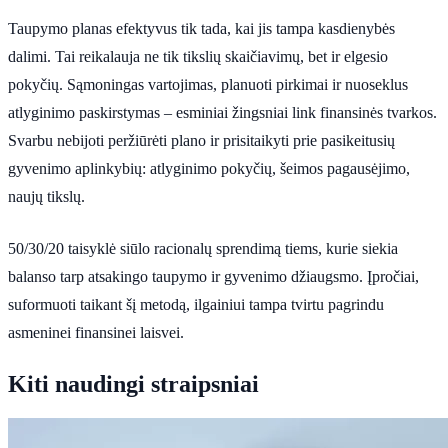
Taupymo planas efektyvus tik tada, kai jis tampa kasdienybės
dalimi. Tai reikalauja ne tik tikslių skaičiavimų, bet ir elgesio
pokyčių. Sąmoningas vartojimas, planuoti pirkimai ir nuoseklus
atlyginimo paskirstymas – esminiai žingsniai link finansinės tvarkos.
Svarbu nebijoti peržiūrėti plano ir prisitaikyti prie pasikeitusių
gyvenimo aplinkybių: atlyginimo pokyčių, šeimos pagausėjimo,
naujų tikslų.
50/30/20 taisyklė siūlo racionalų sprendimą tiems, kurie siekia
balanso tarp atsakingo taupymo ir gyvenimo džiaugsmo. Įpročiai,
suformuoti taikant šį metodą, ilgainiui tampa tvirtu pagrindu
asmeninei finansinei laisvei.
Kiti naudingi straipsniai