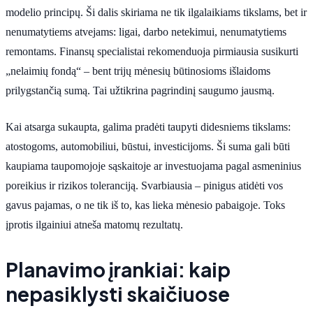
modelio principų. Ši dalis skiriama ne tik ilgalaikiams tikslams, bet ir
nenumatytiems atvejams: ligai, darbo netekimui, nenumatytiems
remontams. Finansų specialistai rekomenduoja pirmiausia susikurti
„nelaimių fondą“ – bent trijų mėnesių būtinosioms išlaidoms
prilygstančią sumą. Tai užtikrina pagrindinį saugumo jausmą.
Kai atsarga sukaupta, galima pradėti taupyti didesniems tikslams:
atostogoms, automobiliui, būstui, investicijoms. Ši suma gali būti
kaupiama taupomojoje sąskaitoje ar investuojama pagal asmeninius
poreikius ir rizikos toleranciją. Svarbiausia – pinigus atidėti vos
gavus pajamas, o ne tik iš to, kas lieka mėnesio pabaigoje. Toks
įprotis ilgainiui atneša matomų rezultatų.
Planavimo įrankiai: kaip
nepasiklysti skaičiuose