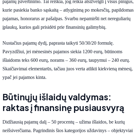
pajamų įsivertinimo. Tai reiškia, jog reikia atsižvelgti į visus pinigus,
kurie pasiekia banko sąskaitą – atlyginimą po mokesčių, papildomas
pajamas, honorarus ar pašalpas. Svarbu nepamiršti net nereguliarių
įplaukų, kurios gali prisidėti prie finansinių galimybių.
Nustačius pajamų dydį, paprasta taikyti 50/30/20 formulę.
Pavyzdžiui, jei mėnesinės pajamos siekia 1200 eurų, būtinoms
išlaidoms teks 600 eurų, norams – 360 eurų, taupymui – 240 eurų.
Skaičiavimai elementarūs, tačiau juos verta atlikti kiekvieną mėnesį,
ypač jei pajamos kinta.
Būtinųjų išlaidų valdymas:
raktas į finansinę pusiausvyrą
Didžiausią pajamų dalį – 50 procentų – užima išlaidos, be kurių
neišsiverčiama. Pagrindinis šios kategorijos uždavinys – objektyviai