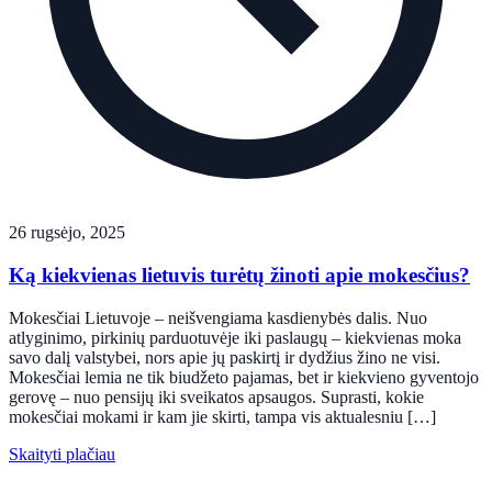
26 rugsėjo, 2025
Ką kiekvienas lietuvis turėtų žinoti apie mokesčius?
Mokesčiai Lietuvoje – neišvengiama kasdienybės dalis. Nuo
atlyginimo, pirkinių parduotuvėje iki paslaugų – kiekvienas moka
savo dalį valstybei, nors apie jų paskirtį ir dydžius žino ne visi.
Mokesčiai lemia ne tik biudžeto pajamas, bet ir kiekvieno gyventojo
gerovę – nuo pensijų iki sveikatos apsaugos. Suprasti, kokie
mokesčiai mokami ir kam jie skirti, tampa vis aktualesniu […]
Skaityti plačiau