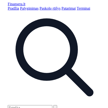
Finansera
.lt
Pradžia
Palyginimas
Paskolų rūšys
Patarimai
Terminai