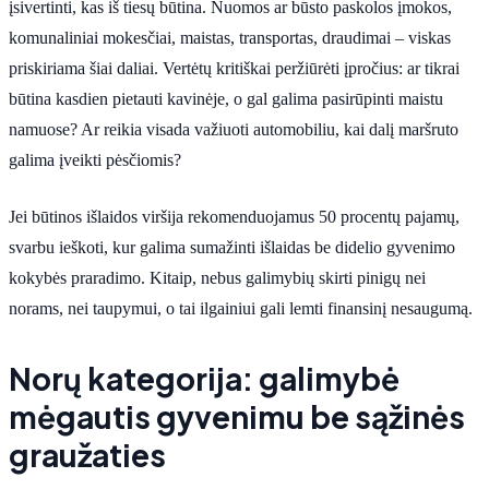
įsivertinti, kas iš tiesų būtina. Nuomos ar būsto paskolos įmokos,
komunaliniai mokesčiai, maistas, transportas, draudimai – viskas
priskiriama šiai daliai. Vertėtų kritiškai peržiūrėti įpročius: ar tikrai
būtina kasdien pietauti kavinėje, o gal galima pasirūpinti maistu
namuose? Ar reikia visada važiuoti automobiliu, kai dalį maršruto
galima įveikti pėsčiomis?
Jei būtinos išlaidos viršija rekomenduojamus 50 procentų pajamų,
svarbu ieškoti, kur galima sumažinti išlaidas be didelio gyvenimo
kokybės praradimo. Kitaip, nebus galimybių skirti pinigų nei
norams, nei taupymui, o tai ilgainiui gali lemti finansinį nesaugumą.
Norų kategorija: galimybė
mėgautis gyvenimu be sąžinės
graužaties