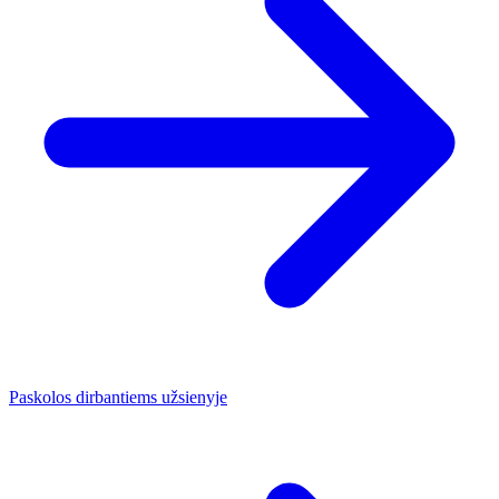
Paskolos dirbantiems užsienyje