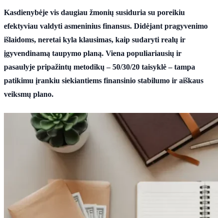
Kasdienybėje vis daugiau žmonių susiduria su poreikiu
efektyviau valdyti asmeninius finansus. Didėjant pragyvenimo
išlaidoms, neretai kyla klausimas, kaip sudaryti realų ir
įgyvendinamą taupymo planą. Viena populiariausių ir
pasaulyje pripažintų metodikų – 50/30/20 taisyklė – tampa
patikimu įrankiu siekiantiems finansinio stabilumo ir aiškaus
veiksmų plano.