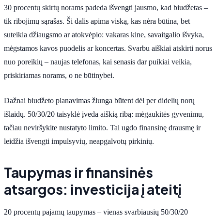
30 procentų skirtų norams padeda išvengti jausmo, kad biudžetas –
tik ribojimų sąrašas. Ši dalis apima viską, kas nėra būtina, bet
suteikia džiaugsmo ar atokvėpio: vakaras kine, savaitgalio išvyka,
mėgstamos kavos puodelis ar koncertas. Svarbu aiškiai atskirti norus
nuo poreikių – naujas telefonas, kai senasis dar puikiai veikia,
priskiriamas norams, o ne būtinybei.
Dažnai biudžeto planavimas žlunga būtent dėl per didelių norų
išlaidų. 50/30/20 taisyklė įveda aiškią ribą: mėgaukitės gyvenimu,
tačiau neviršykite nustatyto limito. Tai ugdo finansinę drausmę ir
leidžia išvengti impulsyvių, neapgalvotų pirkinių.
Taupymas ir finansinės
atsargos: investicija į ateitį
20 procentų pajamų taupymas – vienas svarbiausių 50/30/20