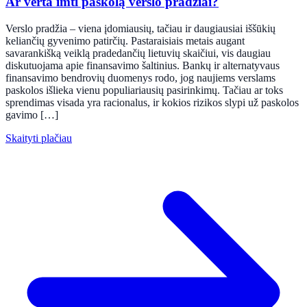
Ar verta imti paskolą verslo pradžiai?
Verslo pradžia – viena įdomiausių, tačiau ir daugiausiai iššūkių
keliančių gyvenimo patirčių. Pastaraisiais metais augant
savarankišką veiklą pradedančių lietuvių skaičiui, vis daugiau
diskutuojama apie finansavimo šaltinius. Bankų ir alternatyvaus
finansavimo bendrovių duomenys rodo, jog naujiems verslams
paskolos išlieka vienu populiariausių pasirinkimų. Tačiau ar toks
sprendimas visada yra racionalus, ir kokios rizikos slypi už paskolos
gavimo […]
Skaityti plačiau