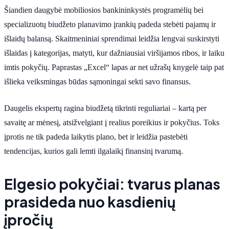
Šiandien daugybė mobiliosios bankininkystės programėlių bei
specializuotų biudžeto planavimo įrankių padeda stebėti pajamų ir
išlaidų balansą. Skaitmeniniai sprendimai leidžia lengvai suskirstyti
išlaidas į kategorijas, matyti, kur dažniausiai viršijamos ribos, ir laiku
imtis pokyčių. Paprastas „Excel“ lapas ar net užrašų knygelė taip pat
išlieka veiksmingas būdas sąmoningai sekti savo finansus.
Daugelis ekspertų ragina biudžetą tikrinti reguliariai – kartą per
savaitę ar mėnesį, atsižvelgiant į realius poreikius ir pokyčius. Toks
įprotis ne tik padeda laikytis plano, bet ir leidžia pastebėti
tendencijas, kurios gali lemti ilgalaikį finansinį tvarumą.
Elgesio pokyčiai: tvarus planas
prasideda nuo kasdienių
įpročių