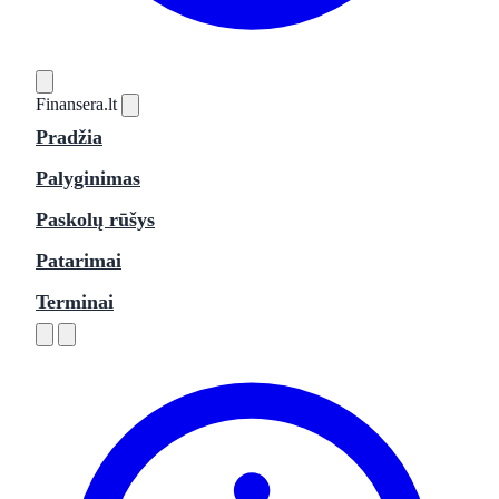
Finansera
.lt
Pradžia
Palyginimas
Paskolų rūšys
Patarimai
Terminai