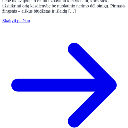
nebe tik svajone, o realiu uždaviniu kiekvienam, kuris siekia
užsitikrinti orią kasdienybę be nuolatinio nerimo dėl pinigų. Pirmasis
žingsnis – aiškus biudžetas ir išlaidų […]
Skaityti plačiau