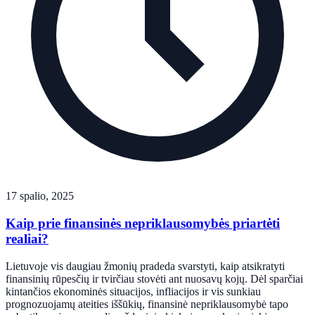
17 spalio, 2025
Kaip prie finansinės nepriklausomybės priartėti
realiai?
Lietuvoje vis daugiau žmonių pradeda svarstyti, kaip atsikratyti
finansinių rūpesčių ir tvirčiau stovėti ant nuosavų kojų. Dėl sparčiai
kintančios ekonominės situacijos, infliacijos ir vis sunkiau
prognozuojamų ateities iššūkių, finansinė nepriklausomybė tapo