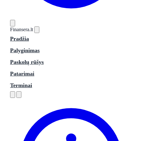
Finansera
.lt
Pradžia
Palyginimas
Paskolų rūšys
Patarimai
Terminai