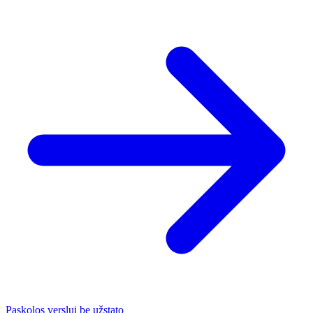
Paskolos verslui be užstato