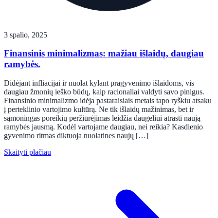
3 spalio, 2025
Finansinis minimalizmas: mažiau išlaidų, daugiau
ramybės.
Didėjant infliacijai ir nuolat kylant pragyvenimo išlaidoms, vis
daugiau žmonių ieško būdų, kaip racionaliai valdyti savo pinigus.
Finansinio minimalizmo idėja pastaraisiais metais tapo ryškiu atsaku
į perteklinio vartojimo kultūrą. Ne tik išlaidų mažinimas, bet ir
sąmoningas poreikių peržiūrėjimas leidžia daugeliui atrasti naują
ramybės jausmą. Kodėl vartojame daugiau, nei reikia? Kasdienio
gyvenimo ritmas diktuoja nuolatines naujų […]
Skaityti plačiau