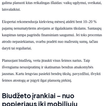
galima planuoti kitas reikalingas išlaidas: vaikų ugdymui, sveikatai,
laisvalaikiui.
Ekspertai rekomenduoja kiekvieną mėnesį atidėti bent 10–20 %
pajamų nenumatytiems atvejams ar ilgalaikiams tikslams. Santaupų
kaupimas tampa pagrindu finansiniam saugumui. Jei toks procentas
atrodo nepasiekiamas, svarbu pradėti nuo mažesnių sumų, tačiau
daryti tai reguliariai.
Planuojant biudžetą, verta įtraukti visus šeimos narius. Taip
išvengiama nesusipratimų ir skatinamas bendras atsakomybės
jausmas. Kartu lengviau pasiekti bendrų tikslų, pavyzdžiui, išvykti
šeimos atostogų ar įsigyti ilgai planuotą pirkinį.
Biudžeto įrankiai – nuo
popieriaus iki mobiliųjų