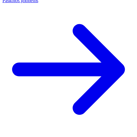
Paskolos įmonėms