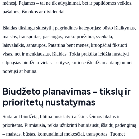
mėnesį. Pajamos – tai ne tik atlyginimai, bet ir papildomos veiklos,
pašalpos, išmokos ar dividendai.
Išlaidas tikslinga skirstyti į pagrindines kategorijas: būsto išlaikymas,
maistas, transportas, paslaugos, vaiko priežiūra, sveikata,
laisvalaikis, santaupos. Patartina bent mėnesį kruopščiai fiksuoti
visas, net ir menkiausias, išlaidas. Tokia praktika leidžia nustatyti
silpnąsias biudžeto vietas – srityse, kuriose išleidžiama daugiau nei
norėtųsi ar būtina.
Biudžeto planavimas – tikslų ir
prioritetų nustatymas
Sudarant biudžetą, būtina nusistatyti aiškius šeimos tikslus ir
prioritetus. Pirmiausia, reikia užtikrinti būtiniausių išlaidų padengimą
– maistas, būstas, komunaliniai mokesčiai, transportas. Tuomet