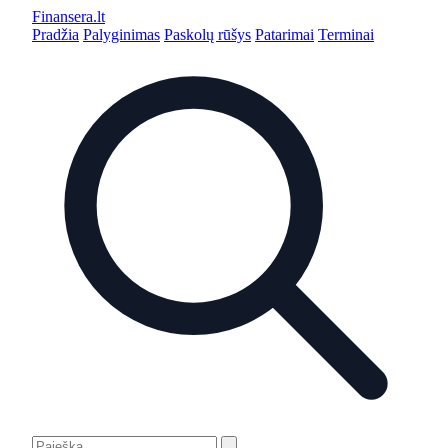
Finansera
.lt
Pradžia
Palyginimas
Paskolų rūšys
Patarimai
Terminai