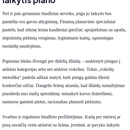
Net ir pats geriausias biudžetas neveiks, jeigu jo laikytis bus
pamiršta vos gavus atlyginimą. Finansų planavimo specialistai
pastebi, kad sėkmę lemia kasdieniai įpročiai: apsipirkimas su sąrašu,
impulsinių pirkinių vengimas, lyginimasis kainų, sąmoningas
nuolaidų naudojimas.
Paprastas būdas išvengti per didelių išlaidų – suskirstyti pinigus į
atskiras kategorijas arba net atskirus vokelius. Tokia „vokelių
metodika“ padeda aiškiai matyti, kiek pinigų galima išleisti
konkrečiai sričiai. Daugelis šeimų atranda, kad išlaidų sumažėjimas
prasideda nuo mažų sprendimų: atsisakyti kavos išsinešimui,
namuose gaminti pietus, racionaliau planuoti pirkinius.
Svarbus ir reguliarus biudžeto peržiūrėjimas. Kartą per mėnesį ar
porą savaičių verta atsisėsti su šeima, įvertinti, ar pavyko laikytis