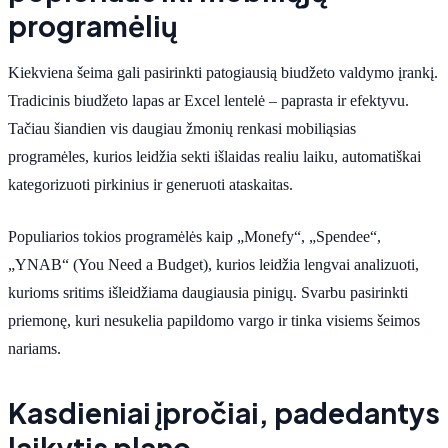
programėlių
Kiekviena šeima gali pasirinkti patogiausią biudžeto valdymo įrankį.
Tradicinis biudžeto lapas ar Excel lentelė – paprasta ir efektyvu.
Tačiau šiandien vis daugiau žmonių renkasi mobiliąsias
programėles, kurios leidžia sekti išlaidas realiu laiku, automatiškai
kategorizuoti pirkinius ir generuoti ataskaitas.
Populiarios tokios programėlės kaip „Monefy“, „Spendee“,
„YNAB“ (You Need a Budget), kurios leidžia lengvai analizuoti,
kurioms sritims išleidžiama daugiausia pinigų. Svarbu pasirinkti
priemonę, kuri nesukelia papildomo vargo ir tinka visiems šeimos
nariams.
Kasdieniai įpročiai, padedantys
laikytis plano