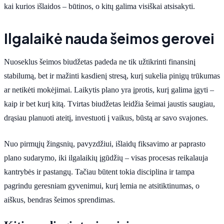
kai kurios išlaidos – būtinos, o kitų galima visiškai atsisakyti.
Ilgalaikė nauda šeimos gerovei
Nuoseklus šeimos biudžetas padeda ne tik užtikrinti finansinį
stabilumą, bet ir mažinti kasdienį stresą, kurį sukelia pinigų trūkumas
ar netikėti mokėjimai. Laikytis plano yra įprotis, kurį galima įgyti –
kaip ir bet kurį kitą. Tvirtas biudžetas leidžia šeimai jaustis saugiau,
drąsiau planuoti ateitį, investuoti į vaikus, būstą ar savo svajones.
Nuo pirmųjų žingsnių, pavyzdžiui, išlaidų fiksavimo ar paprasto
plano sudarymo, iki ilgalaikių įgūdžių – visas procesas reikalauja
kantrybės ir pastangų. Tačiau būtent tokia disciplina ir tampa
pagrindu geresniam gyvenimui, kurį lemia ne atsitiktinumas, o
aiškus, bendras šeimos sprendimas.