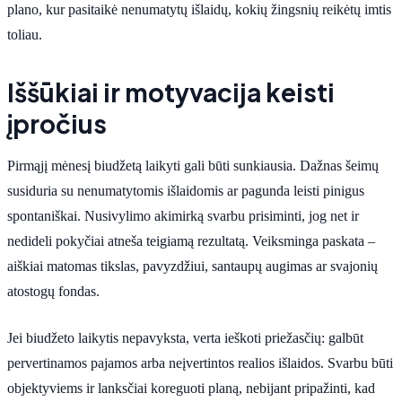
plano, kur pasitaikė nenumatytų išlaidų, kokių žingsnių reikėtų imtis
toliau.
Iššūkiai ir motyvacija keisti
įpročius
Pirmąjį mėnesį biudžetą laikyti gali būti sunkiausia. Dažnas šeimų
susiduria su nenumatytomis išlaidomis ar pagunda leisti pinigus
spontaniškai. Nusivylimo akimirką svarbu prisiminti, jog net ir
nedideli pokyčiai atneša teigiamą rezultatą. Veiksminga paskata –
aiškiai matomas tikslas, pavyzdžiui, santaupų augimas ar svajonių
atostogų fondas.
Jei biudžeto laikytis nepavyksta, verta ieškoti priežasčių: galbūt
pervertinamos pajamos arba neįvertintos realios išlaidos. Svarbu būti
objektyviems ir lanksčiai koreguoti planą, nebijant pripažinti, kad