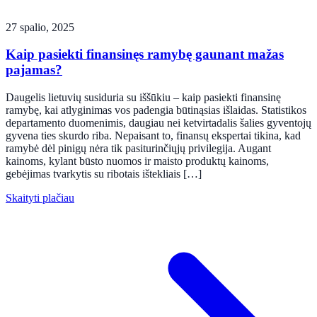
27 spalio, 2025
Kaip pasiekti finansinęs ramybę gaunant mažas
pajamas?
Daugelis lietuvių susiduria su iššūkiu – kaip pasiekti finansinę
ramybę, kai atlyginimas vos padengia būtinąsias išlaidas. Statistikos
departamento duomenimis, daugiau nei ketvirtadalis šalies gyventojų
gyvena ties skurdo riba. Nepaisant to, finansų ekspertai tikina, kad
ramybė dėl pinigų nėra tik pasiturinčiųjų privilegija. Augant
kainoms, kylant būsto nuomos ir maisto produktų kainoms,
gebėjimas tvarkytis su ribotais ištekliais […]
Skaityti plačiau