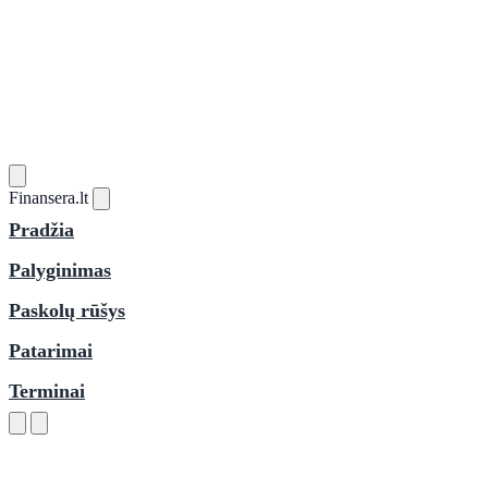
Finansera
.lt
Pradžia
Palyginimas
Paskolų rūšys
Patarimai
Terminai