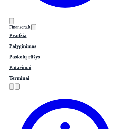
Finansera
.lt
Pradžia
Palyginimas
Paskolų rūšys
Patarimai
Terminai