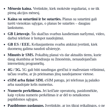
Mėnesio kaina.
Vertinkite, kiek mokėsite reguliariai, o ne tik
pirmą akcijos mėnesį.
Kaina su sutartimi ir be sutarties.
Planas su sutartimi gali
turėti vienokias sąlygas, o planas be sutarties – daugiau
lankstumo.
GB Lietuvoje.
Šis skaičius svarbus kasdieniam naršymui, video,
darbui telefone ir hotspot naudojimui.
GB ES / EEE.
Keliaujantiems svarbu atskirai įvertinti, kiek
duomenų galima naudoti užsienyje.
Minutės ir SMS.
Pokalbių planai vis dar aktualūs tiems, kurie
daug skambina ar bendrauja su žmonėmis, nenaudojančiais
internetinių programėlių.
4G / 5G.
5G gali būti naudingas greičiui ir mažesniam vėlinimui,
tačiau svarbu, ar jis prieinamas jūsų naudojamose vietose.
eSIM arba fizinė SIM.
eSIM patogu, jei telefonas ją palaiko
arba naudojate kelis numerius.
Numerio perkėlimas.
Jei keičiate operatorių, pasidomėkite,
kaip vyksta numerio perkėlimas ir ar dėl to netaikomos
papildomos sąlygos.
Papildomos paslaugos.
Įvertinkite, ar jos tikrai reikalingos, o ne