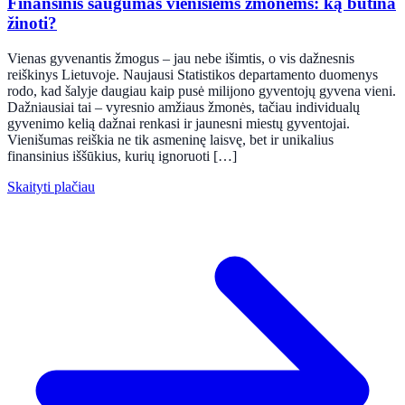
Finansinis saugumas vienišiems žmonėms: ką būtina
žinoti?
Vienas gyvenantis žmogus – jau nebe išimtis, o vis dažnesnis
reiškinys Lietuvoje. Naujausi Statistikos departamento duomenys
rodo, kad šalyje daugiau kaip pusė milijono gyventojų gyvena vieni.
Dažniausiai tai – vyresnio amžiaus žmonės, tačiau individualų
gyvenimo kelią dažnai renkasi ir jaunesni miestų gyventojai.
Vienišumas reiškia ne tik asmeninę laisvę, bet ir unikalius
finansinius iššūkius, kurių ignoruoti […]
Skaityti plačiau