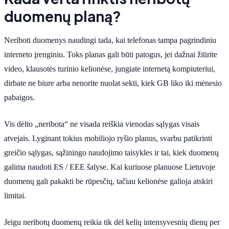
duomenų planą?
Neriboti duomenys naudingi tada, kai telefonas tampa pagrindiniu
interneto įrenginiu. Toks planas gali būti patogus, jei dažnai žiūrite
video, klausotės turinio kelionėse, jungiate internetą kompiuteriui,
dirbate ne biure arba nenorite nuolat sekti, kiek GB liko iki mėnesio
pabaigos.
Vis dėlto „neribota“ ne visada reiškia vienodas sąlygas visais
atvejais. Lyginant tokius mobiliojo ryšio planus, svarbu patikrinti
greičio sąlygas, sąžiningo naudojimo taisykles ir tai, kiek duomenų
galima naudoti ES / EEE šalyse. Kai kuriuose planuose Lietuvoje
duomenų gali pakakti be rūpesčių, tačiau kelionėse galioja atskiri
limitai.
Jeigu neribotų duomenų reikia tik dėl kelių intensyvesnių dienų per