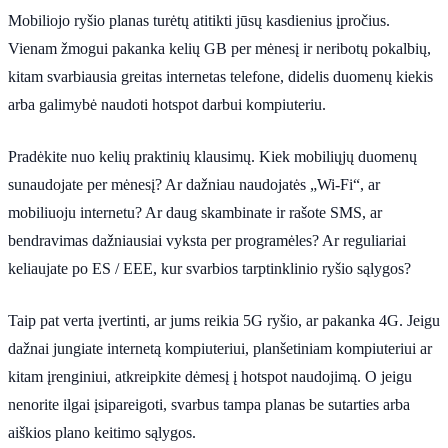
Mobiliojo ryšio planas turėtų atitikti jūsų kasdienius įpročius.
Vienam žmogui pakanka kelių GB per mėnesį ir neribotų pokalbių,
kitam svarbiausia greitas internetas telefone, didelis duomenų kiekis
arba galimybė naudoti hotspot darbui kompiuteriu.
Pradėkite nuo kelių praktinių klausimų. Kiek mobiliųjų duomenų
sunaudojate per mėnesį? Ar dažniau naudojatės „Wi-Fi“, ar
mobiliuoju internetu? Ar daug skambinate ir rašote SMS, ar
bendravimas dažniausiai vyksta per programėles? Ar reguliariai
keliaujate po ES / EEE, kur svarbios tarptinklinio ryšio sąlygos?
Taip pat verta įvertinti, ar jums reikia 5G ryšio, ar pakanka 4G. Jeigu
dažnai jungiate internetą kompiuteriui, planšetiniam kompiuteriui ar
kitam įrenginiui, atkreipkite dėmesį į hotspot naudojimą. O jeigu
nenorite ilgai įsipareigoti, svarbus tampa planas be sutarties arba
aiškios plano keitimo sąlygos.