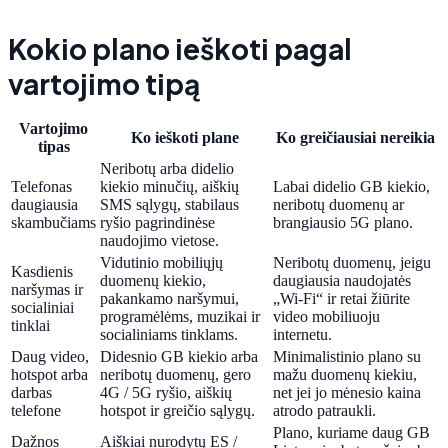
Kokio plano ieškoti pagal
vartojimo tipą
Vartojimo
Ko ieškoti plane
Ko greičiausiai nereikia
tipas
Neribotų arba didelio
Telefonas
kiekio minučių, aiškių
Labai didelio GB kiekio,
daugiausia
SMS sąlygų, stabilaus
neribotų duomenų ar
skambučiams
ryšio pagrindinėse
brangiausio 5G plano.
naudojimo vietose.
Vidutinio mobiliųjų
Neribotų duomenų, jeigu
Kasdienis
duomenų kiekio,
daugiausia naudojatės
naršymas ir
pakankamo naršymui,
„Wi-Fi“ ir retai žiūrite
socialiniai
programėlėms, muzikai ir
video mobiliuoju
tinklai
socialiniams tinklams.
internetu.
Daug video,
Didesnio GB kiekio arba
Minimalistinio plano su
hotspot arba
neribotų duomenų, gero
mažu duomenų kiekiu,
darbas
4G / 5G ryšio, aiškių
net jei jo mėnesio kaina
telefone
hotspot ir greičio sąlygų.
atrodo patraukli.
Plano, kuriame daug GB
Dažnos
Aiškiai nurodytų ES /