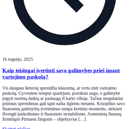
16 rugsėjo, 2025
Kaip teisingai įvertinti savo galimybes prieš imant
vartojimo paskolą?
Vis daugiau lietuvių sprendžia klausimą, ar verta imti vartojimo
paskolą. Gyvenimo tempui spartėjant, poreikiai auga, o galimybė
įsigyti norimą daiktą ar paslaugą iš karto vilioja. Tačiau neapdairiai
priimtas sprendimas gali tapti našta ilgiems metams. Kruopštus savo
finansinių galimybių įvertinimas tampa kertiniu momentu, siekiant
išvengti įsiskolinimo ir finansinio nestabilumo. Asmeninių finansų
žemėlapis Pirmasis žingsnis – objektyviai […]
Skaityti plačiau