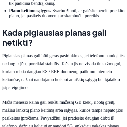
tik padidina bendrą kainą.
Plano keitimo sąlygos.
Svarbu žinoti, ar galėsite pereiti prie kito
plano, jei pasikeis duomenų ar skambučių poreikis.
Kada pigiausias planas gali
netikti?
Pigiausias planas gali būti geras pasirinkimas, jei telefonu naudojatės
nedaug ir jūsų poreikiai stabilūs. Tačiau jis ne visada tinka žmogui,
kuriam reikia daugiau ES / EEE duomenų, patikimo interneto
kelionėse, dažnai naudojamo hotspot ar aiškių sąlygų be ilgalaikio
įsipareigojimo.
Maža mėnesio kaina gali reikšti mažesnį GB kiekį, ribotą greitį,
mažiau lankstų plano keitimą arba sąlygas, kurios tampa nepatogios
pasikeitus įpročiams. Pavyzdžiui, jei pradėsite daugiau dirbti iš
telefono, dažniau keliauti ar naudoti 5G, anksčiau pakakęs planas