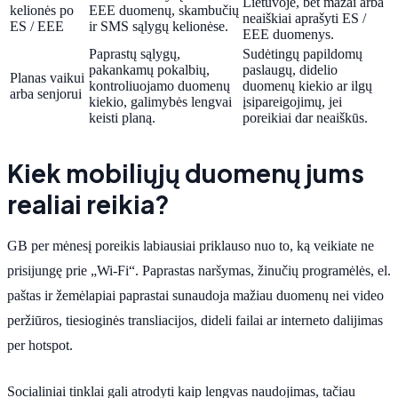
Lietuvoje, bet mažai arba
kelionės po
EEE duomenų, skambučių
neaiškiai aprašyti ES /
ES / EEE
ir SMS sąlygų kelionėse.
EEE duomenys.
Paprastų sąlygų,
Sudėtingų papildomų
pakankamų pokalbių,
paslaugų, didelio
Planas vaikui
kontroliuojamo duomenų
duomenų kiekio ar ilgų
arba senjorui
kiekio, galimybės lengvai
įsipareigojimų, jei
keisti planą.
poreikiai dar neaiškūs.
Kiek mobiliųjų duomenų jums
realiai reikia?
GB per mėnesį poreikis labiausiai priklauso nuo to, ką veikiate ne
prisijungę prie „Wi-Fi“. Paprastas naršymas, žinučių programėlės, el.
paštas ir žemėlapiai paprastai sunaudoja mažiau duomenų nei video
peržiūros, tiesioginės transliacijos, dideli failai ar interneto dalijimas
per hotspot.
Socialiniai tinklai gali atrodyti kaip lengvas naudojimas, tačiau