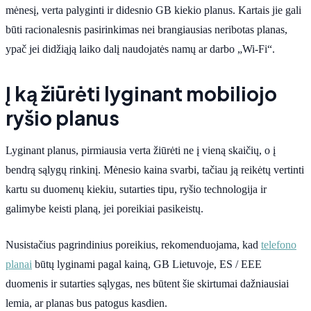
mėnesį, verta palyginti ir didesnio GB kiekio planus. Kartais jie gali
būti racionalesnis pasirinkimas nei brangiausias neribotas planas,
ypač jei didžiąją laiko dalį naudojatės namų ar darbo „Wi-Fi“.
Į ką žiūrėti lyginant mobiliojo
ryšio planus
Lyginant planus, pirmiausia verta žiūrėti ne į vieną skaičių, o į
bendrą sąlygų rinkinį. Mėnesio kaina svarbi, tačiau ją reikėtų vertinti
kartu su duomenų kiekiu, sutarties tipu, ryšio technologija ir
galimybe keisti planą, jei poreikiai pasikeistų.
Nusistačius pagrindinius poreikius, rekomenduojama, kad
telefono
planai
būtų lyginami pagal kainą, GB Lietuvoje, ES / EEE
duomenis ir sutarties sąlygas, nes būtent šie skirtumai dažniausiai
lemia, ar planas bus patogus kasdien.