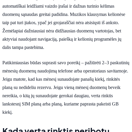
automatiškai leidžiami vaizdo įrašai ir dažnas turinio kėlimas
duomenų sąnaudas greitai padidina. Muzikos klausymas kelionėse
taip pat turi įtakos, ypač jei grojaraščiai nėra atsisiųsti iš anksto.
Žemėlapiai dažniausiai nėra didžiausias duomenų vartotojas, bet
aktyviai naudojant navigaciją, paiešką ir kelionių programėles jų
dalis tampa pastebima.
Patikimiausias būdas suprasti savo poreikį – pažiūrėti 2–3 paskutinių
mėnesių duomenų naudojimą telefone arba operatoriaus savitarnoje.
Jeigu matote, kad kas mėnesį sunaudojate panašų kiekį, rinkitės
planą su nedideliu rezervu. Jeigu vieną mėnesį duomenų beveik
nereikia, o kitą jų sunaudojate gerokai daugiau, verta rinktis
lankstesnį SIM planą arba planą, kuriame paprasta pakeisti GB
kiekį.
Kada verta rinktis neribotų