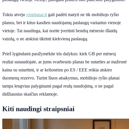
Tokiu atveju
visiplanai.lt
gali padėti matyti ne tik mobiliojo ryšio
planus, bet ir kitus kasdien naudojamų paslaugų variantus vienoje
vietoje. Tai naudinga, kai norite įvertinti bendrą mėnesio išlaidų
vaizdą, o ne atskirai tikrinti kiekvieną paslaugą.
Prieš lygindami pasižymėkite tris dalykus: kiek GB per mėnesį
realiai sunaudojate, ar jums svarbesnis planas be sutarties ar mažesnė
kaina su sutartimi, ir ar kelionėms po ES / EEE reikia atskiro
duomenų rezervo. Turint šiuos atsakymus, mobiliojo ryšio planai
tampa lengviau palyginami pagal realų naudojimą, o ne pagal
didžiausius skaičius reklamoje.
Kiti naudingi straipsniai