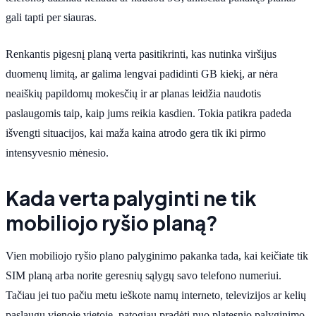
gali tapti per siauras.
Renkantis pigesnį planą verta pasitikrinti, kas nutinka viršijus
duomenų limitą, ar galima lengvai padidinti GB kiekį, ar nėra
neaiškių papildomų mokesčių ir ar planas leidžia naudotis
paslaugomis taip, kaip jums reikia kasdien. Tokia patikra padeda
išvengti situacijos, kai maža kaina atrodo gera tik iki pirmo
intensyvesnio mėnesio.
Kada verta palyginti ne tik
mobiliojo ryšio planą?
Vien mobiliojo ryšio plano palyginimo pakanka tada, kai keičiate tik
SIM planą arba norite geresnių sąlygų savo telefono numeriui.
Tačiau jei tuo pačiu metu ieškote namų interneto, televizijos ar kelių
paslaugų vienoje vietoje, patogiau pradėti nuo platesnio palyginimo.