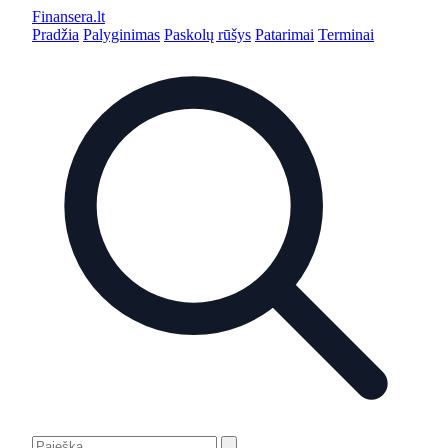
Finansera
.lt
Pradžia
Palyginimas
Paskolų rūšys
Patarimai
Terminai