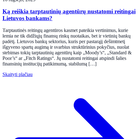
Ką reiškia tarptautinių agentūrų nustatomi reitingai
Lietuvos bankams?
Tarptautinės reitingų agentūros kasmet pateikia vertinimus, kurie
lemia ne tik didžiųjų finansų rinkų nuotaikas, bet ir vietinių bankų
padėtį. Lietuvos bankų sektorius, kuris per pastarąjį dešimtmetį
išgyveno spartų augimą ir svarbius struktūrinius pokyčius, nuolat
stebimas tokių tarptautinių agentūrų kaip „Moody’s“, „Standard &
Poor’s“ ar „Fitch Ratings“. Jų nustatomi reitingai atspindi šalies
finansinių institucijų patikimumą, stabilumą […]
Skaityti plačiau