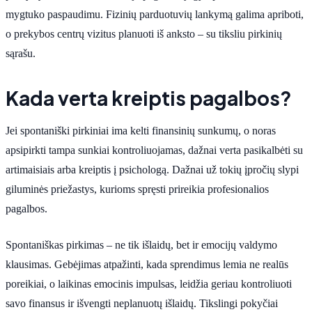
mygtuko paspaudimu. Fizinių parduotuvių lankymą galima apriboti,
o prekybos centrų vizitus planuoti iš anksto – su tiksliu pirkinių
sąrašu.
Kada verta kreiptis pagalbos?
Jei spontaniški pirkiniai ima kelti finansinių sunkumų, o noras
apsipirkti tampa sunkiai kontroliuojamas, dažnai verta pasikalbėti su
artimaisiais arba kreiptis į psichologą. Dažnai už tokių įpročių slypi
giluminės priežastys, kurioms spręsti prireikia profesionalios
pagalbos.
Spontaniškas pirkimas – ne tik išlaidų, bet ir emocijų valdymo
klausimas. Gebėjimas atpažinti, kada sprendimus lemia ne realūs
poreikiai, o laikinas emocinis impulsas, leidžia geriau kontroliuoti
savo finansus ir išvengti neplanuotų išlaidų. Tikslingi pokyčiai