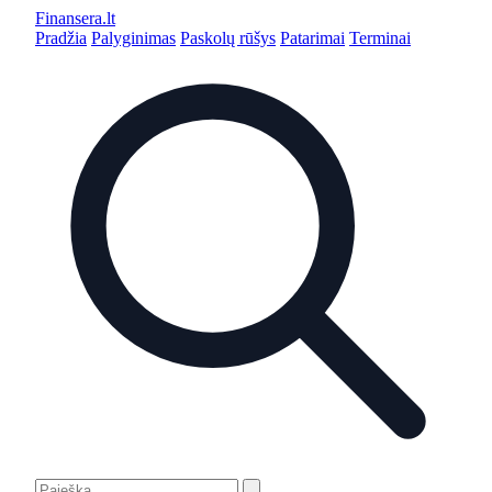
Finansera
.lt
Pradžia
Palyginimas
Paskolų rūšys
Patarimai
Terminai