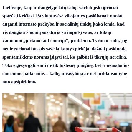
Lietuvoje, kaip ir daugelyje kitų šalių, vartotojiški įpročiai
sparčiai keičiasi. Parduotuvėse viliojantys pasiūlymai, nuolat
auganti interneto prekyba ir socialinių tinklų įtaka lemia, kad
vis daugiau žmonių susiduria su impulsyvaus, ar kitaip
vadinamo „pirkimo ant emocijų“, problema. Tyrimai rodo, jog
net ir racionaliausiais save laikantys pirkėjai dažnai pasiduoda
spontaniškiems norams įsigyti tai, ko galbūt iš tikrųjų nereikia.
Toks elgesys gali lemti ne tik tuštesnę piniginę, bet ir nemalonius
emocinius padarinius – kaltę, nusivylimą ar net priklausomybę
nuo apsipirkimo.