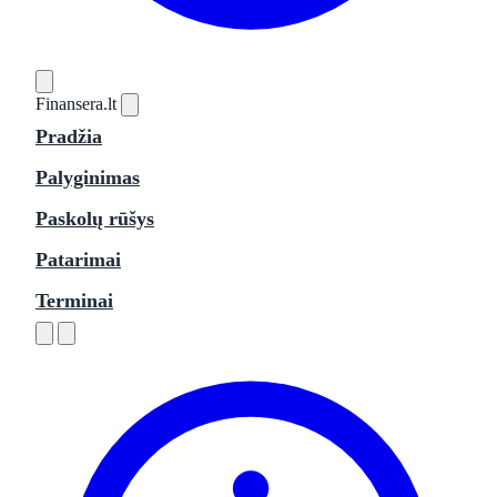
Finansera
.lt
Pradžia
Palyginimas
Paskolų rūšys
Patarimai
Terminai