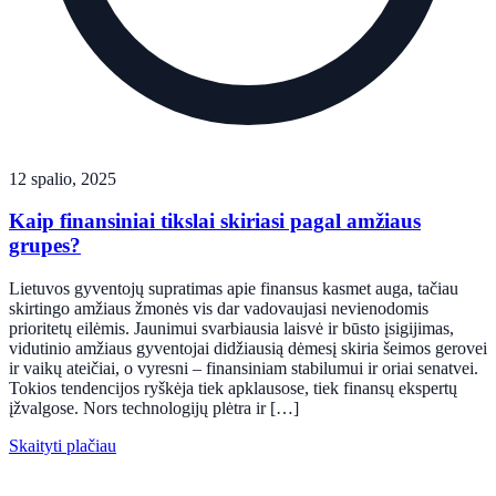
12 spalio, 2025
Kaip finansiniai tikslai skiriasi pagal amžiaus
grupes?
Lietuvos gyventojų supratimas apie finansus kasmet auga, tačiau
skirtingo amžiaus žmonės vis dar vadovaujasi nevienodomis
prioritetų eilėmis. Jaunimui svarbiausia laisvė ir būsto įsigijimas,
vidutinio amžiaus gyventojai didžiausią dėmesį skiria šeimos gerovei
ir vaikų ateičiai, o vyresni – finansiniam stabilumui ir oriai senatvei.
Tokios tendencijos ryškėja tiek apklausose, tiek finansų ekspertų
įžvalgose. Nors technologijų plėtra ir […]
Skaityti plačiau