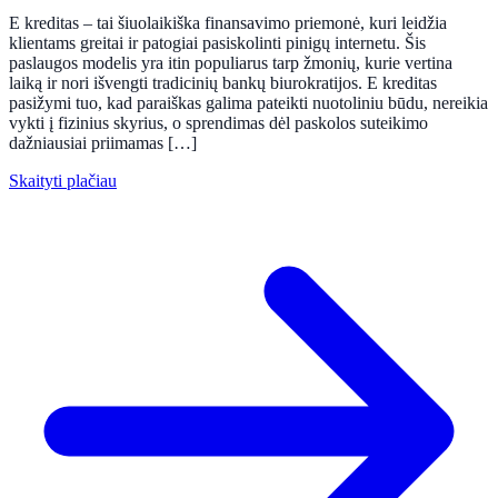
E kreditas – tai šiuolaikiška finansavimo priemonė, kuri leidžia
klientams greitai ir patogiai pasiskolinti pinigų internetu. Šis
paslaugos modelis yra itin populiarus tarp žmonių, kurie vertina
laiką ir nori išvengti tradicinių bankų biurokratijos. E kreditas
pasižymi tuo, kad paraiškas galima pateikti nuotoliniu būdu, nereikia
vykti į fizinius skyrius, o sprendimas dėl paskolos suteikimo
dažniausiai priimamas […]
Skaityti plačiau