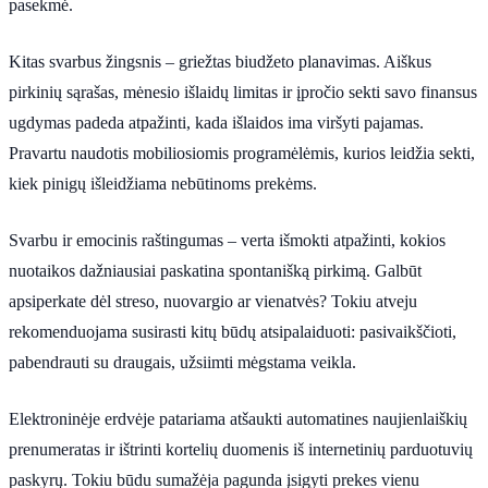
pasekmė.
Kitas svarbus žingsnis – griežtas biudžeto planavimas. Aiškus
pirkinių sąrašas, mėnesio išlaidų limitas ir įpročio sekti savo finansus
ugdymas padeda atpažinti, kada išlaidos ima viršyti pajamas.
Pravartu naudotis mobiliosiomis programėlėmis, kurios leidžia sekti,
kiek pinigų išleidžiama nebūtinoms prekėms.
Svarbu ir emocinis raštingumas – verta išmokti atpažinti, kokios
nuotaikos dažniausiai paskatina spontanišką pirkimą. Galbūt
apsiperkate dėl streso, nuovargio ar vienatvės? Tokiu atveju
rekomenduojama susirasti kitų būdų atsipalaiduoti: pasivaikščioti,
pabendrauti su draugais, užsiimti mėgstama veikla.
Elektroninėje erdvėje patariama atšaukti automatines naujienlaiškių
prenumeratas ir ištrinti kortelių duomenis iš internetinių parduotuvių
paskyrų. Tokiu būdu sumažėja pagunda įsigyti prekes vienu