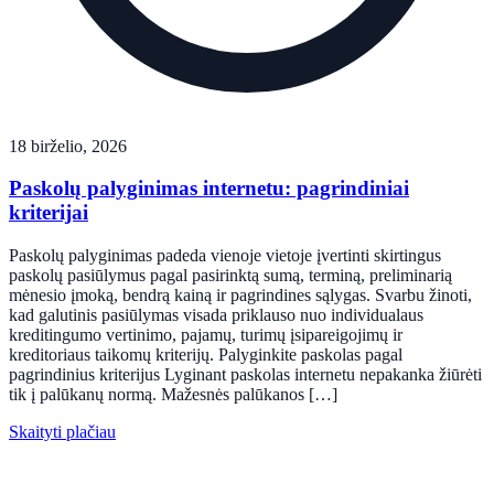
18 birželio, 2026
Paskolų palyginimas internetu: pagrindiniai
kriterijai
Paskolų palyginimas padeda vienoje vietoje įvertinti skirtingus
paskolų pasiūlymus pagal pasirinktą sumą, terminą, preliminarią
mėnesio įmoką, bendrą kainą ir pagrindines sąlygas. Svarbu žinoti,
kad galutinis pasiūlymas visada priklauso nuo individualaus
kreditingumo vertinimo, pajamų, turimų įsipareigojimų ir
kreditoriaus taikomų kriterijų. Palyginkite paskolas pagal
pagrindinius kriterijus Lyginant paskolas internetu nepakanka žiūrėti
tik į palūkanų normą. Mažesnės palūkanos […]
Skaityti plačiau