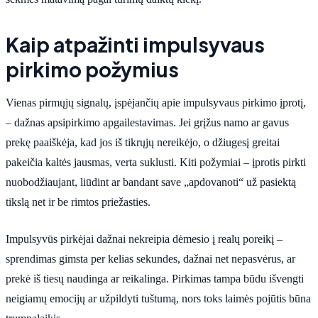
Kaip atpažinti impulsyvaus
pirkimo požymius
Vienas pirmųjų signalų, įspėjančių apie impulsyvaus pirkimo įprotį,
– dažnas apsipirkimo apgailestavimas. Jei grįžus namo ar gavus
prekę paaiškėja, kad jos iš tikrųjų nereikėjo, o džiugesį greitai
pakeičia kaltės jausmas, verta suklusti. Kiti požymiai – įprotis pirkti
nuobodžiaujant, liūdint ar bandant save „apdovanoti“ už pasiektą
tikslą net ir be rimtos priežasties.
Impulsyvūs pirkėjai dažnai nekreipia dėmesio į realų poreikį –
sprendimas gimsta per kelias sekundes, dažnai net nepasvėrus, ar
prekė iš tiesų naudinga ar reikalinga. Pirkimas tampa būdu išvengti
neigiamų emocijų ar užpildyti tuštumą, nors toks laimės pojūtis būna