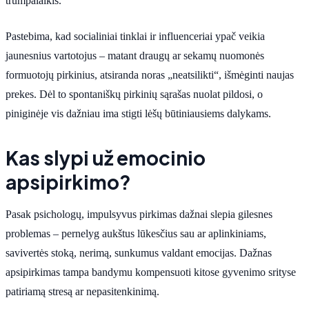
trumpalaikis.
Pastebima, kad socialiniai tinklai ir influenceriai ypač veikia
jaunesnius vartotojus – matant draugų ar sekamų nuomonės
formuotojų pirkinius, atsiranda noras „neatsilikti“, išmėginti naujas
prekes. Dėl to spontaniškų pirkinių sąrašas nuolat pildosi, o
piniginėje vis dažniau ima stigti lėšų būtiniausiems dalykams.
Kas slypi už emocinio
apsipirkimo?
Pasak psichologų, impulsyvus pirkimas dažnai slepia gilesnes
problemas – pernelyg aukštus lūkesčius sau ar aplinkiniams,
savivertės stoką, nerimą, sunkumus valdant emocijas. Dažnas
apsipirkimas tampa bandymu kompensuoti kitose gyvenimo srityse
patiriamą stresą ar nepasitenkinimą.