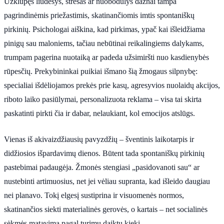
Užklupęs liūdesys, stresas ar nuobodulys dažnai tampa
pagrindinėmis priežastimis, skatinančiomis imtis spontaniškų
pirkinių. Psichologai aiškina, kad pirkimas, ypač kai išleidžiama
pinigų sau maloniems, tačiau nebūtinai reikalingiems dalykams,
trumpam pagerina nuotaiką ar padeda užsimiršti nuo kasdienybės
rūpesčių. Prekybininkai puikiai išmano šią žmogaus silpnybę:
specialiai išdėliojamos prekės prie kasų, agresyvios nuolaidų akcijos,
riboto laiko pasiūlymai, personalizuota reklama – visa tai skirta
paskatinti pirkti čia ir dabar, nelaukiant, kol emocijos atslūgs.
Vienas iš akivaizdžiausių pavyzdžių – šventinis laikotarpis ir
didžiosios išpardavimų dienos. Būtent tada spontaniškų pirkinių
pastebimai padaugėja. Žmonės stengiasi „pasidovanoti sau“ ar
nustebinti artimuosius, net jei vėliau supranta, kad išleido daugiau
nei planavo. Tokį elgesį sustiprina ir visuomenės normos,
skatinančios siekti materialinės gerovės, o kartais – net socialinės
sėkmės matavimą pagal turimų daiktų kiekį.