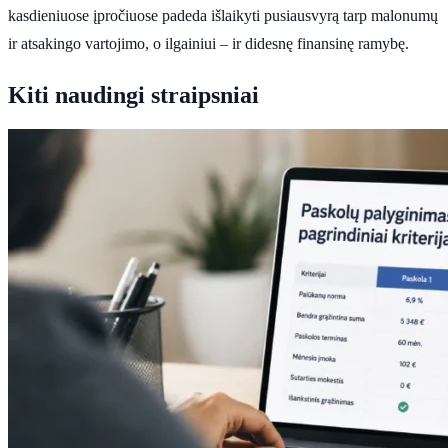
kasdieniuose įpročiuose padeda išlaikyti pusiausvyrą tarp malonumų
ir atsakingo vartojimo, o ilgainiui – ir didesnę finansinę ramybę.
Kiti naudingi straipsniai