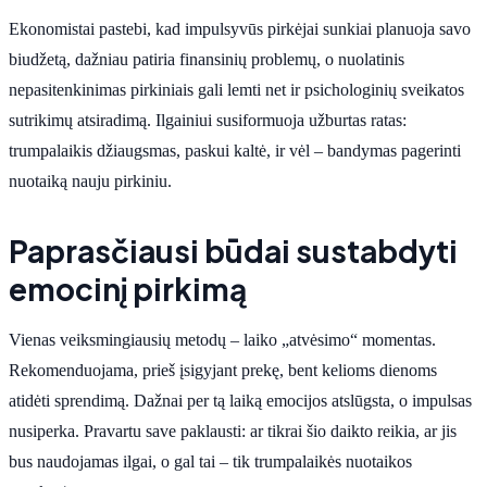
Ekonomistai pastebi, kad impulsyvūs pirkėjai sunkiai planuoja savo
biudžetą, dažniau patiria finansinių problemų, o nuolatinis
nepasitenkinimas pirkiniais gali lemti net ir psichologinių sveikatos
sutrikimų atsiradimą. Ilgainiui susiformuoja užburtas ratas:
trumpalaikis džiaugsmas, paskui kaltė, ir vėl – bandymas pagerinti
nuotaiką nauju pirkiniu.
Paprasčiausi būdai sustabdyti
emocinį pirkimą
Vienas veiksmingiausių metodų – laiko „atvėsimo“ momentas.
Rekomenduojama, prieš įsigyjant prekę, bent kelioms dienoms
atidėti sprendimą. Dažnai per tą laiką emocijos atslūgsta, o impulsas
nusiperka. Pravartu save paklausti: ar tikrai šio daikto reikia, ar jis
bus naudojamas ilgai, o gal tai – tik trumpalaikės nuotaikos