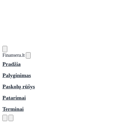
Finansera
.lt
Pradžia
Palyginimas
Paskolų rūšys
Patarimai
Terminai