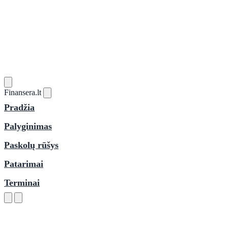
Finansera
.lt
Pradžia
Palyginimas
Paskolų rūšys
Patarimai
Terminai