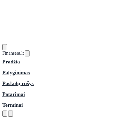
Finansera
.lt
Pradžia
Palyginimas
Paskolų rūšys
Patarimai
Terminai