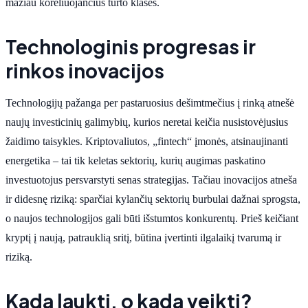
mažiau koreliuojančius turto klases.
Technologinis progresas ir
rinkos inovacijos
Technologijų pažanga per pastaruosius dešimtmečius į rinką atnešė
naujų investicinių galimybių, kurios neretai keičia nusistovėjusius
žaidimo taisykles. Kriptovaliutos, „fintech“ įmonės, atsinaujinanti
energetika – tai tik keletas sektorių, kurių augimas paskatino
investuotojus persvarstyti senas strategijas. Tačiau inovacijos atneša
ir didesnę riziką: sparčiai kylančių sektorių burbulai dažnai sprogsta,
o naujos technologijos gali būti išstumtos konkurentų. Prieš keičiant
kryptį į naują, patrauklią sritį, būtina įvertinti ilgalaikį tvarumą ir
riziką.
Kada laukti, o kada veikti?