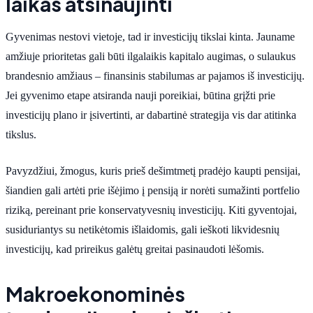
laikas atsinaujinti
Gyvenimas nestovi vietoje, tad ir investicijų tikslai kinta. Jauname
amžiuje prioritetas gali būti ilgalaikis kapitalo augimas, o sulaukus
brandesnio amžiaus – finansinis stabilumas ar pajamos iš investicijų.
Jei gyvenimo etape atsiranda nauji poreikiai, būtina grįžti prie
investicijų plano ir įsivertinti, ar dabartinė strategija vis dar atitinka
tikslus.
Pavyzdžiui, žmogus, kuris prieš dešimtmetį pradėjo kaupti pensijai,
šiandien gali artėti prie išėjimo į pensiją ir norėti sumažinti portfelio
riziką, pereinant prie konservatyvesnių investicijų. Kiti gyventojai,
susiduriantys su netikėtomis išlaidomis, gali ieškoti likvidesnių
investicijų, kad prireikus galėtų greitai pasinaudoti lėšomis.
Makroekonominės