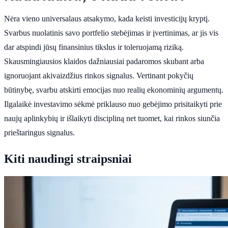
Nėra vieno universalaus atsakymo, kada keisti investicijų kryptį.
Svarbus nuolatinis savo portfelio stebėjimas ir įvertinimas, ar jis vis
dar atspindi jūsų finansinius tikslus ir toleruojamą riziką.
Skausmingiausios klaidos dažniausiai padaromos skubant arba
ignoruojant akivaizdžius rinkos signalus. Vertinant pokyčių
būtinybę, svarbu atskirti emocijas nuo realių ekonominių argumentų.
Ilgalaikė investavimo sėkmė priklauso nuo gebėjimo prisitaikyti prie
naujų aplinkybių ir išlaikyti discipliną net tuomet, kai rinkos siunčia
prieštaringus signalus.
Kiti naudingi straipsniai