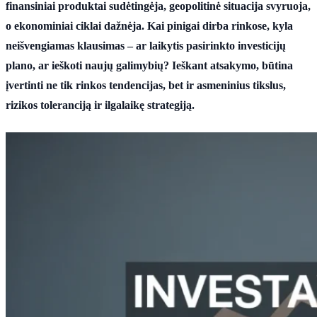
finansiniai produktai sudėtingėja, geopolitinė situacija svyruoja,
o ekonominiai ciklai dažnėja. Kai pinigai dirba rinkose, kyla
neišvengiamas klausimas – ar laikytis pasirinkto investicijų
plano, ar ieškoti naujų galimybių? Ieškant atsakymo, būtina
įvertinti ne tik rinkos tendencijas, bet ir asmeninius tikslus,
rizikos toleranciją ir ilgalaikę strategiją.