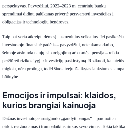
perspektyvas. Pavyzdžiui, 2022–2023 m. centrinių bankų
sprendimai didinti palūkanas privertė persvarstyti investicijas į
obligacijas ir technologijų bendroves.
Taip pat verta atkreipti dėmesį į asmeninius veiksnius. Jei pasikeičia
investuotojo finansinė padėtis – pavyzdžiui, netenkama darbo,
šeimoje atsiranda naujų įsipareigojimų arba artėja pensija – reikia
peržiūrėti rizikos lygį ir investicijų paskirstymą. Rizikuoti, kai ateitis
miglota, nėra protinga, todėl šiuo atveju išlaikytas lankstumas tampa
būtinybe.
Emocijos ir impulsai: klaidos,
kurios brangiai kainuoja
Dažnas investuotojas susigundo „gaudyti bangas“ – parduoti ar
pirkti, reaguodamas į trumpalaikius rinkos svyravimus. Tokia taktika