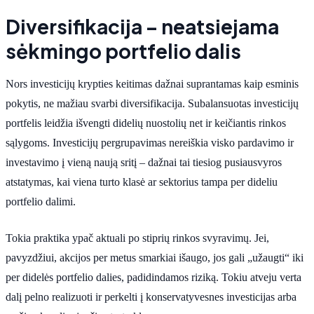
Diversifikacija – neatsiejama
sėkmingo portfelio dalis
Nors investicijų krypties keitimas dažnai suprantamas kaip esminis
pokytis, ne mažiau svarbi diversifikacija. Subalansuotas investicijų
portfelis leidžia išvengti didelių nuostolių net ir keičiantis rinkos
sąlygoms. Investicijų pergrupavimas nereiškia visko pardavimo ir
investavimo į vieną naują sritį – dažnai tai tiesiog pusiausvyros
atstatymas, kai viena turto klasė ar sektorius tampa per dideliu
portfelio dalimi.
Tokia praktika ypač aktuali po stiprių rinkos svyravimų. Jei,
pavyzdžiui, akcijos per metus smarkiai išaugo, jos gali „užaugti“ iki
per didelės portfelio dalies, padidindamos riziką. Tokiu atveju verta
dalį pelno realizuoti ir perkelti į konservatyvesnes investicijas arba