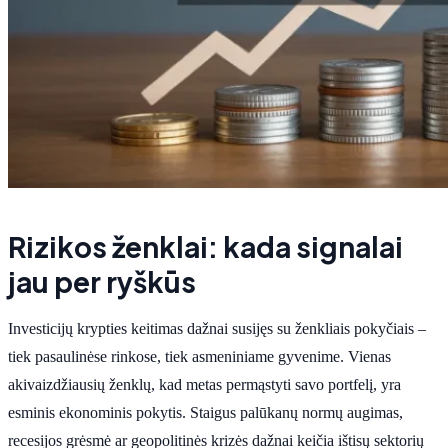
Rizikos ženklai: kada signalai
jau per ryškūs
Investicijų krypties keitimas dažnai susijęs su ženkliais pokyčiais –
tiek pasaulinėse rinkose, tiek asmeniniame gyvenime. Vienas
akivaizdžiausių ženklų, kad metas permąstyti savo portfelį, yra
esminis ekonominis pokytis. Staigus palūkanų normų augimas,
recesijos grėsmė ar geopolitinės krizės dažnai keičia ištisų sektorių