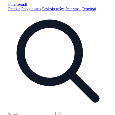
Finansera
.lt
Pradžia
Palyginimas
Paskolų rūšys
Patarimai
Terminai