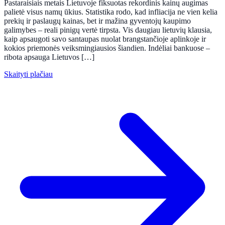
Pastaraisiais metais Lietuvoje fiksuotas rekordinis kainų augimas
palietė visus namų ūkius. Statistika rodo, kad infliacija ne vien kelia
prekių ir paslaugų kainas, bet ir mažina gyventojų kaupimo
galimybes – reali pinigų vertė tirpsta. Vis daugiau lietuvių klausia,
kaip apsaugoti savo santaupas nuolat brangstančioje aplinkoje ir
kokios priemonės veiksmingiausios šiandien. Indėliai bankuose –
ribota apsauga Lietuvos […]
Skaityti plačiau