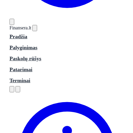
Finansera
.lt
Pradžia
Palyginimas
Paskolų rūšys
Patarimai
Terminai