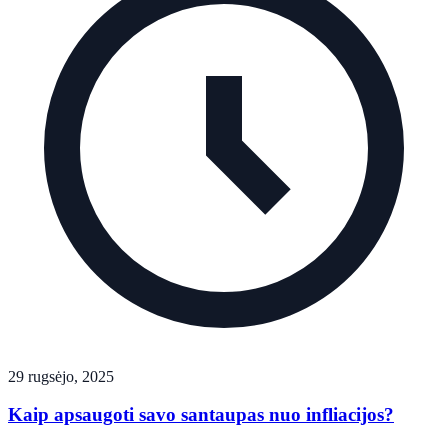
29 rugsėjo, 2025
Kaip apsaugoti savo santaupas nuo infliacijos?