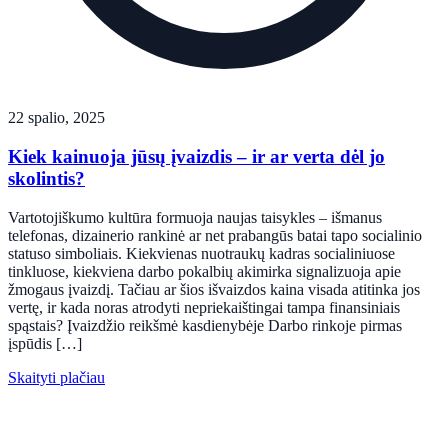
22 spalio, 2025
Kiek kainuoja jūsų įvaizdis – ir ar verta dėl jo
skolintis?
Vartotojiškumo kultūra formuoja naujas taisykles – išmanus
telefonas, dizainerio rankinė ar net prabangūs batai tapo socialinio
statuso simboliais. Kiekvienas nuotraukų kadras socialiniuose
tinkluose, kiekviena darbo pokalbių akimirka signalizuoja apie
žmogaus įvaizdį. Tačiau ar šios išvaizdos kaina visada atitinka jos
vertę, ir kada noras atrodyti nepriekaištingai tampa finansiniais
spąstais? Įvaizdžio reikšmė kasdienybėje Darbo rinkoje pirmas
įspūdis […]
Skaityti plačiau