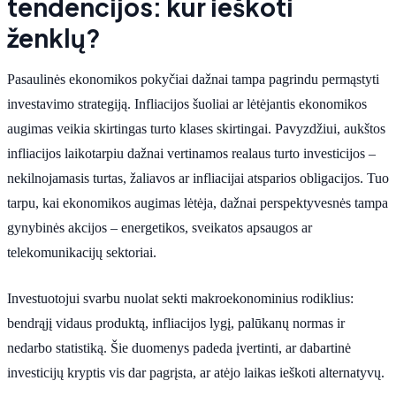
tendencijos: kur ieškoti
ženklų?
Pasaulinės ekonomikos pokyčiai dažnai tampa pagrindu permąstyti
investavimo strategiją. Infliacijos šuoliai ar lėtėjantis ekonomikos
augimas veikia skirtingas turto klases skirtingai. Pavyzdžiui, aukštos
infliacijos laikotarpiu dažnai vertinamos realaus turto investicijos –
nekilnojamasis turtas, žaliavos ar infliacijai atsparios obligacijos. Tuo
tarpu, kai ekonomikos augimas lėtėja, dažnai perspektyvesnės tampa
gynybinės akcijos – energetikos, sveikatos apsaugos ar
telekomunikacijų sektoriai.
Investuotojui svarbu nuolat sekti makroekonominius rodiklius:
bendrąjį vidaus produktą, infliacijos lygį, palūkanų normas ir
nedarbo statistiką. Šie duomenys padeda įvertinti, ar dabartinė
investicijų kryptis vis dar pagrįsta, ar atėjo laikas ieškoti alternatyvų.