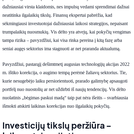
dažniausiai virsta klaidomis, nes impulsų vedami sprendimai dažnai
neatitinka ilgalaikių tikslų. Finansų ekspertai pabrėžia, kad
sėkmingiausi investuotojai dažniausiai laikosi strategijos, nepaisant
trumpalaikių nuosmukių. Vis dėlto yra atvejų, kai pokyčių vengimas
tampa rizika – pavyzdžiui, kai visa rinka pereina į kitą fazę arba
seniai augęs sektorius ima stagnuoti ar net praranda aktualumą.
Pavyzdžiui, pastarąjį dešimtmetį augusias technologijų akcijas 2022
m. ištiko korekcija, o augimo tempą perėmė žaliavų sektorius. Tie,
kurie nesugebėjo laiku persiorientuoti, prarado galimybę apsaugoti
portfelį nuo nuostolių ar net uždirbti iš naujų tendencijų. Vis dėlto
nuolatinis „bėgimas paskui madą“ taip pat nėra išeitis – svarbiausia
išmokti atskirti laikinas korekcijas nuo ilgalaikių pokyčių.
Investicijų tikslų peržiūra –