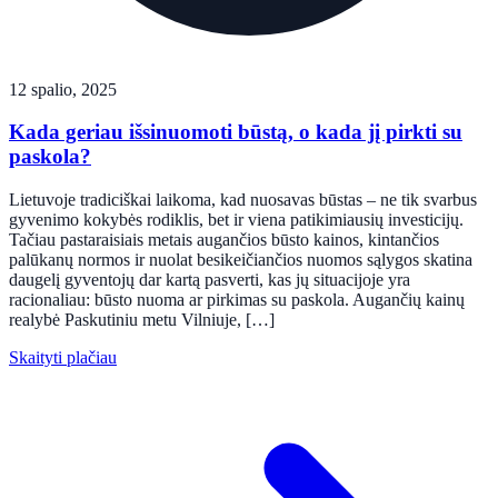
12 spalio, 2025
Kada geriau išsinuomoti būstą, o kada jį pirkti su
paskola?
Lietuvoje tradiciškai laikoma, kad nuosavas būstas – ne tik svarbus
gyvenimo kokybės rodiklis, bet ir viena patikimiausių investicijų.
Tačiau pastaraisiais metais augančios būsto kainos, kintančios
palūkanų normos ir nuolat besikeičiančios nuomos sąlygos skatina
daugelį gyventojų dar kartą pasverti, kas jų situacijoje yra
racionaliau: būsto nuoma ar pirkimas su paskola. Augančių kainų
realybė Paskutiniu metu Vilniuje, […]
Skaityti plačiau