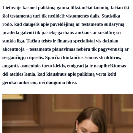
Lietuvoje kasmet palikimą gauna tūkstančiai žmonių, tačiau iki
šiol testamentą turi tik nedidelė visuomenės dalis. Statistika
rodo, kad daugelis apie paveldėjimą ar testamento sudarymą
pradeda galvoti tik pasiekę garbaus amžiaus ar susidūrę su
sunkia liga. Tačiau teisės ir finansų specialistai vis dažniau
akcentuoja – testamento planavimas nebėra tik pagyvenusių ar
sergančiųjų rūpestis. Sparčiai kintančios šeimos struktūros,
augantis asmeninio turto kiekis, emigracija ir neapibrėžtumas
dėl ateities lemia, kad klausimus apie palikimą verta kelti
gerokai anksčiau, nei dauguma tikisi.