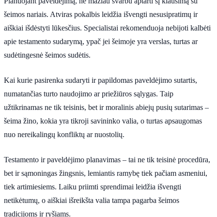
Planuojant paveldėjimą, ne mažiau svarbu aptarti šį klausimą su
šeimos nariais. Atviras pokalbis leidžia išvengti nesusipratimų ir
aiškiai išdėstyti lūkesčius. Specialistai rekomenduoja nebijoti kalbėti
apie testamento sudarymą, ypač jei šeimoje yra verslas, turtas ar
sudėtingesnė šeimos sudėtis.
Kai kurie pasirenka sudaryti ir papildomas paveldėjimo sutartis,
numatančias turto naudojimo ar priežiūros sąlygas. Taip
užtikrinamas ne tik teisinis, bet ir moralinis abiejų pusių sutarimas –
šeima žino, kokia yra tikroji savininko valia, o turtas apsaugomas
nuo nereikalingų konfliktų ar nuostolių.
Testamento ir paveldėjimo planavimas – tai ne tik teisinė procedūra,
bet ir sąmoningas žingsnis, lemiantis ramybę tiek pačiam asmeniui,
tiek artimiesiems. Laiku priimti sprendimai leidžia išvengti
netikėtumų, o aiškiai išreikšta valia tampa pagarba šeimos
tradicijoms ir ryšiams.