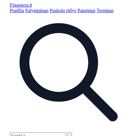
Finansera
.lt
Pradžia
Palyginimas
Paskolų rūšys
Patarimai
Terminai