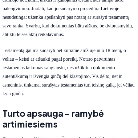
palengvinimu. Juolab, kad jo sudarymo procedūra Lietuvoje
nesudėtinga: užtenka apsilankyti pas notarą ar surašyti testamentą
savo ranka. Svarbu, kad dokumentas būtų aiškus, be dviprasmybių,
atitiktų teisės aktų reikalavimus.
Testamentą galima sudaryti bet kuriame amžiuje nuo 18 metų, o
vėliau – keisti ar atšaukti pagal poreikį. Notaro patvirtintas
testamentas laikomas saugiausiu, nes užtikrina dokumento
autentiškumą ir išvengia ginčų dėl klastojimo. Vis dėlto, net ir
asmeninis, tinkamai surašytas testamentas turi teisinę galią, jei vėliau
kyla ginčų.
Turto apsauga – ramybė
artimiesiems