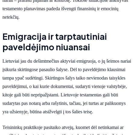
nariai – prarasti pajamas ar kontrolę. Tokiose situacijose ankstyvas
testamento planavimas padeda išvengti finansinių ir emocinių
netekčių.
Emigracija ir tarptautiniai
paveldėjimo niuansai
Lietuviai jau du dešimtmečius aktyviai emigruoja, o jų šeimos nariai
įsikuria skirtingose pasaulio šalyse. Dėl to paveldėjimo klausimai
tampa ypač sudėtingi. Skirtingos šalys taiko nevienodas taisykles
paveldėjimui, o kai kurie dokumentai, sudaryti vienoje valstybėje,
kitoje gali būti nepripažįstami. Lietuvoje testamentas gali būti
sudarytas pas notarą arba rašytinis, tačiau, jei turtas ar palikuonys
yra užsienyje, būtina atsižvelgti į tos šalies teisę.
Teisininkų praktikoje pasitaiko atvejų, kuomet dėl netinkamai ar