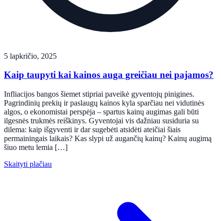
5 lapkričio, 2025
Kaip taupyti kai kainos auga greičiau nei pajamos?
Infliacijos bangos šiemet stipriai paveikė gyventojų pinigines.
Pagrindinių prekių ir paslaugų kainos kyla sparčiau nei vidutinės
algos, o ekonomistai perspėja – spartus kainų augimas gali būti
ilgesnės trukmės reiškinys. Gyventojai vis dažniau susiduria su
dilema: kaip išgyventi ir dar sugebėti atsidėti ateičiai šiais
permainingais laikais? Kas slypi už augančių kainų? Kainų augimą
šiuo metu lemia […]
Skaityti plačiau