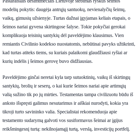
Pastaraisiais dešimtmečiais Lietuvoje stebimas ryškus šeimos
modelių pokytis: daugėja antrųjų santuokų, nevienalyčių šeimų,
vaikų, gimusių užsienyje. Turtas dažnai įgyjamas keliais etapais, o
šeimos nariai gyvena skirtingose šalyse. Tokie pokyčiai gerokai
komplikuoja teisinių santykių dėl paveldėjimo klausimus. Vien
remiantis Civilinio kodekso nuostatomis, nebūtinai pavyks užtikrinti,
kad turtas atiteks tiems, su kuriais palaikomi glaudžiausi ryšiai ar
kurių indėlis į šeimos gerovę buvo didžiausias.
Paveldėjimo ginčai neretai kyla tarp sutuoktinių, vaikų iš skirtingų
santykių, brolių ir seserų, o kai kurie šeimos nariai apie artimųjų
valią sužino tik po jų mirties. Testamentas tampa civilizuotu būdu iš
anksto išspręsti galimus nesutarimus ir aiškiai nurodyti, kokia yra
tikroji turto savininko valia. Specialistai rekomenduoja apie
testamento sudarymą galvoti vos susiformavus šeimai ar įgijus
reikšmingesnį turtą: nekilnojamąjį turtą, verslą, investicijų portfelį.