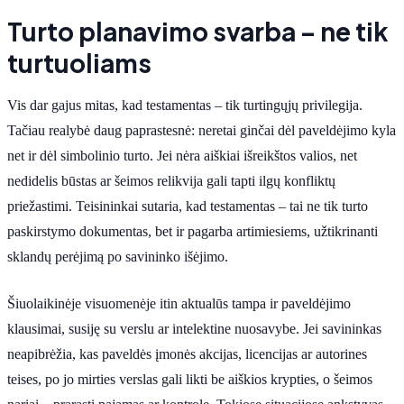
Turto planavimo svarba – ne tik
turtuoliams
Vis dar gajus mitas, kad testamentas – tik turtingųjų privilegija.
Tačiau realybė daug paprastesnė: neretai ginčai dėl paveldėjimo kyla
net ir dėl simbolinio turto. Jei nėra aiškiai išreikštos valios, net
nedidelis būstas ar šeimos relikvija gali tapti ilgų konfliktų
priežastimi. Teisininkai sutaria, kad testamentas – tai ne tik turto
paskirstymo dokumentas, bet ir pagarba artimiesiems, užtikrinanti
sklandų perėjimą po savininko išėjimo.
Šiuolaikinėje visuomenėje itin aktualūs tampa ir paveldėjimo
klausimai, susiję su verslu ar intelektine nuosavybe. Jei savininkas
neapibrėžia, kas paveldės įmonės akcijas, licencijas ar autorines
teises, po jo mirties verslas gali likti be aiškios krypties, o šeimos