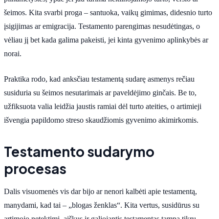
šeimos. Kita svarbi proga – santuoka, vaikų gimimas, didesnio turto
įsigijimas ar emigracija. Testamento parengimas nesudėtingas, o
vėliau jį bet kada galima pakeisti, jei kinta gyvenimo aplinkybės ar
norai.
Praktika rodo, kad anksčiau testamentą sudarę asmenys rečiau
susiduria su šeimos nesutarimais ar paveldėjimo ginčais. Be to,
užfiksuota valia leidžia jaustis ramiai dėl turto ateities, o artimieji
išvengia papildomo streso skaudžiomis gyvenimo akimirkomis.
Testamento sudarymo
procesas
Dalis visuomenės vis dar bijo ar nenori kalbėti apie testamentą,
manydami, kad tai – „blogas ženklas“. Kita vertus, susidūrus su
artimojo netektimi, aiškus ir galiojantis testamentas tampa tikru