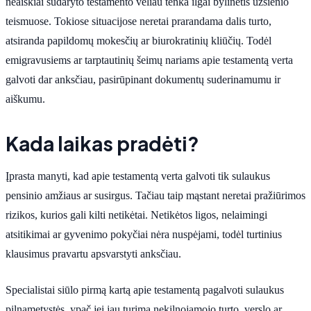
neaiškiai sudaryto testamento vėliau tenka ilgai bylinėtis užsienio
teismuose. Tokiose situacijose neretai prarandama dalis turto,
atsiranda papildomų mokesčių ar biurokratinių kliūčių. Todėl
emigravusiems ar tarptautinių šeimų nariams apie testamentą verta
galvoti dar anksčiau, pasirūpinant dokumentų suderinamumu ir
aiškumu.
Kada laikas pradėti?
Įprasta manyti, kad apie testamentą verta galvoti tik sulaukus
pensinio amžiaus ar susirgus. Tačiau taip mąstant neretai pražiūrimos
rizikos, kurios gali kilti netikėtai. Netikėtos ligos, nelaimingi
atsitikimai ar gyvenimo pokyčiai nėra nuspėjami, todėl turtinius
klausimus pravartu apsvarstyti anksčiau.
Specialistai siūlo pirmą kartą apie testamentą pagalvoti sulaukus
pilnametystės, ypač jei jau turima nekilnojamojo turto, verslo ar