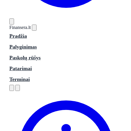
Finansera
.lt
Pradžia
Palyginimas
Paskolų rūšys
Patarimai
Terminai