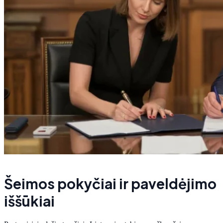
Šeimos pokyčiai ir paveldėjimo
iššūkiai