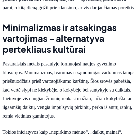
parai, o kitą dieną grįžti prie klausimo, ar vis dar jaučiamas poreikis.
Minimalizmas ir atsakingas
vartojimas – alternatyva
pertekliaus kultūrai
Pastaraisiais metais pasaulyje formuojasi naujos gyvenimo
filosofijos. Minimalizmas, tvarumas ir sąmoningas vartojimas tampa
priešnuodžiais prieš vartotojiškumo karštinę. Šios srovės pabrėžia,
kad vertė slypi ne kiekybėje, o kokybėje bei santykyje su daiktais.
Lietuvoje vis daugiau žmonių renkasi mažiau, tačiau kokybiškų ar
ilgaamžių daiktų, vengia impulsyvių pirkinių, perka iš antrų rankų,
remia vietinius gamintojus.
Tokios iniciatyvos kaip „nepirkimo mėnuo“, „daiktų mainai“,