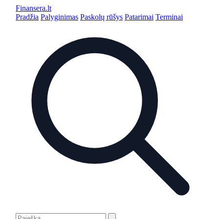
Finansera
.lt
Pradžia
Palyginimas
Paskolų rūšys
Patarimai
Terminai