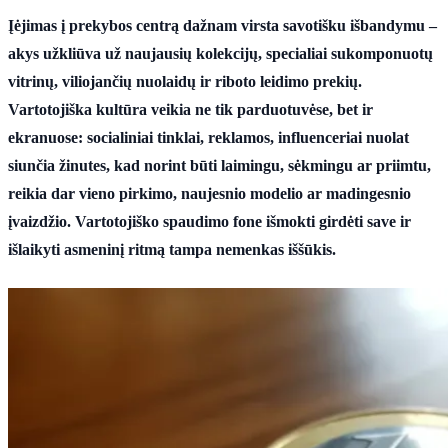
Įėjimas į prekybos centrą dažnam virsta savotišku išbandymu –
akys užkliūva už naujausių kolekcijų, specialiai sukomponuotų
vitrinų, viliojančių nuolaidų ir riboto leidimo prekių.
Vartotojiška kultūra veikia ne tik parduotuvėse, bet ir
ekranuose: socialiniai tinklai, reklamos, influenceriai nuolat
siunčia žinutes, kad norint būti laimingu, sėkmingu ar priimtu,
reikia dar vieno pirkimo, naujesnio modelio ar madingesnio
įvaizdžio. Vartotojiško spaudimo fone išmokti girdėti save ir
išlaikyti asmeninį ritmą tampa nemenkas iššūkis.