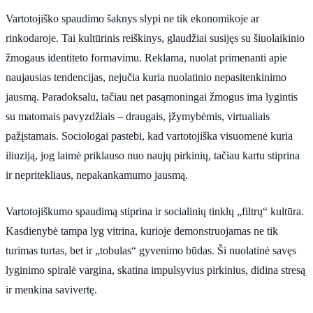
Vartotojiško spaudimo šaknys slypi ne tik ekonomikoje ar
rinkodaroje. Tai kultūrinis reiškinys, glaudžiai susijęs su šiuolaikinio
žmogaus identiteto formavimu. Reklama, nuolat primenanti apie
naujausias tendencijas, nejučia kuria nuolatinio nepasitenkinimo
jausmą. Paradoksalu, tačiau net pasąmoningai žmogus ima lygintis
su matomais pavyzdžiais – draugais, įžymybėmis, virtualiais
pažįstamais. Sociologai pastebi, kad vartotojiška visuomenė kuria
iliuziją, jog laimė priklauso nuo naujų pirkinių, tačiau kartu stiprina
ir nepritekliaus, nepakankamumo jausmą.
Vartotojiškumo spaudimą stiprina ir socialinių tinklų „filtrų“ kultūra.
Kasdienybė tampa lyg vitrina, kurioje demonstruojamas ne tik
turimas turtas, bet ir „tobulas“ gyvenimo būdas. Ši nuolatinė savęs
lyginimo spiralė vargina, skatina impulsyvius pirkinius, didina stresą
ir menkina savivertę.