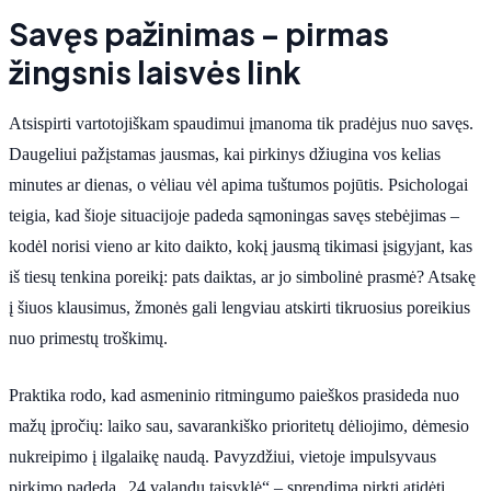
Savęs pažinimas – pirmas
žingsnis laisvės link
Atsispirti vartotojiškam spaudimui įmanoma tik pradėjus nuo savęs.
Daugeliui pažįstamas jausmas, kai pirkinys džiugina vos kelias
minutes ar dienas, o vėliau vėl apima tuštumos pojūtis. Psichologai
teigia, kad šioje situacijoje padeda sąmoningas savęs stebėjimas –
kodėl norisi vieno ar kito daikto, kokį jausmą tikimasi įsigyjant, kas
iš tiesų tenkina poreikį: pats daiktas, ar jo simbolinė prasmė? Atsakę
į šiuos klausimus, žmonės gali lengviau atskirti tikruosius poreikius
nuo primestų troškimų.
Praktika rodo, kad asmeninio ritmingumo paieškos prasideda nuo
mažų įpročių: laiko sau, savarankiško prioritetų dėliojimo, dėmesio
nukreipimo į ilgalaikę naudą. Pavyzdžiui, vietoje impulsyvaus
pirkimo padeda „24 valandų taisyklė“ – sprendimą pirkti atidėti