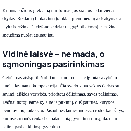
Kritinis požiūris į reklamą ir informacijos srautus – dar vienas
skydas. Reklamų blokavimo įrankiai, prenumeratų atsisakymas ar
„tylusis režimas“ telefone leidžia susigrąžinti dėmesį ir mažina
spaudimą nuolat atsinaujinti.
Vidinė laisvė – ne mada, o
sąmoningas pasirinkimas
Gebėjimas atsispirti išoriniam spaudimui – ne įgimta savybė, o
nuolat lavinama kompetencija. Čia svarbus nuoseklus darbas su
savimi: aiškios vertybės, prioritetų dėliojimas, savęs pažinimas.
Dažnai tikroji laimė kyla ne iš pirkinių, o iš patirties, kūrybos,
bendravimo, laiko sau. Pasaulinės laimės indeksai rodo, kad šalys,
kuriose žmonės renkasi subalansuotą gyvenimo ritmą, dažniau
patiria pasitenkinimą gyvenimu.