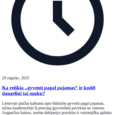
29 rugsėjo, 2025
Ką reiškia „gyventi pagal pajamas“ ir kodėl
daugeliui tai sunku?
Lietuvoje plačiai kalbama apie būtinybę gyventi pagal pajamas,
tačiau kasdienybėje šį principą įgyvendinti pavyksta ne visiems.
Augančios kainos, nuolat didėjantys poreikiai ir vartotojiška aplinka