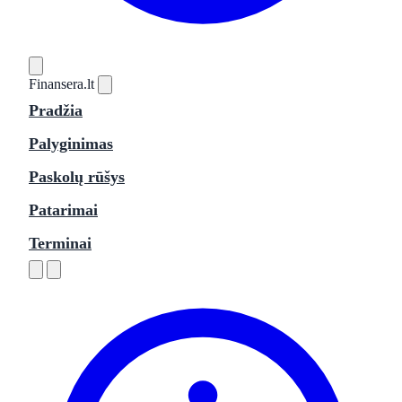
Finansera
.lt
Pradžia
Palyginimas
Paskolų rūšys
Patarimai
Terminai