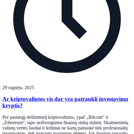
29 rugsėjo, 2025
Ar kriptovaliutos vis dar yra patraukli investavimo
kryptis?
Per pastarąjį dešimtmetį kriptovaliutos, ypač „Bitcoin“ ir
„Ethereum“, tapo neišvengiama finansų rinkų dalimi. Skaitmeninių
valiutų vertės šuoliai ir kritimai ne kartą patraukė tiek profesionalių
investuotojų, tiek paprastų gyventojų dėmesį. Vis daugiau pasaulio