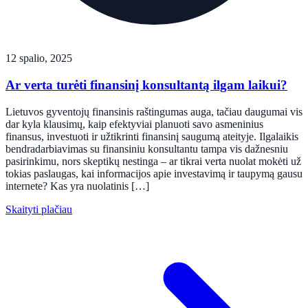
12 spalio, 2025
Ar verta turėti finansinį konsultantą ilgam laikui?
Lietuvos gyventojų finansinis raštingumas auga, tačiau daugumai vis
dar kyla klausimų, kaip efektyviai planuoti savo asmeninius
finansus, investuoti ir užtikrinti finansinį saugumą ateityje. Ilgalaikis
bendradarbiavimas su finansiniu konsultantu tampa vis dažnesniu
pasirinkimu, nors skeptikų nestinga – ar tikrai verta nuolat mokėti už
tokias paslaugas, kai informacijos apie investavimą ir taupymą gausu
internete? Kas yra nuolatinis […]
Skaityti plačiau