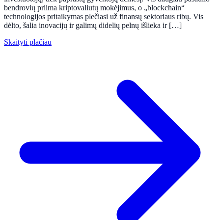
bendrovių priima kriptovaliutų mokėjimus, o „blockchain“
technologijos pritaikymas plečiasi už finansų sektoriaus ribų. Vis
dėlto, šalia inovacijų ir galimų didelių pelnų išlieka ir […]
Skaityti plačiau