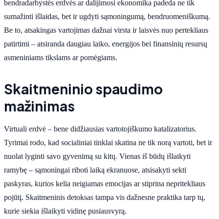
bendradarbystės erdvės ar dalijimosi ekonomika padeda ne tik
sumažinti išlaidas, bet ir ugdyti sąmoningumą, bendruomeniškumą.
Be to, atsakingas vartojimas dažnai virsta ir laisvės nuo pertekliaus
patirtimi – atsiranda daugiau laiko, energijos bei finansinių resursų
asmeniniams tikslams ar pomėgiams.
Skaitmeninio spaudimo
mažinimas
Virtuali erdvė – bene didžiausias vartotojiškumo katalizatorius.
Tyrimai rodo, kad socialiniai tinklai skatina ne tik norą vartoti, bet ir
nuolat lyginti savo gyvenimą su kitų. Vienas iš būdų išlaikyti
ramybę – sąmoningai riboti laiką ekranuose, atsisakyti sekti
paskyras, kurios kelia neigiamas emocijas ar stiprina nepritekliaus
pojūtį. Skaitmeninis detoksas tampa vis dažnesne praktika tarp tų,
kurie siekia išlaikyti vidinę pusiausvyrą.