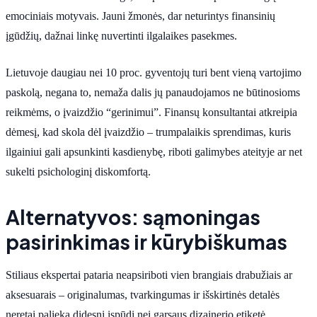
emociniais motyvais. Jauni žmonės, dar neturintys finansinių
įgūdžių, dažnai linkę nuvertinti ilgalaikes pasekmes.
Lietuvoje daugiau nei 10 proc. gyventojų turi bent vieną vartojimo
paskolą, negana to, nemaža dalis jų panaudojamos ne būtinosioms
reikmėms, o įvaizdžio “gerinimui”. Finansų konsultantai atkreipia
dėmesį, kad skola dėl įvaizdžio – trumpalaikis sprendimas, kuris
ilgainiui gali apsunkinti kasdienybę, riboti galimybes ateityje ar net
sukelti psichologinį diskomfortą.
Alternatyvos: sąmoningas
pasirinkimas ir kūrybiškumas
Stiliaus ekspertai pataria neapsiriboti vien brangiais drabužiais ar
aksesuarais – originalumas, tvarkingumas ir išskirtinės detalės
neretai palieka didesnį įspūdį nei garsaus dizainerio etiketė.