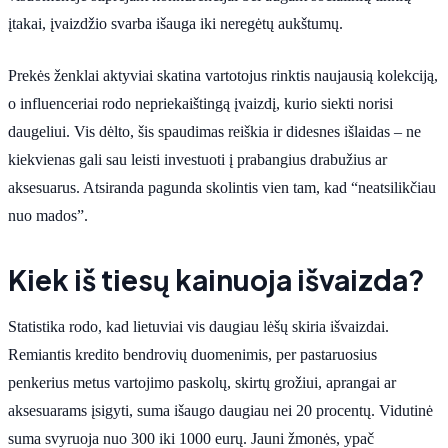
įtakai, įvaizdžio svarba išauga iki neregėtų aukštumų.
Prekės ženklai aktyviai skatina vartotojus rinktis naujausią kolekciją,
o influenceriai rodo nepriekaištingą įvaizdį, kurio siekti norisi
daugeliui. Vis dėlto, šis spaudimas reiškia ir didesnes išlaidas – ne
kiekvienas gali sau leisti investuoti į prabangius drabužius ar
aksesuarus. Atsiranda pagunda skolintis vien tam, kad “neatsilikčiau
nuo mados”.
Kiek iš tiesų kainuoja išvaizda?
Statistika rodo, kad lietuviai vis daugiau lėšų skiria išvaizdai.
Remiantis kredito bendrovių duomenimis, per pastaruosius
penkerius metus vartojimo paskolų, skirtų grožiui, aprangai ar
aksesuarams įsigyti, suma išaugo daugiau nei 20 procentų. Vidutinė
suma svyruoja nuo 300 iki 1000 eurų. Jauni žmonės, ypač