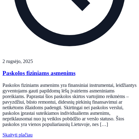
2 rugsėjo, 2025
Paskolos fiziniams asmenims
Paskolos fiziniams asmenims yra finansiniai instrumentai, leidžiantys
gyventojams gauti papildomų lėšų įvairiems asmeniniams
poreikiams. Paprastai šios paskolos skirtos vartojimo reikmėms –
pavyzdžiui, būsto remontui, didesnių pirkinių finansavimui ar
netikėtoms išlaidoms padengti. Skirtingai nei paskolos verslui,
paskolos įprastai suteikiamos individualiems asmenims,
nepriklausomai nuo jų veiklos pobūdžio ar verslo statuso. Šios
paskolos yra vienos populiariausių Lietuvoje, nes […]
Skaityti plačiau