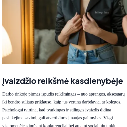
Įvaizdžio reikšmė kasdienybėje
Darbo rinkoje pirmas įspūdis reikšmingas – nuo aprangos, aksesuarų
iki bendro stiliaus priklauso, kaip jus vertina darbdaviai ar kolegos.
Psichologai tvirtina, kad tvarkingas ir stilingas įvaizdis didina
pasitikėjimą savimi, gali atverti duris į naujas galimybes. Visgi
visuomenėje stiprėjant konkurencijai bei augant socialinių tinklų