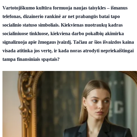
Vartotojiškumo kultūra formuoja naujas taisykles – išmanus
telefonas, dizainerio rankinė ar net prabangūs batai tapo
socialinio statuso simboliais. Kiekvienas nuotraukų kadras
socialiniuose tinkluose, kiekviena darbo pokalbių akimirka
signalizuoja apie žmogaus įvaizdį. Tačiau ar šios išvaizdos kaina
visada atitinka jos vertę, ir kada noras atrodyti nepriekaištingai
tampa finansiniais spąstais?