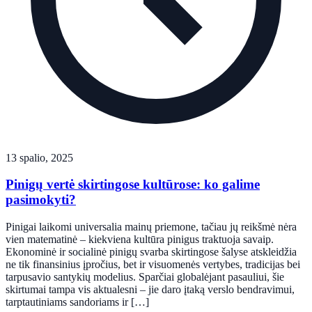
13 spalio, 2025
Pinigų vertė skirtingose kultūrose: ko galime
pasimokyti?
Pinigai laikomi universalia mainų priemone, tačiau jų reikšmė nėra
vien matematinė – kiekviena kultūra pinigus traktuoja savaip.
Ekonominė ir socialinė pinigų svarba skirtingose šalyse atskleidžia
ne tik finansinius įpročius, bet ir visuomenės vertybes, tradicijas bei
tarpusavio santykių modelius. Sparčiai globalėjant pasauliui, šie
skirtumai tampa vis aktualesni – jie daro įtaką verslo bendravimui,
tarptautiniams sandoriams ir […]