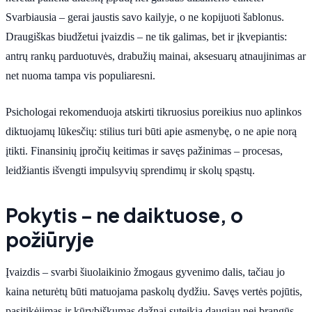
Svarbiausia – gerai jaustis savo kailyje, o ne kopijuoti šablonus.
Draugiškas biudžetui įvaizdis – ne tik galimas, bet ir įkvepiantis:
antrų rankų parduotuvės, drabužių mainai, aksesuarų atnaujinimas ar
net nuoma tampa vis populiaresni.
Psichologai rekomenduoja atskirti tikruosius poreikius nuo aplinkos
diktuojamų lūkesčių: stilius turi būti apie asmenybę, o ne apie norą
įtikti. Finansinių įpročių keitimas ir savęs pažinimas – procesas,
leidžiantis išvengti impulsyvių sprendimų ir skolų spąstų.
Pokytis – ne daiktuose, o
požiūryje
Įvaizdis – svarbi šiuolaikinio žmogaus gyvenimo dalis, tačiau jo
kaina neturėtų būti matuojama paskolų dydžiu. Savęs vertės pojūtis,
pasitikėjimas ir kūrybiškumas dažnai suteikia daugiau nei brangūs