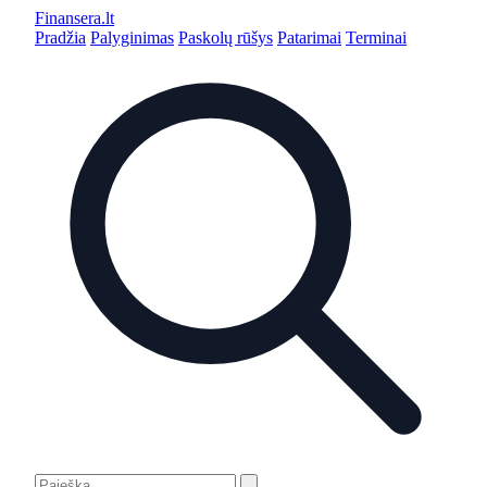
Finansera
.lt
Pradžia
Palyginimas
Paskolų rūšys
Patarimai
Terminai