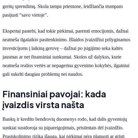
greitų sprendimų. Skola tampa priemone, leidžiančia trumpam
pasijusti “savo vietoje”.
Ekspertai pastebi, kad tokie pirkimai, paremti emocijomis, dažnai
neatneša ilgalaikio pasitenkinimo. Išlaidos įvaizdžiui prilyginamos
investicijoms į laikiną gerovę – dažnai po įsigijimo seka kaltės
jausmas ar net finansiniai sunkumai. Skolos už dalykus, kurie
neatneša realios vertės ar nepagerina gyvenimo kokybės, ilgainiui
gali sukelti daugiau problemų nei naudos.
Finansiniai pavojai: kada
įvaizdis virsta našta
Bankų ir kredito bendrovių duomenys rodo, kad dalis gyventojų
sunkiai susidoroja su įsipareigojimais, prisiimtais dėl įvaizdžio.
Prasiskolinimo rizika išauga, kai pirkimai nėra planuoti ar grįsti