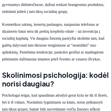
gyvenantys didmiesčiuose, dažnai renkasi brangesnius produktus,
siekdami įsilieti į tam tikrą socialinę grupę.
Kosmetikos salonų, trenerių paslaugos, naujausias telefonas ar
dizainerio batai nėra tik prekių krepšelio eilutė – tai investicija į
socialinį kapitalą. Vis daugiau žmonių pasiryžta skolintis tam, kad
galėtų dalyvauti tam tikruose renginiuose ar “neatsilikti” nuo
aplinkinių. Pastebima tendencija: paskolos grožiui ar madingiems
pirkiniams dažniausiai imamos prieš šventes ar vasaros išvykas.
Skolinimosi psichologija: kodėl
norisi daugiau?
Psichologai teigia, kad spaudimas atrodyti gerai kyla ne tik iš išorės,
bet ir iš vidaus. Nuolatinis lyginimasis su kitais, noras priklausyti
tam tikrai grupei, baimė būti nuvertintam verčia žmones ieškoti