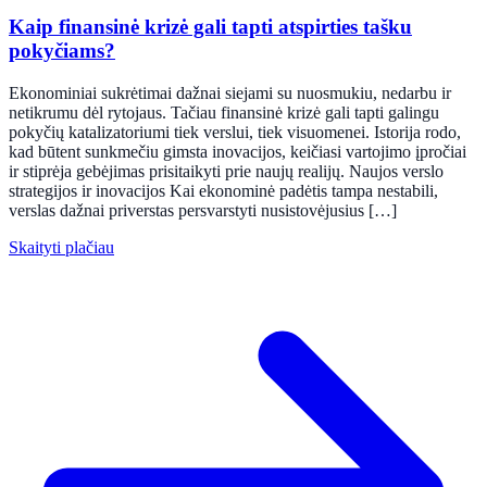
Kaip finansinė krizė gali tapti atspirties tašku
pokyčiams?
Ekonominiai sukrėtimai dažnai siejami su nuosmukiu, nedarbu ir
netikrumu dėl rytojaus. Tačiau finansinė krizė gali tapti galingu
pokyčių katalizatoriumi tiek verslui, tiek visuomenei. Istorija rodo,
kad būtent sunkmečiu gimsta inovacijos, keičiasi vartojimo įpročiai
ir stiprėja gebėjimas prisitaikyti prie naujų realijų. Naujos verslo
strategijos ir inovacijos Kai ekonominė padėtis tampa nestabili,
verslas dažnai priverstas persvarstyti nusistovėjusius […]
Skaityti plačiau