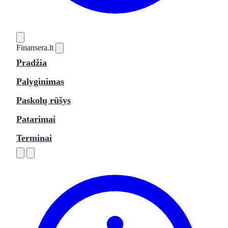
Finansera
.lt
Pradžia
Palyginimas
Paskolų rūšys
Patarimai
Terminai