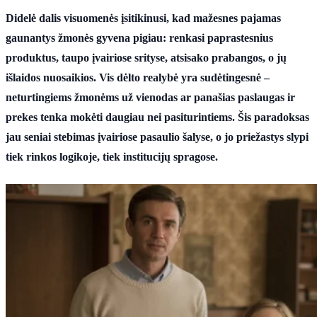
Didelė dalis visuomenės įsitikinusi, kad mažesnes pajamas
gaunantys žmonės gyvena pigiau: renkasi paprastesnius
produktus, taupo įvairiose srityse, atsisako prabangos, o jų
išlaidos nuosaikios. Vis dėlto realybė yra sudėtingesnė –
neturtingiems žmonėms už vienodas ar panašias paslaugas ir
prekes tenka mokėti daugiau nei pasiturintiems. Šis paradoksas
jau seniai stebimas įvairiose pasaulio šalyse, o jo priežastys slypi
tiek rinkos logikoje, tiek institucijų spragose.