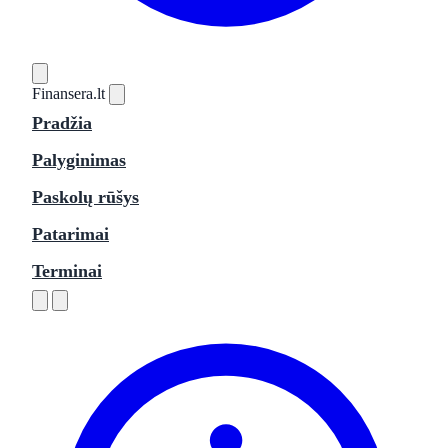
Finansera
.lt
Pradžia
Palyginimas
Paskolų rūšys
Patarimai
Terminai