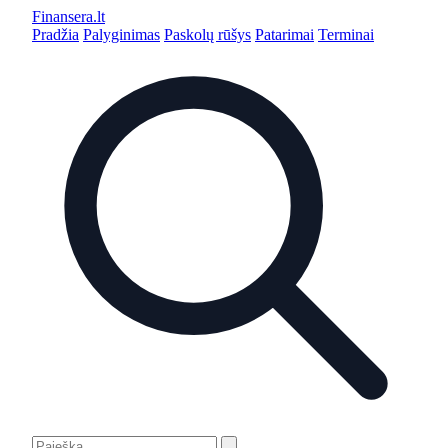
Finansera
.lt
Pradžia
Palyginimas
Paskolų rūšys
Patarimai
Terminai