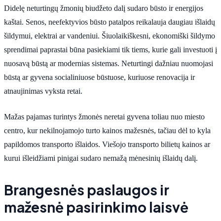
Didelę neturtingų žmonių biudžeto dalį sudaro būsto ir energijos
kaštai. Senos, neefektyvios būsto patalpos reikalauja daugiau išlaidų
šildymui, elektrai ar vandeniui. Šiuolaikiškesni, ekonomiški šildymo
sprendimai paprastai būna pasiekiami tik tiems, kurie gali investuoti į
nuosavą būstą ar modernias sistemas. Neturtingi dažniau nuomojasi
būstą ar gyvena socialiniuose būstuose, kuriuose renovacija ir
atnaujinimas vyksta retai.
Mažas pajamas turintys žmonės neretai gyvena toliau nuo miesto
centro, kur nekilnojamojo turto kainos mažesnės, tačiau dėl to kyla
papildomos transporto išlaidos. Viešojo transporto bilietų kainos ar
kurui išleidžiami pinigai sudaro nemažą mėnesinių išlaidų dalį.
Brangesnės paslaugos ir
mažesnė pasirinkimo laisvė