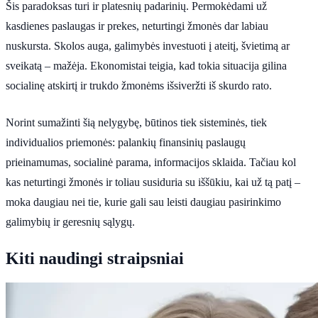
Šis paradoksas turi ir platesnių padarinių. Permokėdami už
kasdienes paslaugas ir prekes, neturtingi žmonės dar labiau
nuskursta. Skolos auga, galimybės investuoti į ateitį, švietimą ar
sveikatą – mažėja. Ekonomistai teigia, kad tokia situacija gilina
socialinę atskirtį ir trukdo žmonėms išsiveržti iš skurdo rato.
Norint sumažinti šią nelygybę, būtinos tiek sisteminės, tiek
individualios priemonės: palankių finansinių paslaugų
prieinamumas, socialinė parama, informacijos sklaida. Tačiau kol
kas neturtingi žmonės ir toliau susiduria su iššūkiu, kai už tą patį –
moka daugiau nei tie, kurie gali sau leisti daugiau pasirinkimo
galimybių ir geresnių sąlygų.
Kiti naudingi straipsniai