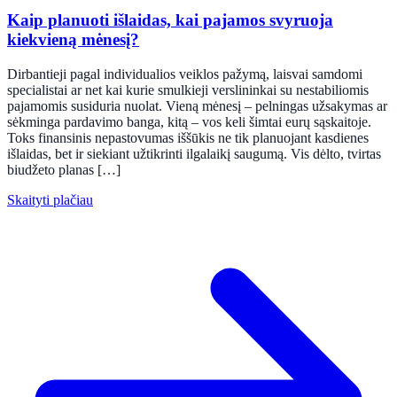
Kaip planuoti išlaidas, kai pajamos svyruoja
kiekvieną mėnesį?
Dirbantieji pagal individualios veiklos pažymą, laisvai samdomi
specialistai ar net kai kurie smulkieji verslininkai su nestabiliomis
pajamomis susiduria nuolat. Vieną mėnesį – pelningas užsakymas ar
sėkminga pardavimo banga, kitą – vos keli šimtai eurų sąskaitoje.
Toks finansinis nepastovumas iššūkis ne tik planuojant kasdienes
išlaidas, bet ir siekiant užtikrinti ilgalaikį saugumą. Vis dėlto, tvirtas
biudžeto planas […]
Skaityti plačiau