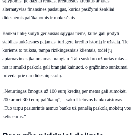
sąlygomis, jie dažnai renkasi greituosius kreditus ar kitas
alternatyvias finansines paslaugas, kurios pasižymi ženkliai
didesnėmis palūkanomis ir mokesčiais.
Bankai linkę siūlyti geriausias sąlygas tiems, kurie gali įrodyti
stabilias aukštesnes pajamas, turi gerą kredito istoriją ir užstatą. Tie,
kuriems to trūksta, tampa rizikingesniais klientais, todėl jų
aptarnavimas įkainojamas brangiau. Taip susidaro užburtas ratas –
net ir smulki paskola gali brangiai kainuoti, o grąžinimo sunkumai
priveda prie dar didesnių skolų.
„Neturtingas žmogus už 100 eurų kreditą per metus gali sumokėti
200 ar net 300 eurų palūkanų”, – sako Lietuvos banko atstovas.
„Tuo tarpu pasiturintis asmuo banke už panašią paskolą mokėtų vos
kelis eurus.”