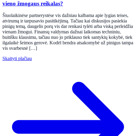
vieno žmogaus reikalas?
Šiuolaikinėse partnerystėse vis dažniau kalbama apie lygias teises,
atvirumą ir tarpusavio pasitikėjimą. Tačiau kai diskusijos pasiekia
pinigų temą, daugelis porų vis dar renkasi tylėti arba viską perleidžia
vienam žmogui. Finansų valdymas dažnai laikomas techniniu,
buitišku klausimu, tačiau nuo jo priklauso tiek santykių kokybė, tiek
ilgalaikė šeimos gerovė. Kodėl bendra atsakomybė už pinigus tampa
vis svarbesnė […]
Skaityti plačiau