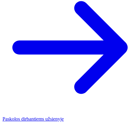
Paskolos dirbantiems užsienyje