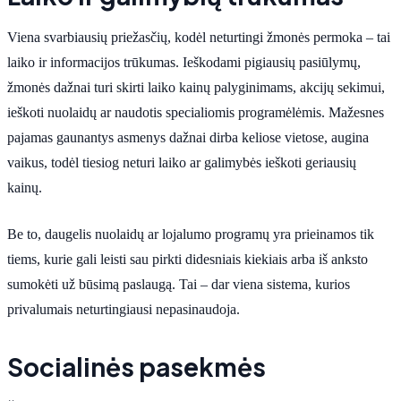
Viena svarbiausių priežasčių, kodėl neturtingi žmonės permoka – tai
laiko ir informacijos trūkumas. Ieškodami pigiausių pasiūlymų,
žmonės dažnai turi skirti laiko kainų palyginimams, akcijų sekimui,
ieškoti nuolaidų ar naudotis specialiomis programėlėmis. Mažesnes
pajamas gaunantys asmenys dažnai dirba keliose vietose, augina
vaikus, todėl tiesiog neturi laiko ar galimybės ieškoti geriausių
kainų.
Be to, daugelis nuolaidų ar lojalumo programų yra prieinamos tik
tiems, kurie gali leisti sau pirkti didesniais kiekiais arba iš anksto
sumokėti už būsimą paslaugą. Tai – dar viena sistema, kurios
privalumais neturtingiausi nepasinaudoja.
Socialinės pasekmės