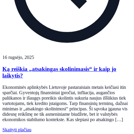
16 rugsėjo, 2025
Ką reiškia „atsakingas skolinimasis“ ir kaip jo
laikytis?
Ekonominės aplinkybės Lietuvoje pastaraisiais metais keičiasi itin
sparčiai. Gyventojų finansiniai įpročiai, infliacija, augančios
palūkanos ir išaugęs poreikis skolintis sukuria naujus iššūkius tiek
vartotojams, tiek kredito įstaigoms. Tarp finansinių terminų, dažnai
minimas ir „atsakingo skolinimosi“ principas. Ši sąvoka įgauna vis
didesnę reikšmę ne tik asmeniniame biudžete, bet ir valstybės
ekonomikos stabilumo kontekste. Kas slepiasi po atsakingo […]
Skaityti plačiau