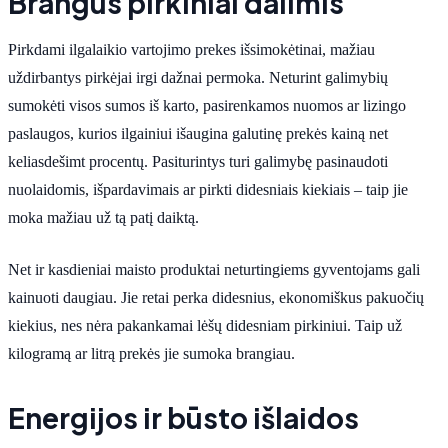
Brangūs pirkiniai dalimis
Pirkdami ilgalaikio vartojimo prekes išsimokėtinai, mažiau
uždirbantys pirkėjai irgi dažnai permoka. Neturint galimybių
sumokėti visos sumos iš karto, pasirenkamos nuomos ar lizingo
paslaugos, kurios ilgainiui išaugina galutinę prekės kainą net
keliasdešimt procentų. Pasiturintys turi galimybę pasinaudoti
nuolaidomis, išpardavimais ar pirkti didesniais kiekiais – taip jie
moka mažiau už tą patį daiktą.
Net ir kasdieniai maisto produktai neturtingiems gyventojams gali
kainuoti daugiau. Jie retai perka didesnius, ekonomiškus pakuočių
kiekius, nes nėra pakankamai lėšų didesniam pirkiniui. Taip už
kilogramą ar litrą prekės jie sumoka brangiau.
Energijos ir būsto išlaidos