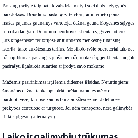
Paslaugų srityje taip pat akivaizdžiai matyti socialinis nelygybės
paradoksas. Draudimo paslaugos, telefonų ar interneto planai –
mažas pajamas gaunantys vartotojai dažnai gauna blogesnes sąlygas
ir moka daugiau. Draudimo bendrovės klientams, gyvenantiems
„rizikingesnėse“ teritorijose ar turintiems menkesnę finansinę
istoriją, taiko aukštesnius tarifus. Mobiliojo ryšio operatoriai taip pat
už papildomas paslaugas prašo nemažų mokesčių, jei klientas negali
pasirašyti ilgalaikės sutarties ar įrodyti savo mokumo.
Mažesnis pasirinkimas irgi lemia didesnes išlaidas. Neturtingiems
žmonėms dažnai tenka apsipirkti arčiau namų esančiose
parduotuvėse, kuriose kainos būna aukštesnės nei dideliuose
prekybos centruose ar turguose. Jei nėra transporto, nėra galimybės
rinktis pigesnių alternatyvų.
Laiko ir galimybių trūkumas