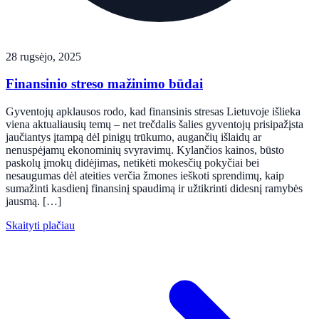
28 rugsėjo, 2025
Finansinio streso mažinimo būdai
Gyventojų apklausos rodo, kad finansinis stresas Lietuvoje išlieka
viena aktualiausių temų – net trečdalis šalies gyventojų prisipažįsta
jaučiantys įtampą dėl pinigų trūkumo, augančių išlaidų ar
nenuspėjamų ekonominių svyravimų. Kylančios kainos, būsto
paskolų įmokų didėjimas, netikėti mokesčių pokyčiai bei
nesaugumas dėl ateities verčia žmones ieškoti sprendimų, kaip
sumažinti kasdienį finansinį spaudimą ir užtikrinti didesnį ramybės
jausmą. […]
Skaityti plačiau