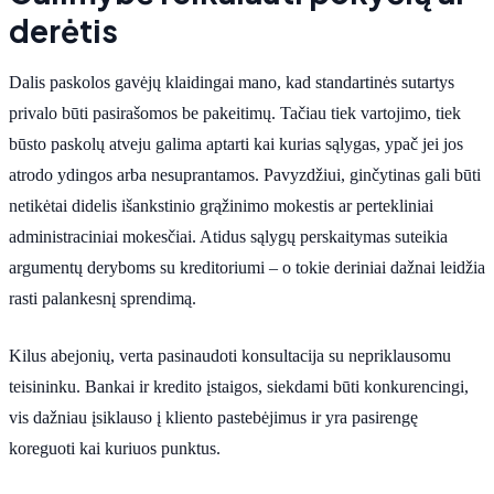
derėtis
Dalis paskolos gavėjų klaidingai mano, kad standartinės sutartys
privalo būti pasirašomos be pakeitimų. Tačiau tiek vartojimo, tiek
būsto paskolų atveju galima aptarti kai kurias sąlygas, ypač jei jos
atrodo ydingos arba nesuprantamos. Pavyzdžiui, ginčytinas gali būti
netikėtai didelis išankstinio grąžinimo mokestis ar pertekliniai
administraciniai mokesčiai. Atidus sąlygų perskaitymas suteikia
argumentų deryboms su kreditoriumi – o tokie deriniai dažnai leidžia
rasti palankesnį sprendimą.
Kilus abejonių, verta pasinaudoti konsultacija su nepriklausomu
teisininku. Bankai ir kredito įstaigos, siekdami būti konkurencingi,
vis dažniau įsiklauso į kliento pastebėjimus ir yra pasirengę
koreguoti kai kuriuos punktus.