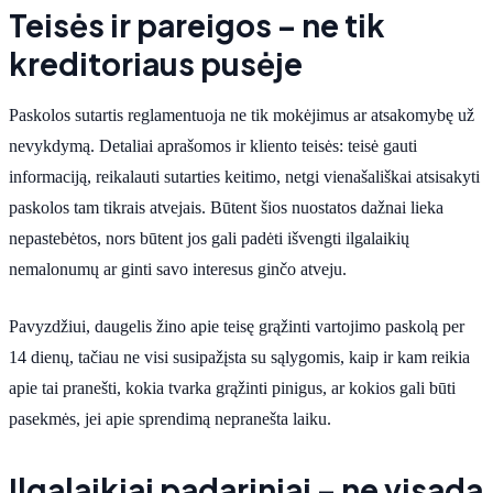
Teisės ir pareigos – ne tik
kreditoriaus pusėje
Paskolos sutartis reglamentuoja ne tik mokėjimus ar atsakomybę už
nevykdymą. Detaliai aprašomos ir kliento teisės: teisė gauti
informaciją, reikalauti sutarties keitimo, netgi vienašališkai atsisakyti
paskolos tam tikrais atvejais. Būtent šios nuostatos dažnai lieka
nepastebėtos, nors būtent jos gali padėti išvengti ilgalaikių
nemalonumų ar ginti savo interesus ginčo atveju.
Pavyzdžiui, daugelis žino apie teisę grąžinti vartojimo paskolą per
14 dienų, tačiau ne visi susipažįsta su sąlygomis, kaip ir kam reikia
apie tai pranešti, kokia tvarka grąžinti pinigus, ar kokios gali būti
pasekmės, jei apie sprendimą nepranešta laiku.
Ilgalaikiai padariniai – ne visada