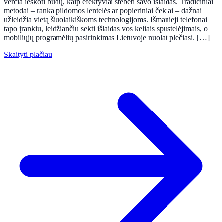
verčia ieškoti būdų, kaip efektyviai stebėti savo išlaidas. Tradiciniai
metodai – ranka pildomos lentelės ar popieriniai čekiai – dažnai
užleidžia vietą šiuolaikiškoms technologijoms. Išmanieji telefonai
tapo įrankiu, leidžiančiu sekti išlaidas vos keliais spustelėjimais, o
mobiliųjų programėlių pasirinkimas Lietuvoje nuolat plečiasi. […]
Skaityti plačiau