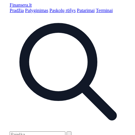
Finansera
.lt
Pradžia
Palyginimas
Paskolų rūšys
Patarimai
Terminai