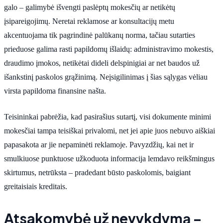
galo – galimybė išvengti paslėptų mokesčių ar netikėtų
įsipareigojimų. Neretai reklamose ar konsultacijų metu
akcentuojama tik pagrindinė palūkanų norma, tačiau sutarties
prieduose galima rasti papildomų išlaidų: administravimo mokestis,
draudimo įmokos, netikėtai dideli delspinigiai ar net baudos už
išankstinį paskolos grąžinimą. Neįsigilinimas į šias sąlygas vėliau
virsta papildoma finansine našta.
Teisininkai pabrėžia, kad pasirašius sutartį, visi dokumente minimi
mokesčiai tampa teisiškai privalomi, net jei apie juos nebuvo aiškiai
papasakota ar jie nepaminėti reklamoje. Pavyzdžių, kai net ir
smulkiuose punktuose užkoduota informacija lemdavo reikšmingus
skirtumus, netrūksta – pradedant būsto paskolomis, baigiant
greitaisiais kreditais.
Atsakomybė už nevykdymą –