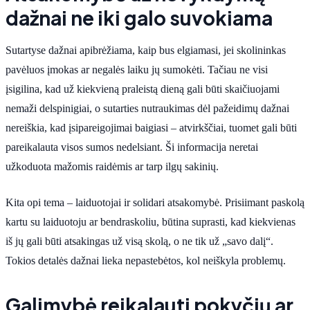
dažnai ne iki galo suvokiama
Sutartyse dažnai apibrėžiama, kaip bus elgiamasi, jei skolininkas
pavėluos įmokas ar negalės laiku jų sumokėti. Tačiau ne visi
įsigilina, kad už kiekvieną praleistą dieną gali būti skaičiuojami
nemaži delspinigiai, o sutarties nutraukimas dėl pažeidimų dažnai
nereiškia, kad įsipareigojimai baigiasi – atvirkščiai, tuomet gali būti
pareikalauta visos sumos nedelsiant. Ši informacija neretai
užkoduota mažomis raidėmis ar tarp ilgų sakinių.
Kita opi tema – laiduotojai ir solidari atsakomybė. Prisiimant paskolą
kartu su laiduotoju ar bendraskoliu, būtina suprasti, kad kiekvienas
iš jų gali būti atsakingas už visą skolą, o ne tik už „savo dalį“.
Tokios detalės dažnai lieka nepastebėtos, kol neiškyla problemų.
Galimybė reikalauti pokyčių ar