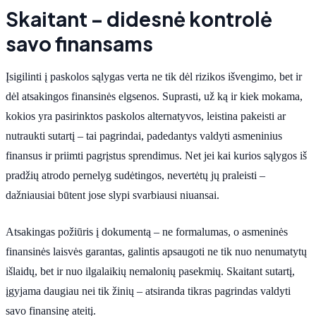
Skaitant – didesnė kontrolė
savo finansams
Įsigilinti į paskolos sąlygas verta ne tik dėl rizikos išvengimo, bet ir
dėl atsakingos finansinės elgsenos. Suprasti, už ką ir kiek mokama,
kokios yra pasirinktos paskolos alternatyvos, leistina pakeisti ar
nutraukti sutartį – tai pagrindai, padedantys valdyti asmeninius
finansus ir priimti pagrįstus sprendimus. Net jei kai kurios sąlygos iš
pradžių atrodo pernelyg sudėtingos, nevertėtų jų praleisti –
dažniausiai būtent jose slypi svarbiausi niuansai.
Atsakingas požiūris į dokumentą – ne formalumas, o asmeninės
finansinės laisvės garantas, galintis apsaugoti ne tik nuo nenumatytų
išlaidų, bet ir nuo ilgalaikių nemalonių pasekmių. Skaitant sutartį,
įgyjama daugiau nei tik žinių – atsiranda tikras pagrindas valdyti
savo finansinę ateitį.