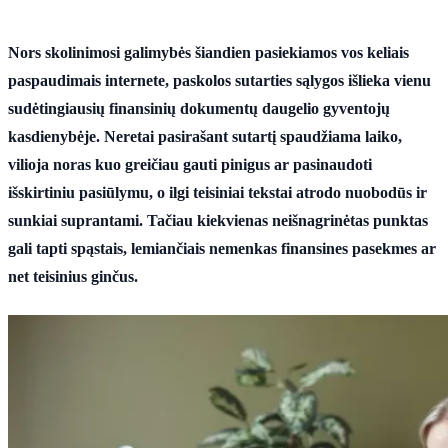
Nors skolinimosi galimybės šiandien pasiekiamos vos keliais
paspaudimais internete, paskolos sutarties sąlygos išlieka vienu
sudėtingiausių finansinių dokumentų daugelio gyventojų
kasdienybėje. Neretai pasirašant sutartį spaudžiama laiko,
vilioja noras kuo greičiau gauti pinigus ar pasinaudoti
išskirtiniu pasiūlymu, o ilgi teisiniai tekstai atrodo nuobodūs ir
sunkiai suprantami. Tačiau kiekvienas neišnagrinėtas punktas
gali tapti spąstais, lemiančiais nemenkas finansines pasekmes ar
net teisinius ginčus.