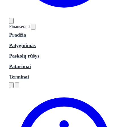
Finansera
.lt
Pradžia
Palyginimas
Paskolų rūšys
Patarimai
Terminai