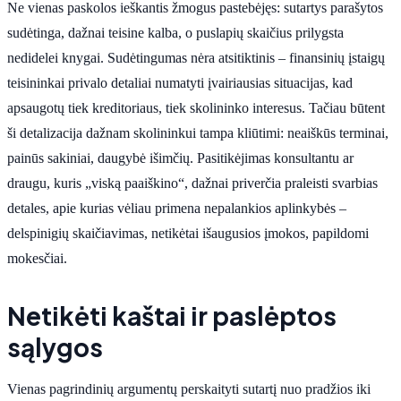
Ne vienas paskolos ieškantis žmogus pastebėjęs: sutartys parašytos
sudėtinga, dažnai teisine kalba, o puslapių skaičius prilygsta
nedidelei knygai. Sudėtingumas nėra atsitiktinis – finansinių įstaigų
teisininkai privalo detaliai numatyti įvairiausias situacijas, kad
apsaugotų tiek kreditoriaus, tiek skolininko interesus. Tačiau būtent
ši detalizacija dažnam skolininkui tampa kliūtimi: neaiškūs terminai,
painūs sakiniai, daugybė išimčių. Pasitikėjimas konsultantu ar
draugu, kuris „viską paaiškino“, dažnai priverčia praleisti svarbias
detales, apie kurias vėliau primena nepalankios aplinkybės –
delspinigių skaičiavimas, netikėtai išaugusios įmokos, papildomi
mokesčiai.
Netikėti kaštai ir paslėptos
sąlygos
Vienas pagrindinių argumentų perskaityti sutartį nuo pradžios iki