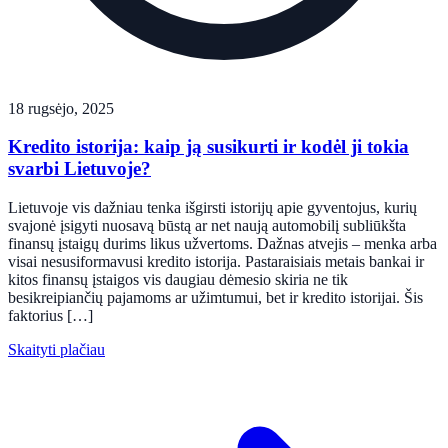
18 rugsėjo, 2025
Kredito istorija: kaip ją susikurti ir kodėl ji tokia
svarbi Lietuvoje?
Lietuvoje vis dažniau tenka išgirsti istorijų apie gyventojus, kurių
svajonė įsigyti nuosavą būstą ar net naują automobilį subliūkšta
finansų įstaigų durims likus užvertoms. Dažnas atvejis – menka arba
visai nesusiformavusi kredito istorija. Pastaraisiais metais bankai ir
kitos finansų įstaigos vis daugiau dėmesio skiria ne tik
besikreipiančių pajamoms ar užimtumui, bet ir kredito istorijai. Šis
faktorius […]
Skaityti plačiau