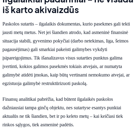
iš karto akivaizdūs
Paskolos sutartis – ilgalaikis dokumentas, kurio pasekmes gali tekti
jausti metų metus. Net jei šiandien atrodo, kad asmeninė finansinė
situacija stabili, gyvenimo pokyčiai (darbo netekimas, liga, šeimos
pagausėjimas) gali smarkiai pakeisti galimybes vykdyti
įsipareigojimus. Tik išanalizavus visus sutarties punktus galima
įvertinti, kokios galimos pasekmės tokiais atvejais, ar numatyta
galimybė atidėti įmokas, kaip būtų vertinami nemokumo atvejai, ar
egzistuoja galimybė restruktūrizuoti paskolą.
Finansų analitikai pabrėžia, kad būtent ilgalaikės paskolos
dažniausiai tampa ginčų objektu, nes sutartyse esantys punktai
aktualūs ne tik šiandien, bet ir po keleto metų – kai keičiasi tiek
rinkos sąlygos, tiek asmeninė padėtis.