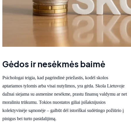
Gėdos ir nesėkmės baimė
Psichologai teigia, kad pagrindinė priežastis, kodėl skolos
aptariamos tylomis arba visai nutylimos, yra gėda. Skola Lietuvoje
dažnai siejama su asmenine nesėkme, prastu finansų valdymu ar net
moraliniu trūkumu. Tokios nuostatos giliai įsišaknijusios
kolektyvinėje sąmonėje – galbūt dėl istoriškai sudėtingo požiūrio į
pinigus bei turto pasidalijimą.