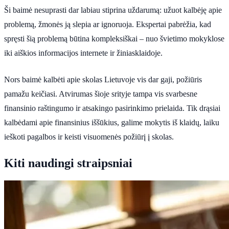
Ši baimė nesuprasti dar labiau stiprina uždarumą: užuot kalbėję apie
problemą, žmonės ją slepia ar ignoruoja. Ekspertai pabrėžia, kad
spręsti šią problemą būtina kompleksiškai – nuo švietimo mokyklose
iki aiškios informacijos internete ir žiniasklaidoje.
Nors baimė kalbėti apie skolas Lietuvoje vis dar gaji, požiūris
pamažu keičiasi. Atvirumas šioje srityje tampa vis svarbesne
finansinio raštingumo ir atsakingo pasirinkimo prielaida. Tik drąsiai
kalbėdami apie finansinius iššūkius, galime mokytis iš klaidų, laiku
ieškoti pagalbos ir keisti visuomenės požiūrį į skolas.
Kiti naudingi straipsniai