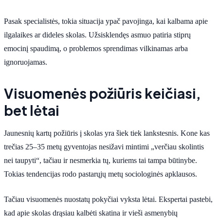
Pasak specialistės, tokia situacija ypač pavojinga, kai kalbama apie
ilgalaikes ar dideles skolas. Užsisklendęs asmuo patiria stiprų
emocinį spaudimą, o problemos sprendimas vilkinamas arba
ignoruojamas.
Visuomenės požiūris keičiasi,
bet lėtai
Jaunesnių kartų požiūris į skolas yra šiek tiek lankstesnis. Kone kas
trečias 25–35 metų gyventojas nesižavi mintimi „verčiau skolintis
nei taupyti“, tačiau ir nesmerkia tų, kuriems tai tampa būtinybe.
Tokias tendencijas rodo pastarųjų metų sociologinės apklausos.
Tačiau visuomenės nuostatų pokyčiai vyksta lėtai. Ekspertai pastebi,
kad apie skolas drąsiau kalbėti skatina ir vieši asmenybių