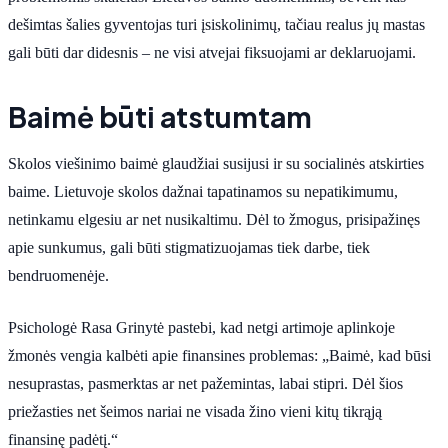
dešimtas šalies gyventojas turi įsiskolinimų, tačiau realus jų mastas
gali būti dar didesnis – ne visi atvejai fiksuojami ar deklaruojami.
Baimė būti atstumtam
Skolos viešinimo baimė glaudžiai susijusi ir su socialinės atskirties
baime. Lietuvoje skolos dažnai tapatinamos su nepatikimumu,
netinkamu elgesiu ar net nusikaltimu. Dėl to žmogus, prisipažinęs
apie sunkumus, gali būti stigmatizuojamas tiek darbe, tiek
bendruomenėje.
Psichologė Rasa Grinytė pastebi, kad netgi artimoje aplinkoje
žmonės vengia kalbėti apie finansines problemas: „Baimė, kad būsi
nesuprastas, pasmerktas ar net pažemintas, labai stipri. Dėl šios
priežasties net šeimos nariai ne visada žino vieni kitų tikrąją
finansinę padėtį.“