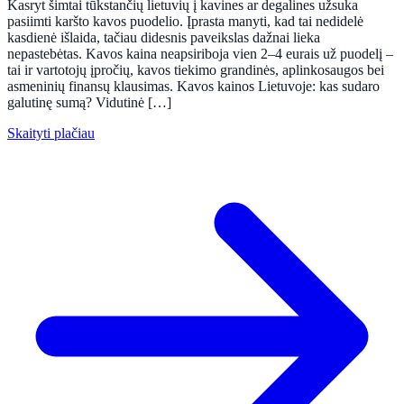
Kasryt šimtai tūkstančių lietuvių į kavines ar degalines užsuka
pasiimti karšto kavos puodelio. Įprasta manyti, kad tai nedidelė
kasdienė išlaida, tačiau didesnis paveikslas dažnai lieka
nepastebėtas. Kavos kaina neapsiriboja vien 2–4 eurais už puodelį –
tai ir vartotojų įpročių, kavos tiekimo grandinės, aplinkosaugos bei
asmeninių finansų klausimas. Kavos kainos Lietuvoje: kas sudaro
galutinę sumą? Vidutinė […]
Skaityti plačiau