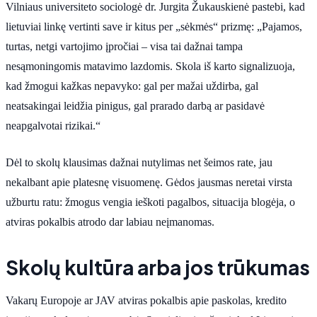
Vilniaus universiteto sociologė dr. Jurgita Žukauskienė pastebi, kad
lietuviai linkę vertinti save ir kitus per „sėkmės“ prizmę: „Pajamos,
turtas, netgi vartojimo įpročiai – visa tai dažnai tampa
nesąmoningomis matavimo lazdomis. Skola iš karto signalizuoja,
kad žmogui kažkas nepavyko: gal per mažai uždirba, gal
neatsakingai leidžia pinigus, gal prarado darbą ar pasidavė
neapgalvotai rizikai.“
Dėl to skolų klausimas dažnai nutylimas net šeimos rate, jau
nekalbant apie platesnę visuomenę. Gėdos jausmas neretai virsta
užburtu ratu: žmogus vengia ieškoti pagalbos, situacija blogėja, o
atviras pokalbis atrodo dar labiau neįmanomas.
Skolų kultūra arba jos trūkumas
Vakarų Europoje ar JAV atviras pokalbis apie paskolas, kredito