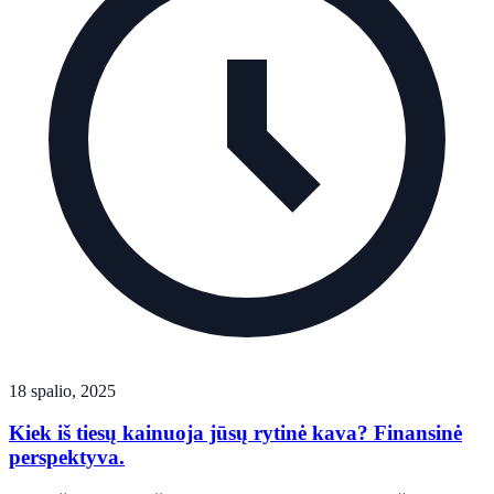
18 spalio, 2025
Kiek iš tiesų kainuoja jūsų rytinė kava? Finansinė
perspektyva.