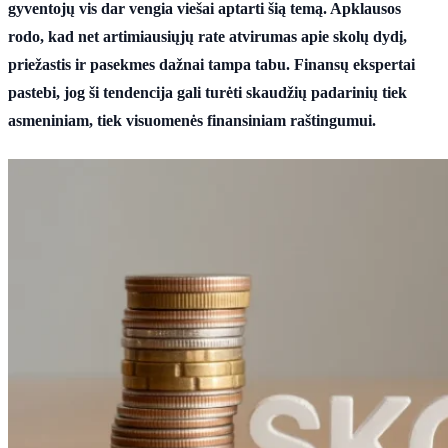
gyventojų vis dar vengia viešai aptarti šią temą. Apklausos
rodo, kad net artimiausiųjų rate atvirumas apie skolų dydį,
priežastis ir pasekmes dažnai tampa tabu. Finansų ekspertai
pastebi, jog ši tendencija gali turėti skaudžių padarinių tiek
asmeniniam, tiek visuomenės finansiniam raštingumui.