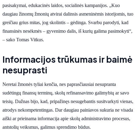
pasisakymai, edukacinės laidos, socialinės kampanijos. „Kuo
daugiau žinomų žmonių atvirai dalinsis asmeninėmis istorijomis, tuo
greičiau grius mitas, jog skolintis – gėdinga. Svarbu parodyti, kad
finansinės nesėkmės – gyvenimo dalis, iš kurių galima pasimokyti“,
– sako Tomas Vitkus.
Informacijos trūkumas ir baimė
nesuprasti
Neretai žmonės tyliai kenčia, nes paprasčiausiai nesupranta
sudėtingų finansų terminų, skolų refinansavimo galimybių ar savo
teisių. Dažnas bijo, kad, pripažinęs nesugebantis susitvarkyti vienas,
atrodys nekompetentingas. Dar daugiau painiavos sukuria ne visada
aiški ar prieinama informacija apie skolų administravimo procesus,
antstolių veiksmus, galimus sprendimo būdus.