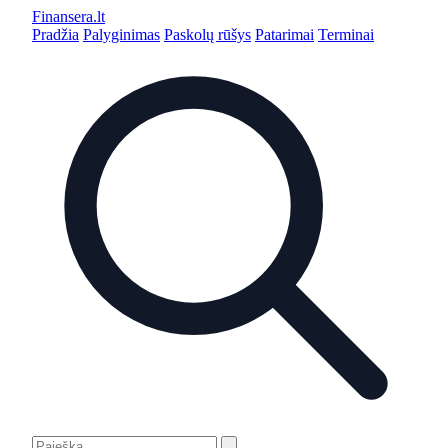
Finansera
.lt
Pradžia
Palyginimas
Paskolų rūšys
Patarimai
Terminai