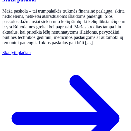
Maža paskola – tai trumpalaikės trukmės finansinė paslauga, skirta
nedidelėms, netikėtai atsiradusioms išlaidoms padengti. Šios
paskolos dažniausiai siekia nuo kelių šimtų iki kelių tūkstančių eurų
ir yra išduodamos greitai bei paprastai. Mažas kreditas tampa itin
aktualus, kai prireikia lėšų nenumatytoms išlaidoms, pavyzdžiui,
buitinės technikos gedimui, medicinos paslaugoms ar automobilių
remontui padengti. Tokios paskolos gali būti […]
Skaityti plačiau