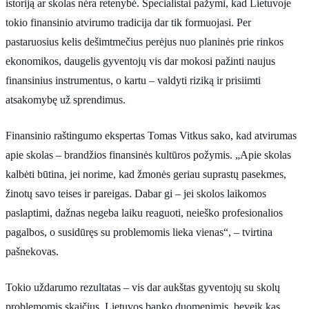
istoriją ar skolas nėra retenybė. Specialistai pažymi, kad Lietuvoje
tokio finansinio atvirumo tradicija dar tik formuojasi. Per
pastaruosius kelis dešimtmečius perėjus nuo planinės prie rinkos
ekonomikos, daugelis gyventojų vis dar mokosi pažinti naujus
finansinius instrumentus, o kartu – valdyti riziką ir prisiimti
atsakomybę už sprendimus.
Finansinio raštingumo ekspertas Tomas Vitkus sako, kad atvirumas
apie skolas – brandžios finansinės kultūros požymis. „Apie skolas
kalbėti būtina, jei norime, kad žmonės geriau suprastų pasekmes,
žinotų savo teises ir pareigas. Dabar gi – jei skolos laikomos
paslaptimi, dažnas negeba laiku reaguoti, neieško profesionalios
pagalbos, o susidūręs su problemomis lieka vienas“, – tvirtina
pašnekovas.
Tokio uždarumo rezultatas – vis dar aukštas gyventojų su skolų
problemomis skaičius. Lietuvos banko duomenimis, beveik kas