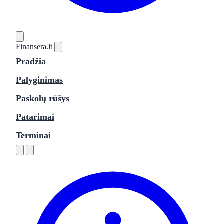
Finansera
.lt
Pradžia
Palyginimas
Paskolų rūšys
Patarimai
Terminai