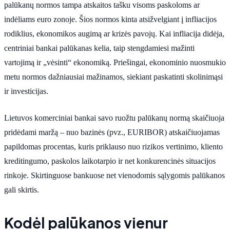
palūkanų normos tampa atskaitos tašku visoms paskoloms ar
indėliams euro zonoje. Šios normos kinta atsižvelgiant į infliacijos
rodiklius, ekonomikos augimą ar krizės pavojų. Kai infliacija didėja,
centriniai bankai palūkanas kelia, taip stengdamiesi mažinti
vartojimą ir „vėsinti“ ekonomiką. Priešingai, ekonominio nuosmukio
metu normos dažniausiai mažinamos, siekiant paskatinti skolinimąsi
ir investicijas.
Lietuvos komerciniai bankai savo ruožtu palūkanų normą skaičiuoja
pridėdami maržą – nuo bazinės (pvz., EURIBOR) atskaičiuojamas
papildomas procentas, kuris priklauso nuo rizikos vertinimo, kliento
kreditingumo, paskolos laikotarpio ir net konkurencinės situacijos
rinkoje. Skirtinguose bankuose net vienodomis sąlygomis palūkanos
gali skirtis.
Kodėl palūkanos vienur