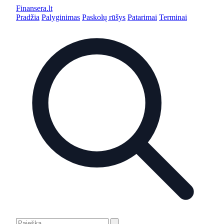
Finansera
.lt
Pradžia
Palyginimas
Paskolų rūšys
Patarimai
Terminai