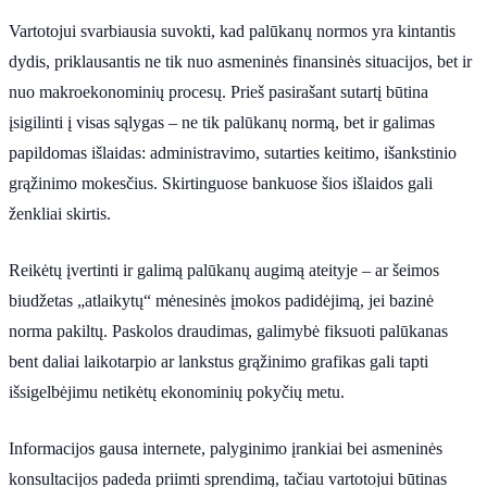
Vartotojui svarbiausia suvokti, kad palūkanų normos yra kintantis
dydis, priklausantis ne tik nuo asmeninės finansinės situacijos, bet ir
nuo makroekonominių procesų. Prieš pasirašant sutartį būtina
įsigilinti į visas sąlygas – ne tik palūkanų normą, bet ir galimas
papildomas išlaidas: administravimo, sutarties keitimo, išankstinio
grąžinimo mokesčius. Skirtinguose bankuose šios išlaidos gali
ženkliai skirtis.
Reikėtų įvertinti ir galimą palūkanų augimą ateityje – ar šeimos
biudžetas „atlaikytų“ mėnesinės įmokos padidėjimą, jei bazinė
norma pakiltų. Paskolos draudimas, galimybė fiksuoti palūkanas
bent daliai laikotarpio ar lankstus grąžinimo grafikas gali tapti
išsigelbėjimu netikėtų ekonominių pokyčių metu.
Informacijos gausa internete, palyginimo įrankiai bei asmeninės
konsultacijos padeda priimti sprendimą, tačiau vartotojui būtinas