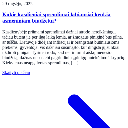
29 rugsėjo, 2025
Kokie kasdieniai sprendimai labiausiai kenkia
asmeniniam biudžetui?
Kasdienybėje priimami sprendimai dažnai atrodo nereikšmingi,
tačiau būtent jie per ilgą laiką lemia, ar žmogaus piniginė bus pilna,
ar tuščia. Lietuvoje didėjant infliacijai ir brangstant būtiniausioms
prekėms, gyventojai vis dažniau susimąsto, kur dingsta jų sunkiai
uždirbti pinigai. Tyrimai rodo, kad net ir turint aiškų mėnesio
biudžetą, dažnas nepastebi pagrindinių „pinigų nutekėjimo“ krypčių.
Kiekvienas neapgalvotas sprendimas, […]
Skaityti plačiau