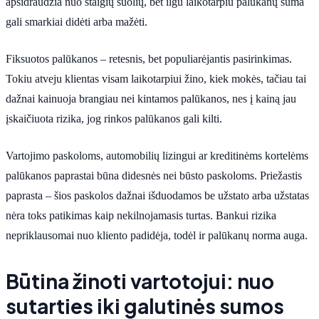
apsidraudžia nuo staigių šuolių, bet ilgu laikotarpiu palūkanų suma
gali smarkiai didėti arba mažėti.
Fiksuotos palūkanos – retesnis, bet populiarėjantis pasirinkimas.
Tokiu atveju klientas visam laikotarpiui žino, kiek mokės, tačiau tai
dažnai kainuoja brangiau nei kintamos palūkanos, nes į kainą jau
įskaičiuota rizika, jog rinkos palūkanos gali kilti.
Vartojimo paskoloms, automobilių lizingui ar kreditinėms kortelėms
palūkanos paprastai būna didesnės nei būsto paskoloms. Priežastis
paprasta – šios paskolos dažnai išduodamos be užstato arba užstatas
nėra toks patikimas kaip nekilnojamasis turtas. Bankui rizika
nepriklausomai nuo kliento padidėja, todėl ir palūkanų norma auga.
Būtina žinoti vartotojui: nuo
sutarties iki galutinės sumos