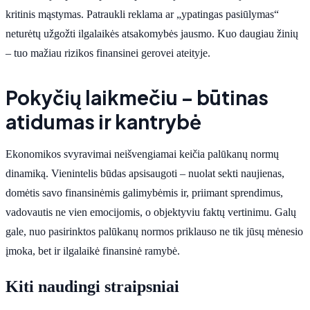
kritinis mąstymas. Patraukli reklama ar „ypatingas pasiūlymas“
neturėtų užgožti ilgalaikės atsakomybės jausmo. Kuo daugiau žinių
– tuo mažiau rizikos finansinei gerovei ateityje.
Pokyčių laikmečiu – būtinas
atidumas ir kantrybė
Ekonomikos svyravimai neišvengiamai keičia palūkanų normų
dinamiką. Vienintelis būdas apsisaugoti – nuolat sekti naujienas,
domėtis savo finansinėmis galimybėmis ir, priimant sprendimus,
vadovautis ne vien emocijomis, o objektyviu faktų vertinimu. Galų
gale, nuo pasirinktos palūkanų normos priklauso ne tik jūsų mėnesio
įmoka, bet ir ilgalaikė finansinė ramybė.
Kiti naudingi straipsniai