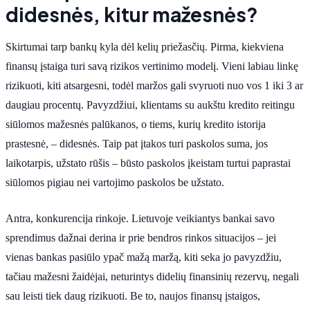
didesnės, kitur mažesnės?
Skirtumai tarp bankų kyla dėl kelių priežasčių. Pirma, kiekviena
finansų įstaiga turi savą rizikos vertinimo modelį. Vieni labiau linkę
rizikuoti, kiti atsargesni, todėl maržos gali svyruoti nuo vos 1 iki 3 ar
daugiau procentų. Pavyzdžiui, klientams su aukštu kredito reitingu
siūlomos mažesnės palūkanos, o tiems, kurių kredito istorija
prastesnė, – didesnės. Taip pat įtakos turi paskolos suma, jos
laikotarpis, užstato rūšis – būsto paskolos įkeistam turtui paprastai
siūlomos pigiau nei vartojimo paskolos be užstato.
Antra, konkurencija rinkoje. Lietuvoje veikiantys bankai savo
sprendimus dažnai derina ir prie bendros rinkos situacijos – jei
vienas bankas pasiūlo ypač mažą maržą, kiti seka jo pavyzdžiu,
tačiau mažesni žaidėjai, neturintys didelių finansinių rezervų, negali
sau leisti tiek daug rizikuoti. Be to, naujos finansų įstaigos,