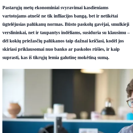
Pastarųjų metų ekonominiai svyravimai kasdieniams
vartotojams atnešė ne tik infliacijos bangą, bet ir netikėtai
ūgtelėjusias palūkanų normas. Būsto paskolų gavėjai, smulkieji
verslininkai, net ir taupantys indėliams, susiduria su klausimu –
dėl kokių priežasčių palūkanos taip dažnai keičiasi, kodėl jos
skiriasi priklausomai nuo banko ar paskolos rūšies, ir kaip
suprasti, kas iš tikrųjų lemia galutinę mokėtiną sumą.