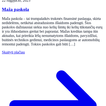
22 rugpjūčio, 2025
Maža paskola
Maža paskola – tai trumpalaikės trukmės finansinė paslauga, skirta
nedidelėms, netikėtai atsiradusioms išlaidoms padengti. Šios
paskolos dažniausiai siekia nuo kelių šimtų iki kelių tūkstančių eurų
ir yra išduodamos greitai bei paprastai. Mažas kreditas tampa itin
aktualus, kai prireikia lėšų nenumatytoms išlaidoms, pavyzdžiui,
buitinės technikos gedimui, medicinos paslaugoms ar automobilių
remontui padengti. Tokios paskolos gali būti […]
Skaityti plačiau