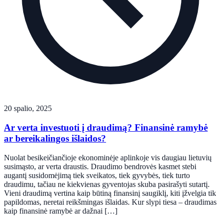
20 spalio, 2025
Ar verta investuoti į draudimą? Finansinė ramybė
ar bereikalingos išlaidos?
Nuolat besikeičiančioje ekonominėje aplinkoje vis daugiau lietuvių
susimąsto, ar verta draustis. Draudimo bendrovės kasmet stebi
augantį susidomėjimą tiek sveikatos, tiek gyvybės, tiek turto
draudimu, tačiau ne kiekvienas gyventojas skuba pasirašyti sutartį.
Vieni draudimą vertina kaip būtiną finansinį saugiklį, kiti įžvelgia tik
papildomas, neretai reikšmingas išlaidas. Kur slypi tiesa – draudimas
kaip finansinė ramybė ar dažnai […]