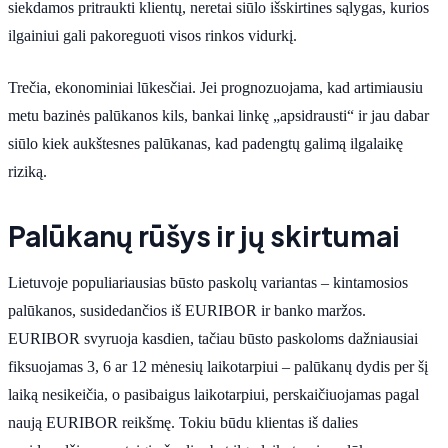
siekdamos pritraukti klientų, neretai siūlo išskirtines sąlygas, kurios
ilgainiui gali pakoreguoti visos rinkos vidurkį.
Trečia, ekonominiai lūkesčiai. Jei prognozuojama, kad artimiausiu
metu bazinės palūkanos kils, bankai linkę „apsidrausti“ ir jau dabar
siūlo kiek aukštesnes palūkanas, kad padengtų galimą ilgalaikę
riziką.
Palūkanų rūšys ir jų skirtumai
Lietuvoje populiariausias būsto paskolų variantas – kintamosios
palūkanos, susidedančios iš EURIBOR ir banko maržos.
EURIBOR svyruoja kasdien, tačiau būsto paskoloms dažniausiai
fiksuojamas 3, 6 ar 12 mėnesių laikotarpiui – palūkanų dydis per šį
laiką nesikeičia, o pasibaigus laikotarpiui, perskaičiuojamas pagal
naują EURIBOR reikšmę. Tokiu būdu klientas iš dalies