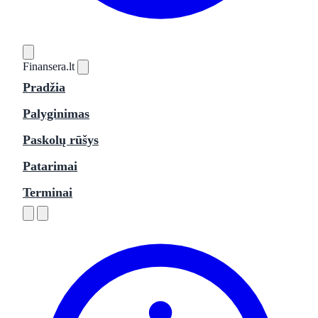
Finansera
.lt
Pradžia
Palyginimas
Paskolų rūšys
Patarimai
Terminai